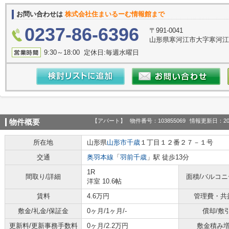
お問い合わせは
株式会社住まいるーむ情報館まで
0237-86-6396
〒991-0041
山形県寒河江市大字寒河江
9:30～18:00 定休日:毎週水曜日
【アパート】
物件番号：103855069
情報更新日：20
物件概要
所在地
山形県
山形市
千歳
１丁目１２番２７－１号
交通
奥羽本線
「
羽前千歳
」駅 徒歩13分
1R
間取り/詳細
面積/バルコ
洋室 10.6帖
賃料
4.6万円
管理費・共
敷金/礼金/保証金
0ヶ月/1ヶ月/-
償却/敷
更新料/更新事務手数料
0ヶ月/2.2万円
敷金積み