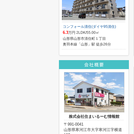
コンフォール清住(ダイヤ95清住)
6.3
万円 2LDK/55.00㎡
山形県山形市清住町１丁目
奥羽本線「山形」駅 徒歩26分
株式会社住まいるーむ情報館
〒991-0041
山形県寒河江市大字寒河江字横道