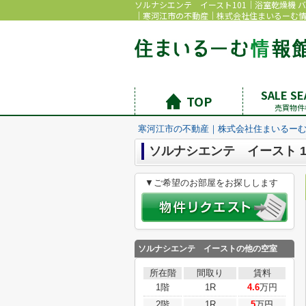
ソルナシエンテ イースト101｜浴室乾燥機 
｜寒河江市の不動産｜株式会社住まいるーむ
SALE S
TOP
売買物件
寒河江市の不動産｜株式会社住まいるー
ソルナシエンテ イースト 1
▼ご希望のお部屋をお探しします
ソルナシエンテ イーストの他の空室
所在階
間取り
賃料
1階
1R
4.6
万円
2階
1R
5
万円