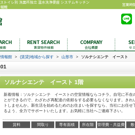
バストイレ別 洗面所独立 温水洗浄便座 システムキッチン
営業時間：
情報館
EARCH
RENT SEARCH
COMPANY
SE
検索
賃貸物件検索
会社概要
セ
む情報館
>
(賃貸)地域から探す
>
山形市
>
ソルナシエンテ イースト
01
ソルナシエンテ イースト 1階
新着情報：ソルナシエンテ イーストの空室情報ならコチラ。自宅に不在
とができるので、わざわざ再配達の依頼をする必要もなくなります。きれ
トしませんか。新生活を始めるためのお住まいを探すなら、当社にお任せ
るよう、全力でサポートいたします。お気軽に当社へご連絡下さい。
賃料
間取り
専有面積
所在階
管理費・共益費
敷