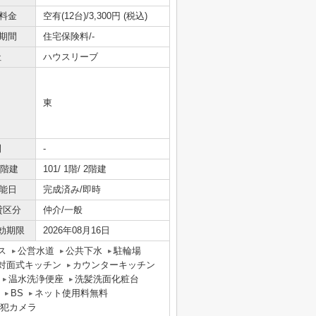
料金
空有(12台)/3,300円 (税込)
期間
住宅保険料/-
社
ハウスリーブ
東
間
-
/階建
101/ 1階/ 2階建
能日
完成済み/即時
貸区分
仲介/一般
効期限
2026年08月16日
ス
公営水道
公共下水
駐輪場
対面式キッチン
カウンターキッチン
温水洗浄便座
洗髪洗面化粧台
BS
ネット使用料無料
犯カメラ