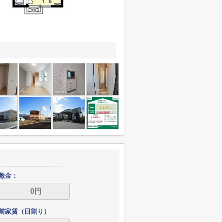
敷金：
前家賃（日割り）