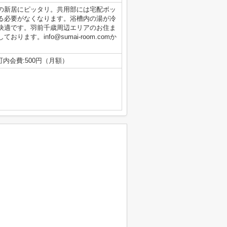
の新居にピッタリ。共用部には宅配ボッ
る必要がなくなります。浴槽内の湯が冷
快適です。羽前千歳周辺エリアのお住ま
おります。info@sumai-room.comか
町内会費:500円（月額）