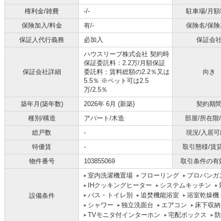
権利金/雑費
-/-
駐車場/月額
保険加入/料金
有/-
保険名/保険
保証人代行義務
必加入
保証会
ハウスリーブ株式会社 契約時
保証委託料：2.2万/月額保証
保証会社詳細
委託料：賃料総額の2.2％又は
向き
5.5％ ※ペット可は2.5
万/2.5％
築年月(築年数)
2026年 6月 (新築)
契約期
種別/構造
アパート/木造
部屋/所在階
総戸数
-
現況/入居可
特優賃
-
取引態様/賃
物件番号
103855069
取引条件の有
室内洗濯機置場
フローリング
プロパンガ
IHクッキングヒーター
システムキッチン
バス・トイレ別
追焚機能浴室
浴室乾燥機
設備条件
シャワー
独立洗面台
エアコン
床下収納
TVモニタ付インターホン
宅配ボックス
防