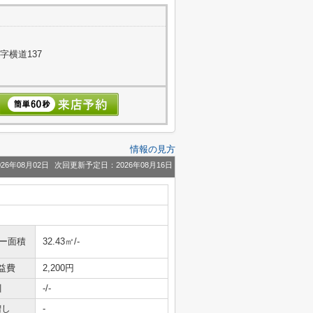
字横道137
情報の見方
26年08月02日
次回更新予定日：2026年08月16日
ニー面積
32.43㎡/-
益費
2,200円
引
-/-
増し
-