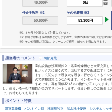
仲介手数料 ※2
その他費用 ※3
※1. １か月を30日として計算しています。
※2. 仲介手数料は仮の価格となりますので、実際の価格に関してはお気軽
※3. その他費用の項目は、クリーニング費用、鍵セット費になります。
担当者のコメント
阿部克哉
室内設備は洗面所独立・浴室乾燥機など大変充実し
配ボックスに届くので、出社する方や配達にすぐに
ます。玄関先まで覗き穴を覗きに行かなくてもイン
ので防犯対策につながります。インターネット使用
すめです。専有面積32.43㎡の物件で広々してます
し。住まいるーむ情報館が全力でサポートします。住まい探しのご用命は0237-86-639
で、お待ちしております。
ポイント・特徴
浴室乾燥機
バストイレ別
洗面所独立
温水洗浄便座
システムキッ