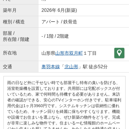
築年月
2026年 6月(新築)
種別 / 構造
アパート / 鉄骨造
部屋 /
- / 1階 / 2階建
所在階 / 階建
所在地
山形県
山形市
双月町
１丁目
交通
奥羽本線
「
北山形
」駅 徒歩52分
雨の日など外に干せない時でも部屋干し特有の臭いを防げる、
浴室乾燥機を設置しております。共用部には宅配ボックスが付
いているため、家で何時間も待機する必要がありません。来訪
者の確認ができる、安心のTVインターホン付きです。駐車場利
用代金は1ヶ月3960円です。システムキッチンは収納性に優れ
ているため、キッチン回りを綺麗に保ちやすくなります。機能
や設備でお住まいを選ぶなら、ぜひ新築の物件をどうぞ。完成
が非常に楽しみな物件です。住まいるーむ情報館のホームペー
ジから住まいを探してみませんか。わたしたちが快適な住まい