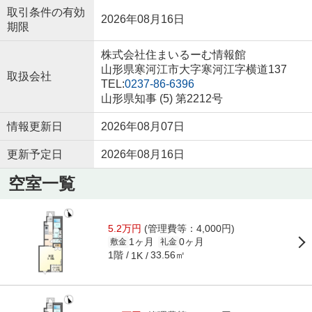
取引条件の有効
2026年08月16日
期限
株式会社住まいるーむ情報館
山形県寒河江市大字寒河江字横道137
取扱会社
TEL:
0237-86-6396
山形県知事 (5) 第2212号
情報更新日
2026年08月07日
更新予定日
2026年08月16日
空室一覧
5.2万円
(管理費等：4,000円)
1ヶ月
0ヶ月
敷金
礼金
1階
33.56㎡
1K