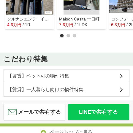
ソルナシエンテ イースト
Maison Casita 十日町
4.6
万
円
/ 1R
7.6
万
円
/ 1LDK
6.3
万
円
/ 2
こだわり特集
【賃貸】ペット可の物件特集
【賃貸】一人暮らし向けの物件特集
メールで共有する
LINEで共有する
ページトップに戻る