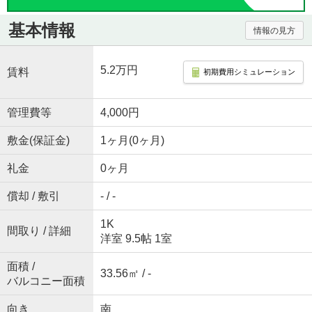
基本情報
情報の見方
5.2万円
賃料
初期費用シミュレーション
管理費等
4,000円
敷金(保証金)
1ヶ月(0ヶ月)
礼金
0ヶ月
償却 / 敷引
- / -
1K
間取り / 詳細
洋室 9.5帖 1室
面積 /
33.56㎡ / -
バルコニー面積
向き
南