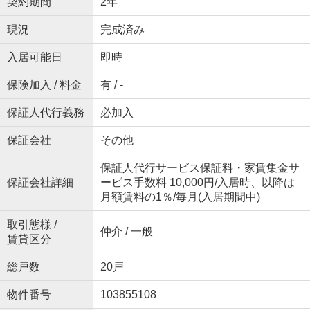
契約期間
2年
現況
完成済み
入居可能日
即時
保険加入 / 料金
有 / -
保証人代行義務
必加入
保証会社
その他
保証人代行サービス保証料・家賃集金サ
保証会社詳細
ービス手数料 10,000円/入居時、以降は
月額賃料の1％/毎月(入居期間中)
取引態様 /
仲介 / 一般
賃貸区分
総戸数
20戸
物件番号
103855108