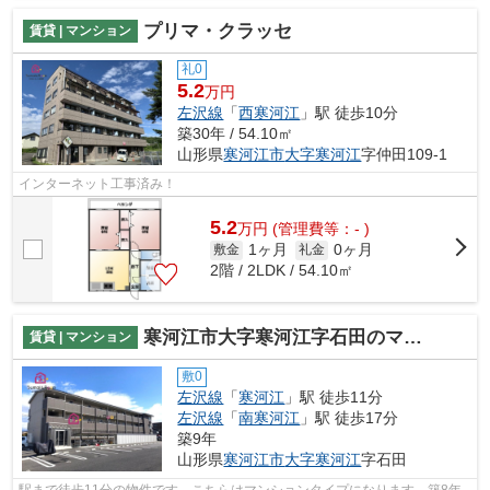
プリマ・クラッセ
賃貸 | マンション
礼0
5.2
万円
左沢線
「
西寒河江
」駅 徒歩10分
築30年 / 54.10㎡
山形県
寒河江市
大字寒河江
字仲田109-1
インターネット工事済み！
5.2
万
円
(管理費等：- )
1ヶ月
0ヶ月
敷金
礼金
2階 / 2LDK / 54.10㎡
寒河江市大字寒河江字石田のマンション
賃貸 | マンション
敷0
左沢線
「
寒河江
」駅 徒歩11分
左沢線
「
南寒河江
」駅 徒歩17分
築9年
山形県
寒河江市
大字寒河江
字石田
駅まで徒歩11分の物件です。こちらはマンションタイプになります。築8年