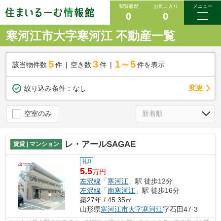
閲覧履歴
お気に入り
メニュー
0
0
寒河江市大字寒河江 不動産一覧
5
3
1～5
該当物件数
件
空き数
件
件を表示
変更
絞り込み条件：
なし
空室のみ
レ・アールSAGAE
賃貸 | マンション
礼0
5.5
万円
左沢線
「
寒河江
」駅 徒歩12分
左沢線
「
南寒河江
」駅 徒歩16分
築27年 / 45.35㎡
山形県
寒河江市
大字寒河江
字石田47-3