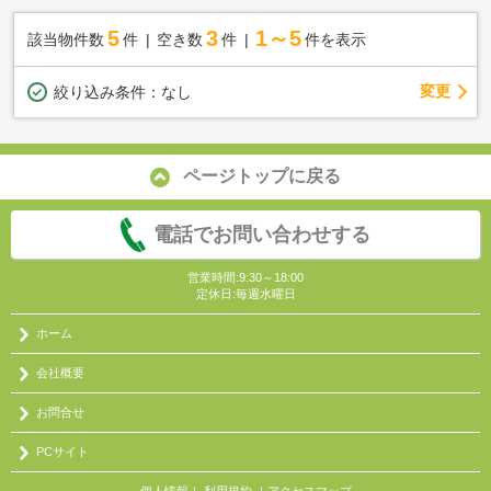
5
3
1～5
該当物件数
件
空き数
件
件を表示
変更
絞り込み条件：
なし
ページトップに戻る
電話でお問い合わせする
営業時間:9:30～18:00
定休日:毎週水曜日
ホーム
会社概要
お問合せ
PCサイト
個人情報
｜
利用規約
｜
アクセスマップ