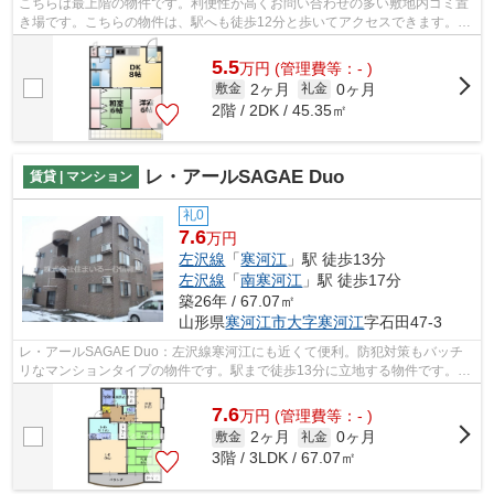
こちらは最上階の物件です。利便性が高くお問い合わせの多い敷地内ゴミ置
き場です。こちらの物件は、駅へも徒歩12分と歩いてアクセスできます。外
装にこだわったオシャレなデザインの...
5.5
万
円
(管理費等：- )
2ヶ月
0ヶ月
敷金
礼金
2階 / 2DK / 45.35㎡
レ・アールSAGAE Duo
賃貸 | マンション
礼0
7.6
万円
左沢線
「
寒河江
」駅 徒歩13分
左沢線
「
南寒河江
」駅 徒歩17分
築26年 / 67.07㎡
山形県
寒河江市
大字寒河江
字石田47-3
レ・アールSAGAE Duo：左沢線寒河江にも近くて便利。防犯対策もバッチ
リなマンションタイプの物件です。駅まで徒歩13分に立地する物件です。周
辺に駅が二つあり、交通の利便性が高いで...
7.6
万
円
(管理費等：- )
2ヶ月
0ヶ月
敷金
礼金
3階 / 3LDK / 67.07㎡