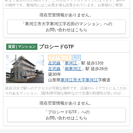
の物件です。敷地内にはごみ置き場も設置されています。お客様のご希望の
物件が左沢線寒河江駅周辺に豊富に点在...
現在空室情報がありません。
「寒河江市大字寒河江字石田のマンション」への
お問い合わせはこちら
プロシードGTF
賃貸 | マンション
フリーレント
礼0
左沢線
「
寒河江
」駅 徒歩13分
左沢線
「
南寒河江
」駅 徒歩26分
築30年
山形県
寒河江市
大字寒河江
字横道
徒歩13分で駅へのアクセスが可能な物件です。設備やレイアウトにもこだわ
りのあるマンション。2駅利用可能な物件なので交通の利便性が良いのが魅
力です。左沢線寒河江周辺の事なら、in...
現在空室情報がありません。
「プロシードGTF」への
お問い合わせはこちら