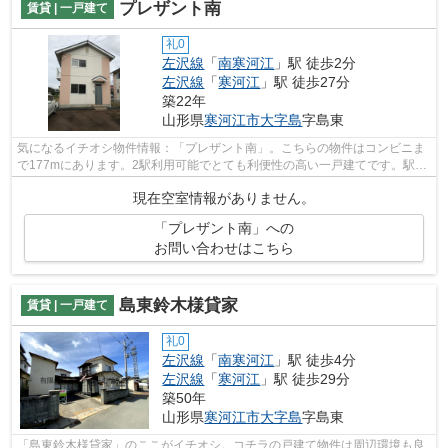
プレザント南
賃貸 | 一戸建て
礼0
左沢線
「
南寒河江
」駅 徒歩2分
左沢線
「
寒河江
」駅 徒歩27分
築22年
山形県
寒河江市
大字島
字島東
気になるイチオシ物件情報：「プレザント南」。こちらの物件はコンビニま
で177mにあります。2駅利用可能でとても利便性の高い一戸建てです。駅ま
で徒歩2分の立地が魅力的な、利便性の...
現在空室情報がありません。
「プレザント南」への
お問い合わせはこちら
島東鈴木様貸家
賃貸 | 一戸建て
礼0
左沢線
「
南寒河江
」駅 徒歩4分
左沢線
「
寒河江
」駅 徒歩29分
築50年
山形県
寒河江市
大字島
字島東
「島東鈴木様貸家」のここがイチオシ。コチラの戸建て物件は周辺環境も良