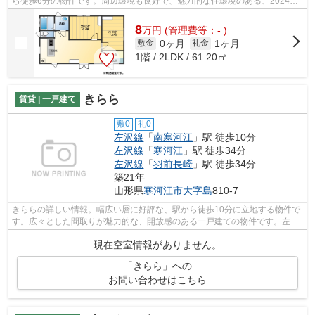
ら徒歩6分の物件です。周辺環境も良好で、魅力的な住環境のある、2024年
築の物件です。多くの方にご好評の、外...
8
万
円
(管理費等：- )
0ヶ月
1ヶ月
敷金
礼金
1階 / 2LDK / 61.20㎡
きらら
賃貸 | 一戸建て
敷0
礼0
左沢線
「
南寒河江
」駅 徒歩10分
左沢線
「
寒河江
」駅 徒歩34分
左沢線
「
羽前長崎
」駅 徒歩34分
築21年
山形県
寒河江市
大字島
810-7
きららの詳しい情報。幅広い層に好評な、駅から徒歩10分に立地する物件で
す。広々とした間取りが魅力的な、開放感のある一戸建ての物件です。左沢
線南寒河江付近で魅力的なあなたに合...
現在空室情報がありません。
「きらら」への
お問い合わせはこちら