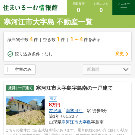
閲覧履歴
お気に入り
メニュー
0
0
寒河江市大字島 不動産一覧
4
1
1～4
該当物件数
件
空き数
件
件を表示
変更
絞り込み条件：
なし
空室のみ
寒河江市大字島字島南の一戸建て
賃貸 | 一戸建て
敷0
8
万円
左沢線
「
南寒河江
」駅 徒歩6分
築1年 / 61.20㎡
山形県
寒河江市
大字島
字島南
こちらの物件には自走式駐車場があります。電車移動の多い方に嬉しい駅か