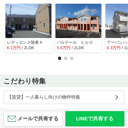
レディエンス陵東Ａ
パルテール ヒルズ
6.1
万
円
/ 2LDK
5.6
万
円
/ 2LDK
6.3
万
円
/ 1
こだわり特集
【賃貸】一人暮らし向けの物件特集
メールで共有する
LINEで共有する