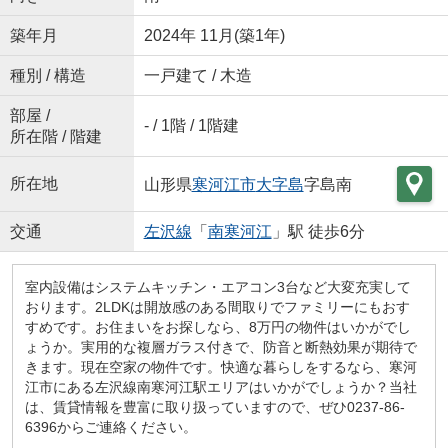
築年月
2024年 11月(築1年)
種別 / 構造
一戸建て / 木造
部屋 /
- / 1階 / 1階建
所在階 / 階建
所在地
山形県
寒河江市
大字島
字島南
交通
左沢線
「
南寒河江
」駅 徒歩6分
室内設備はシステムキッチン・エアコン3台など大変充実して
おります。2LDKは開放感のある間取りでファミリーにもおす
すめです。お住まいをお探しなら、8万円の物件はいかがでし
ょうか。実用的な複層ガラス付きで、防音と断熱効果が期待で
きます。現在空家の物件です。快適な暮らしをするなら、寒河
江市にある左沢線南寒河江駅エリアはいかがでしょうか？当社
は、賃貸情報を豊富に取り扱っていますので、ぜひ0237-86-
6396からご連絡ください。