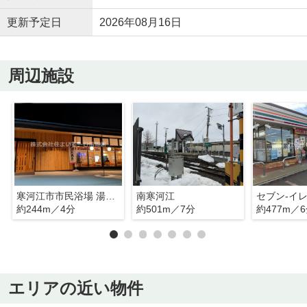
更新予定日
2026年08月16日
周辺施設
寒河江市市民浴場 湯るりさがえ
南寒河江
約244m／4分
約501m／7分
約477m／
エリアの近い物件