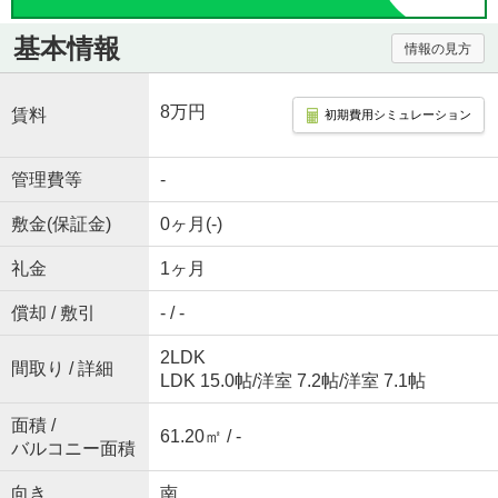
基本情報
情報の見方
8万円
賃料
初期費用シミュレーション
管理費等
-
敷金(保証金)
0ヶ月(-)
礼金
1ヶ月
償却 / 敷引
- / -
2LDK
間取り / 詳細
LDK 15.0帖
/
洋室 7.2帖
/
洋室 7.1帖
面積 /
61.20㎡ / -
バルコニー面積
向き
南