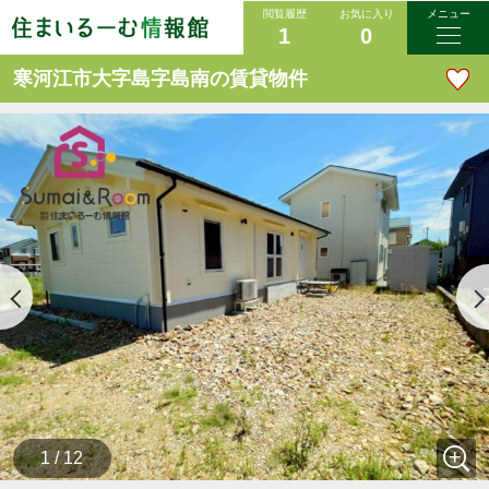
閲覧履歴
お気に入り
メニュー
1
0
寒河江市大字島字島南の賃貸物件
1 / 12