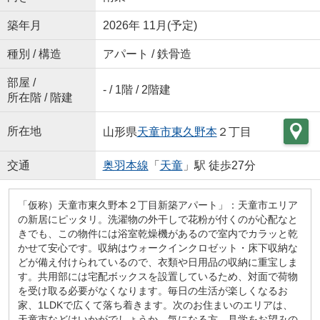
築年月
2026年 11月(予定)
種別 / 構造
アパート / 鉄骨造
部屋 /
- / 1階 / 2階建
所在階 / 階建
所在地
山形県
天童市
東久野本
２丁目
交通
奥羽本線
「
天童
」駅 徒歩27分
「仮称）天童市東久野本２丁目新築アパート」：天童市エリア
の新居にピッタリ。洗濯物の外干しで花粉が付くのが心配なと
きでも、この物件には浴室乾燥機があるので室内でカラッと乾
かせて安心です。収納はウォークインクロゼット・床下収納な
どが備え付けられているので、衣類や日用品の収納に重宝しま
す。共用部には宅配ボックスを設置しているため、対面で荷物
を受け取る必要がなくなります。毎日の生活が楽しくなるお
家、1LDKで広くて落ち着きます。次のお住まいのエリアは、
天童市などはいかがでしょうか。気になる方、見学をお望みの