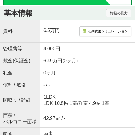
基本情報
情報の見方
6.5万円
賃料
初期費用シミュレーション
管理費等
4,000円
敷金(保証金)
6.49万円(0ヶ月)
礼金
0ヶ月
償却 / 敷引
- / -
1LDK
間取り / 詳細
LDK 10.8帖 1室
/
洋室 4.9帖 1室
面積 /
42.97㎡ / -
バルコニー面積
向き
南東