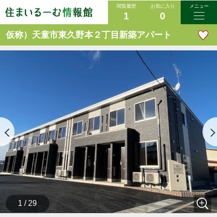
閲覧履歴
お気に入り
メニュー
1
0
仮称）天童市東久野本２丁目新築アパート
1 / 29