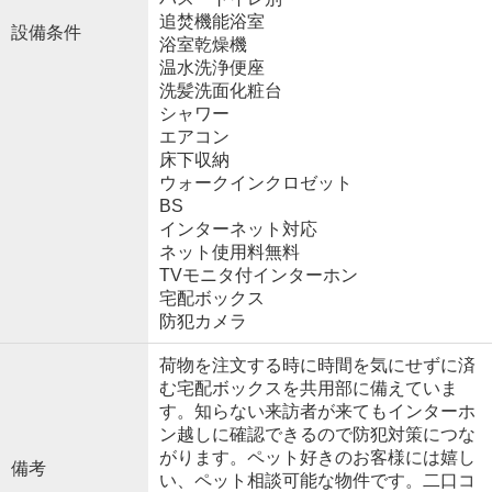
追焚機能浴室
設備条件
浴室乾燥機
温水洗浄便座
洗髪洗面化粧台
シャワー
エアコン
床下収納
ウォークインクロゼット
BS
インターネット対応
ネット使用料無料
TVモニタ付インターホン
宅配ボックス
防犯カメラ
荷物を注文する時に時間を気にせずに済
む宅配ボックスを共用部に備えていま
す。知らない来訪者が来てもインターホ
ン越しに確認できるので防犯対策につな
がります。ペット好きのお客様には嬉し
備考
い、ペット相談可能な物件です。二口コ