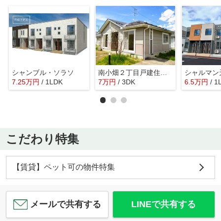
シャンブル・ソラソ
南小畑２丁目戸建住宅Ｃ
シャルマン
7.25
万
円
/ 1LDK
7
万
円
/ 3DK
6.5
万
円
/ 1
こだわり特集
【賃貸】ペット可の物件特集
メールで共有する
LINEで共有する