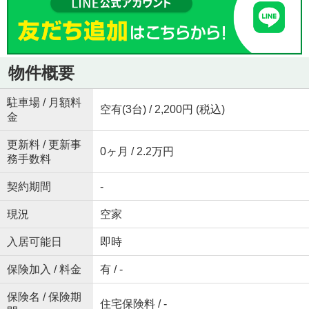
物件概要
駐車場 / 月額料
空有(3台) / 2,200円 (税込)
金
更新料 / 更新事
0ヶ月 / 2.2万円
務手数料
契約期間
-
現況
空家
入居可能日
即時
保険加入 / 料金
有 / -
保険名 / 保険期
住宅保険料 / -