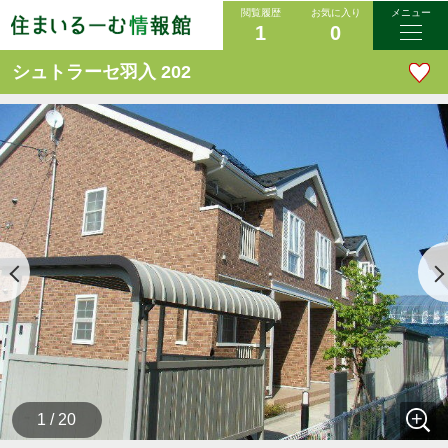
閲覧履歴
お気に入り
メニュー
1
0
シュトラーセ羽入 202
1 / 20