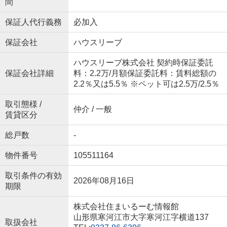
間
保証人代行義務
必加入
保証会社
ハウスリーブ
ハウスリーブ株式会社 契約時保証委託
保証会社詳細
料：2.2万/月額保証委託料：賃料総額の
2.2％又は5.5％ ※ペット可は2.5万/2.5％
取引態様 /
仲介 / 一般
賃貸区分
総戸数
-
物件番号
105511164
取引条件の有効
2026年08月16日
期限
株式会社住まいるーむ情報館
山形県寒河江市大字寒河江字横道137
取扱会社