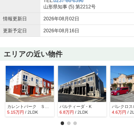
TEL:
0237-86-6396
山形県知事 (5) 第2212号
情報更新日
2026年08月02日
更新予定日
2026年08月16日
エリアの近い物件
カレントパーク ＳＫ Ⅰ
パルティーダ・K
パレクロス
5.15
万
円
/ 2LDK
6.8
万
円
/ 2LDK
4.6
万
円
/ 2