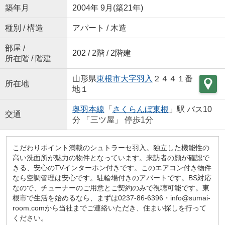
築年月
2004年 9月(築21年)
種別 / 構造
アパート / 木造
部屋 /
202 / 2階 / 2階建
所在階 / 階建
山形県
東根市
大字羽入
２４４１番
所在地
地１
奥羽本線
「
さくらんぼ東根
」駅 バス10
交通
分 「三ツ屋」 停歩1分
こだわりポイント満載のシュトラーセ羽入。独立した機能性の
高い洗面所が魅力の物件となっています。来訪者の顔が確認で
きる、安心のTVインターホン付きです。このエアコン付き物件
なら空調管理は安心です。駐輪場付きのアパートです。BS対応
なので、チューナーのご用意とご契約のみで視聴可能です。東
根市で生活を始めるなら、まずは0237-86-6396・info@sumai-
room.comから当社までご連絡いただき、住まい探しを行って
ください。