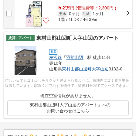
山辺近くにお住まいを探すなら、当社にご...
5.2
万
円
(管理費等：2,300円 )
0ヶ月
1ヶ月
敷金
礼金
1階 / 1LDK / 46.39㎡
東村山郡山辺町大字山辺のアパート
賃貸 | アパート
礼0
左沢線
「
羽前山辺
」駅 徒歩11分
築10年
山形県
東村山郡山辺町
大字山辺
3132-6
忙しい日でもゴミ出しをサクッと終えられるように、敷地内にゴミ置き場を
設置しています。駅近くに立地する物件で、徒歩11分程でアクセスできま
す。平成28年築の物件です。最上階の物...
現在空室情報がありません。
「東村山郡山辺町大字山辺のアパート」への
お問い合わせはこちら