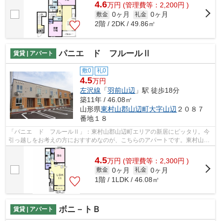
4.6
万
円
(管理費等：2,200円 )
0ヶ月
0ヶ月
敷金
礼金
2階 / 2DK / 49.86㎡
パニエ ド フルールⅡ
賃貸 | アパート
敷0
礼0
4.5
万円
左沢線
「
羽前山辺
」駅 徒歩18分
築11年 / 46.08㎡
山形県
東村山郡山辺町
大字山辺
２０８７
番地１８
「パニエ ド フルールⅡ」：東村山郡山辺町エリアの新居にピッタリ。今
引っ越しをお考えの方におすすめなのが、こちらのアパートです。東村山郡
山辺町での住まいをお探しならお任せく...
4.5
万
円
(管理費等：2,300円 )
0ヶ月
0ヶ月
敷金
礼金
1階 / 1LDK / 46.08㎡
ボニ－トＢ
賃貸 | アパート