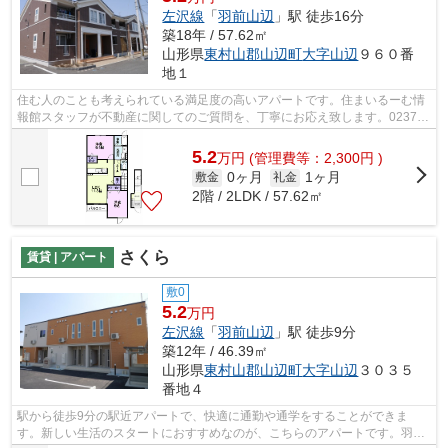
左沢線
「
羽前山辺
」駅 徒歩16分
築18年 / 57.62㎡
山形県
東村山郡山辺町
大字山辺
９６０番
地１
住む人のことも考えられている満足度の高いアパートです。住まいるーむ情
報館スタッフが不動産に関してのご質問を、丁寧にお応え致します。0237-
86-6396/info@sumai-room.comまでお気...
5.2
万
円
(管理費等：2,300円 )
0ヶ月
1ヶ月
敷金
礼金
2階 / 2LDK / 57.62㎡
さくら
賃貸 | アパート
敷0
5.2
万円
左沢線
「
羽前山辺
」駅 徒歩9分
築12年 / 46.39㎡
山形県
東村山郡山辺町
大字山辺
３０３５
番地４
駅から徒歩9分の駅近アパートで、快適に通勤や通学をすることができま
す。新しい生活のスタートにおすすめなのが、こちらのアパートです。羽前