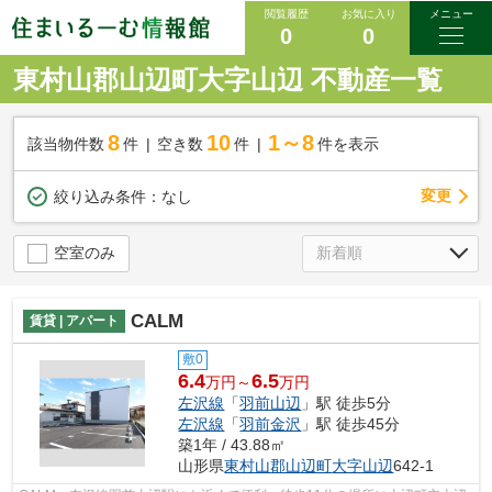
閲覧履歴
お気に入り
メニュー
0
0
東村山郡山辺町大字山辺 不動産一覧
8
10
1～8
該当物件数
件
空き数
件
件を表示
変更
絞り込み条件：
なし
空室のみ
CALM
賃貸 | アパート
敷0
6.4
6.5
万円～
万円
左沢線
「
羽前山辺
」駅 徒歩5分
左沢線
「
羽前金沢
」駅 徒歩45分
築1年 / 43.88㎡
山形県
東村山郡山辺町
大字山辺
642-1