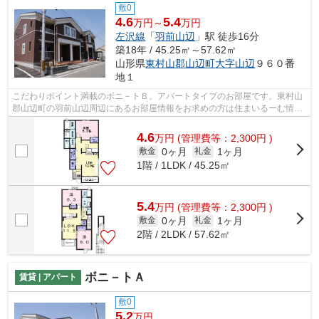
敷0
4.6
5.4
万円～
万円
左沢線
「
羽前山辺
」駅 徒歩16分
築18年 / 45.25㎡～57.62㎡
山形県
東村山郡山辺町
大字山辺
９６０番
地１
こだわりポイント満載のボニ－トＢ。アパートタイプのお部屋です。東村山
郡山辺町の羽前山辺周辺にあるお部屋情報をお求めの方は住まいるーむ情報
館にお任せを。快適な暮らしをお客様...
4.6
万
円
(管理費等：2,300円 )
0ヶ月
1ヶ月
敷金
礼金
1階 / 1LDK / 45.25㎡
5.4
万
円
(管理費等：2,300円 )
0ヶ月
1ヶ月
敷金
礼金
2階 / 2LDK / 57.62㎡
ボニ－トＡ
賃貸 | アパート
敷0
5.2
万円