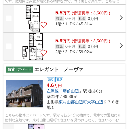
です。敷地内ごみ置き場のある物件なので、ゴミ出しが楽です。こちらは自
走式駐車場付きの物件です。清潔感のあ...
5.5
万
円
(管理費等：3,500円 )
0ヶ月
0万円
敷金
礼金
1階 / 1LDK / 45.31㎡
5.9
万
円
(管理費等：3,500円 )
0ヶ月
0万円
敷金
礼金
2階 / 2LDK / 59.02㎡
エレガント ノーヴァ
賃貸 | アパート
敷0
礼0
4.6
万円
左沢線
「
羽前山辺
」駅 徒歩6分
築21年 / 49.86㎡
山形県
東村山郡山辺町
大字山辺
２７６番
地１
こちらの物件はアパートです。駅から徒歩6分の物件で、電車での通勤にも
便利な立地です。東村山郡山辺町で住まいを見つけるなら、住まいるーむ情
報館が紹介する物件で決まり。0237-86-...