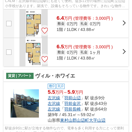
CALM：左沢線羽前山辺駅にも近くて便利。徒歩11分の場所に山辺町立山辺
小学校があります。築浅で、設備もそろっている物件です。きれいな物件で
気持ちもフレッシュ。こちらの物件はア...
6.4
万
円
(管理費等：3,000円 )
0万円
0万円
敷金
礼金
1階 / 1LDK / 43.88㎡
6.5
万
円
(管理費等：3,000円 )
0万円
1ヶ月
敷金
礼金
1階 / 1LDK / 43.88㎡
ヴィル・ホワイエ
賃貸 | アパート
敷0
礼0
5.5
5.9
万円～
万円
左沢線
「
羽前山辺
」駅 徒歩9分
左沢線
「
羽前金沢
」駅 徒歩43分
左沢線
「
羽前長崎
」駅 徒歩64分
築9年 / 45.31㎡～59.02㎡
山形県
東村山郡山辺町
大字山辺
駅徒歩9分に駅が立地する物件なので、電車を多く利用する方にとって便利