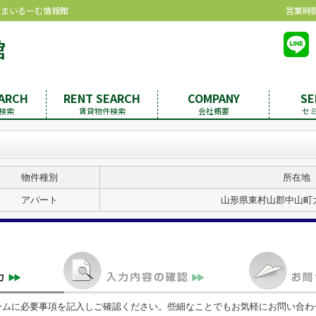
住まいるーむ情報館
営業時間：
EARCH
RENT SEARCH
COMPANY
SE
検索
賃貸物件検索
会社概要
セ
物件種別
所在地
アパート
山形県東村山郡中山町大
ームに必要事項を記入しご確認ください。些細なことでもお気軽にお問い合わ