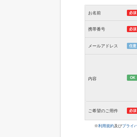
お名前
必須
携帯番号
必須
メールアドレス
任意
OK
内容
ご希望のご用件
必須
※
利用規約
及び
プライ