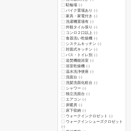
駐輪場
(-)
バイク置場あり
(-)
家具・家電付き
(-)
洗濯機置場有
(-)
外観タイル張り
(-)
コンロ２口以上
(-)
食器洗い乾燥機
(-)
システムキッチン
(-)
対面式キッチン
(-)
バス・トイレ別
(-)
追焚機能浴室
(-)
浴室乾燥機
(-)
温水洗浄便座
(-)
洗面台
(-)
洗髪洗面化粧台
(-)
シャワー
(-)
独立洗面台
(-)
エアコン
(-)
床暖房
(-)
床下収納
(-)
ウォークインクロゼット
(-)
ウォークインシューズクロゼット
(-)