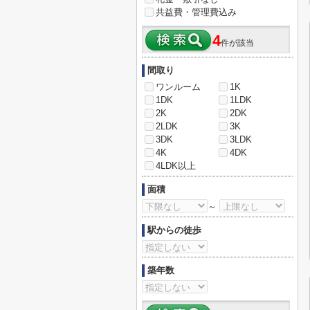
共益費・管理費込み
4
件が該当
間取り
ワンルーム
1K
1DK
1LDK
2K
2DK
2LDK
3K
3DK
3LDK
4K
4DK
4LDK以上
面積
～
駅からの徒歩
築年数