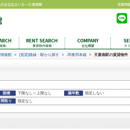
株式会社住まいるーむ情報館
営業時間：
EARCH
RENT SEARCH
COMPANY
SE
検索
賃貸物件検索
会社概要
セ
む情報館
>
(賃貸)路線・駅から探す
>
JR奥羽本線
>
天童南駅の賃貸物件
面積
下限なし～上限なし
築年数
指定しない
間取り
指定なし