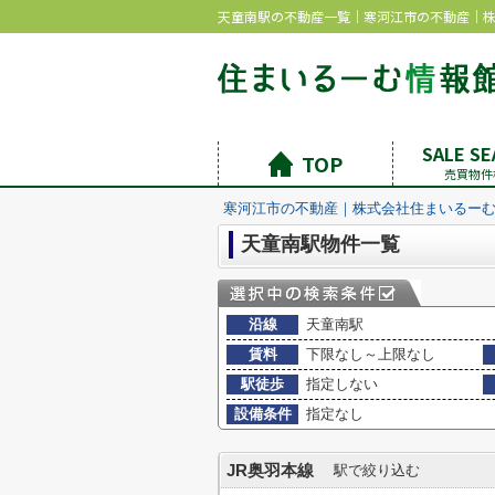
天童南駅の不動産一覧｜寒河江市の不動産｜
SALE S
TOP
売買物件
寒河江市の不動産｜株式会社住まいるー
天童南駅物件一覧
沿線
天童南駅
賃料
下限なし～上限なし
駅徒歩
指定しない
設備条件
指定なし
JR奥羽本線
駅で絞り込む