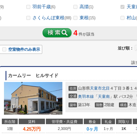
羽前千歳
高擶
天童
(9)
(6)
(1)
さくらんぼ東根
東根
村山
)
(88)
(15)
4
件が該当
並び順：
空室物件のみ表示
該
カームリー ヒルサイド
山形県
天童市
北目
４丁目３番１
住所
交通
奥羽本線
「
天童南
」駅 バス2分 
築13年
2階建
木造
築年
階数
構造
所在階
賃料
管理費・共益費
敷金
礼金
間取り
4.25
万円
0ヶ月
1階
2,300円
1ヶ月
1K