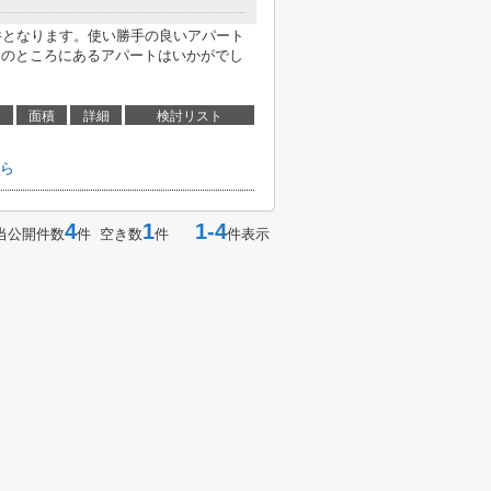
物件となります。使い勝手の良いアパート
分のところにあるアパートはいかがでし
面積
詳細
検討リスト
ら
4
1
1-4
当公開件数
件 空き数
件
件表示