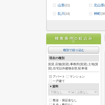
山形
北山形
(21)
乱川
神町
(14)
(30
種別で絞り込む
現在の種別
賃貸,店舗(賃貸),事務所(賃貸),土地(賃
貸),住宅以外建物全部,駐車場
アパート
マンション
一戸建て
▼賃料
～
敷金・保証金なし
礼金・敷引なし