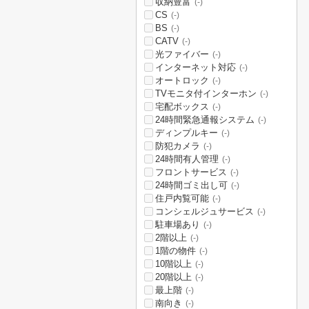
収納豊富
(-)
CS
(-)
BS
(-)
CATV
(-)
光ファイバー
(-)
インターネット対応
(-)
オートロック
(-)
TVモニタ付インターホン
(-)
宅配ボックス
(-)
24時間緊急通報システム
(-)
ディンプルキー
(-)
防犯カメラ
(-)
24時間有人管理
(-)
フロントサービス
(-)
24時間ゴミ出し可
(-)
住戸内覧可能
(-)
コンシェルジュサービス
(-)
駐車場あり
(-)
2階以上
(-)
1階の物件
(-)
10階以上
(-)
20階以上
(-)
最上階
(-)
南向き
(-)