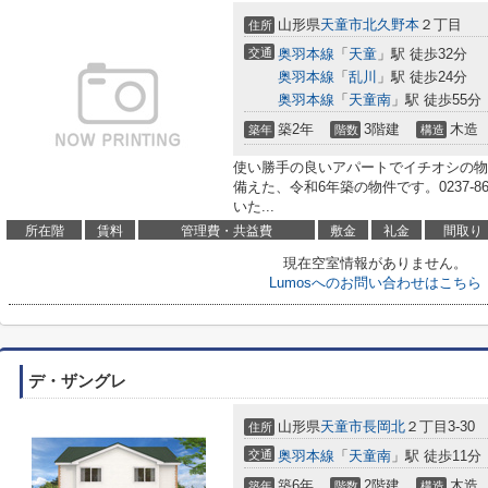
山形県
天童市
北久野本
２丁目
住所
交通
奥羽本線
「
天童
」駅 徒歩32分
奥羽本線
「
乱川
」駅 徒歩24分
奥羽本線
「
天童南
」駅 徒歩55分
築2年
3階建
木造
築年
階数
構造
使い勝手の良いアパートでイチオシの物
備えた、令和6年築の物件です。0237-8
いた...
所在階
賃料
管理費・共益費
敷金
礼金
間取り
現在空室情報がありません。
Lumosへのお問い合わせはこちら
デ・ザングレ
山形県
天童市
長岡北
２丁目3-30
住所
交通
奥羽本線
「
天童南
」駅 徒歩11分
築6年
2階建
木造
築年
階数
構造