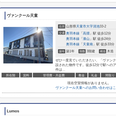
ヴァンクール天童
山形県
天童市
大字清池
33-2
住所
交通
奥羽本線
「
高擶
」駅 徒歩12分
奥羽本線
「
漆山
」駅 徒歩24分
奥羽本線
「
天童南
」駅 徒歩33分
築1年
3階建
木造
築年
階数
構造
ぜひ一度見ていただきたい、「ヴァンク
設された物件です。徒歩12分で駅への
件は...
所在階
賃料
管理費・共益費
敷金
礼金
間取り
現在空室情報がありません。
ヴァンクール天童へのお問い合わせはこ
Lumos