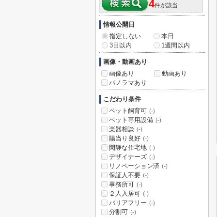
4
件が該当
情報公開日
指定しない
本日
3日以内
1週間以内
画像・動画あり
画像あり
動画あり
パノラマあり
こだわり条件
ペット飼育可
(-)
ペット専用設備
(-)
楽器相談
(-)
陽当り良好
(-)
閑静な住宅地
(-)
デザイナーズ
(-)
リノベーション済
(-)
保証人不要
(-)
事務所可
(-)
２人入居可
(-)
バリアフリー
(-)
分割可
(-)