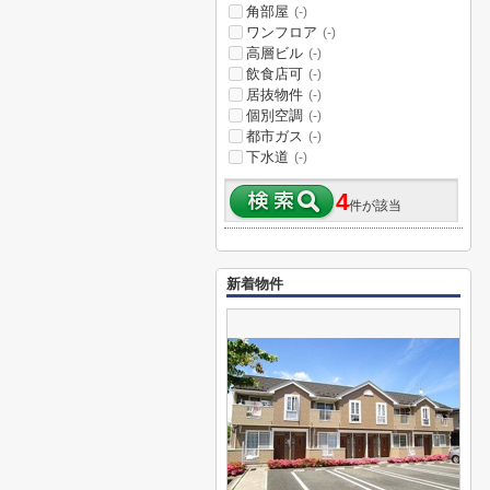
角部屋
(-)
ワンフロア
(-)
高層ビル
(-)
飲食店可
(-)
居抜物件
(-)
個別空調
(-)
都市ガス
(-)
下水道
(-)
4
件が該当
新着物件