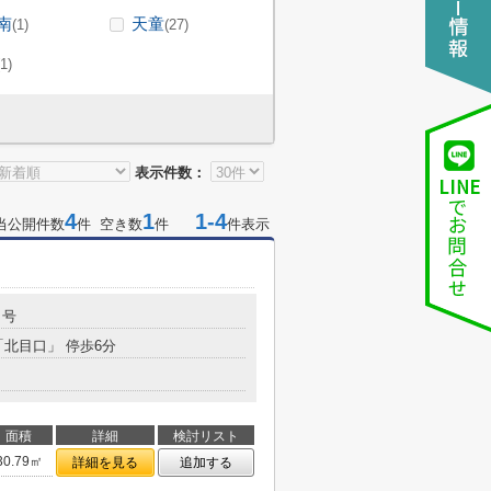
南
天童
(1)
(27)
(1)
表示件数：
4
1
1-4
当公開件数
件 空き数
件
件表示
４号
「北目口」 停歩6分
面積
詳細
検討リスト
30.79㎡
詳細を見る
追加する