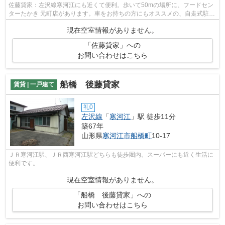
佐藤貸家：左沢線寒河江にも近くて便利。歩いて50mの場所に、フードセン
ターたかき 元町店があります。車をお持ちの方にもオススメの、自走式駐車
場を利用できる一戸建てです。乗車中...
現在空室情報がありません。
「佐藤貸家」への
お問い合わせはこちら
船橋 後藤貸家
賃貸 | 一戸建て
礼0
左沢線
「
寒河江
」駅 徒歩11分
築67年
山形県
寒河江市
船橋町
10-17
ＪＲ寒河江駅、ＪＲ西寒河江駅どちらも徒歩圏内。スーパーにも近く生活に
便利です。
現在空室情報がありません。
「船橋 後藤貸家」への
お問い合わせはこちら