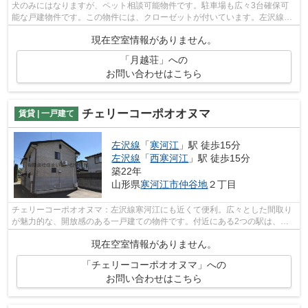
犬のみにはなりますが、ペット相談可能物件です。駐車場も広々3台確保可
能な戸建物件です。この物件には、クローゼットが付いています。左沢線南
寒河江近くの賃貸住宅に関する情報なら...
現在空室情報がありません。
「月越荘」への
お問い合わせはこちら
チェリーコーポオオヌマ
賃貸 | 一戸建て
左沢線
「
寒河江
」駅 徒歩15分
左沢線
「
西寒河江
」駅 徒歩15分
築22年
山形県
寒河江市
仲谷地
２丁目
チェリーコーポオオヌマ：左沢線寒河江にも近くて便利。広々とした間取り
が魅力的な、開放感のある一戸建ての物件です。付近にある2つの駅は、用
途や行き先に応じて使い分けることがで...
現在空室情報がありません。
「チェリーコーポオオヌマ」への
お問い合わせはこちら