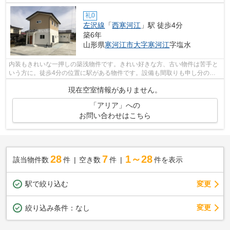
礼0
左沢線
「
西寒河江
」駅 徒歩4分
築6年
山形県
寒河江市
大字寒河江
字塩水
内装もきれいな一押しの築浅物件です。きれい好きな方、古い物件は苦手と
いう方に。徒歩4分の位置に駅がある物件です。設備も間取りも申し分の無
い、快適な住環境のある戸建て物件です...
現在空室情報がありません。
「アリア」への
お問い合わせはこちら
28
7
1～28
該当物件数
件
空き数
件
件を表示
駅で絞り込む
変更
変更
絞り込み条件：
なし