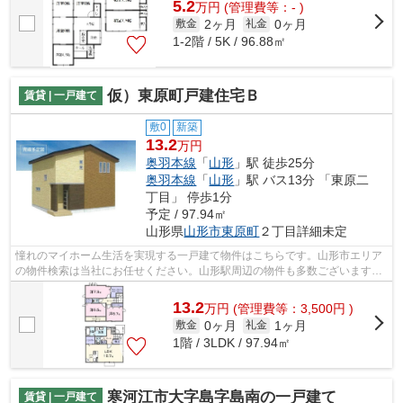
5.2
万
円
(管理費等：- )
2ヶ月
0ヶ月
敷金
礼金
1-2階 / 5K / 96.88㎡
仮）東原町戸建住宅Ｂ
賃貸 | 一戸建て
敷0
新築
13.2
万円
奥羽本線
「
山形
」駅 徒歩25分
奥羽本線
「
山形
」駅 バス13分 「東原二
丁目」 停歩1分
予定 / 97.94㎡
山形県
山形市
東原町
２丁目詳細未定
憧れのマイホーム生活を実現する一戸建て物件はこちらです。山形市エリア
の物件検索は当社にお任せください。山形駅周辺の物件も多数ございます。
メールでのお問い合わせはinfo@sumai-...
13.2
万
円
(管理費等：3,500円 )
0ヶ月
1ヶ月
敷金
礼金
1階 / 3LDK / 97.94㎡
寒河江市大字島字島南の一戸建て
賃貸 | 一戸建て