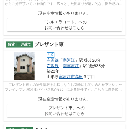
からご好評頂いている物件です。広々とした間取りが魅力的な、開放感のあ
る一戸建ての物件です。間取りや建物...
現在空室情報がありません。
「シルエラコート」への
お問い合わせはこちら
プレザント東
賃貸 | 一戸建て
礼0
左沢線
「
寒河江
」駅 徒歩20分
左沢線
「
南寒河江
」駅 徒歩33分
築22年
山形県
寒河江市
高田
３丁目
「プレザント東」の物件情報をお探しならお気軽にお問い合わせ下さい。セ
ブンイレブン 寒河江バイパス店が326mにある物件です。こちらは自走式駐
車場付きの物件です。こちらの物件は一...
現在空室情報がありません。
「プレザント東」への
お問い合わせはこちら