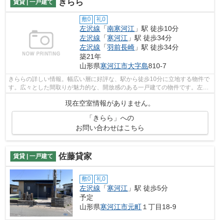
きらら
賃貸 | 一戸建て
敷0
礼0
左沢線
「
南寒河江
」駅 徒歩10分
左沢線
「
寒河江
」駅 徒歩34分
左沢線
「
羽前長崎
」駅 徒歩34分
築21年
山形県
寒河江市
大字島
810-7
きららの詳しい情報。幅広い層に好評な、駅から徒歩10分に立地する物件で
す。広々とした間取りが魅力的な、開放感のある一戸建ての物件です。左沢
線南寒河江付近で魅力的なあなたに合...
現在空室情報がありません。
「きらら」への
お問い合わせはこちら
佐藤貸家
賃貸 | 一戸建て
敷0
礼0
左沢線
「
寒河江
」駅 徒歩5分
予定
山形県
寒河江市
元町
１丁目18-9