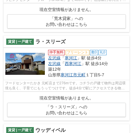
支店が歩いて150mのところにあります。多...
現在空室情報がありません。
「荒木貸家」への
お問い合わせはこちら
ラ・スリーズ
賃貸 | 一戸建て
仲手無料
フリーレント
敷0
礼0
左沢線
「
寒河江
」駅 徒歩4分
左沢線
「
西寒河江
」駅 徒歩14分
築12年
山形県
寒河江市
元町
１丁目5-7
フードセンターたかき 元町店まで276mです。コチラの戸建て物件は周辺環
境も良く、子育てにもうってつけです。徒歩4分で駅にアクセスできる物件
です。目的に応じて駅を選べることが、2...
現在空室情報がありません。
「ラ・スリーズ」への
お問い合わせはこちら
ウッディベル
賃貸 | 一戸建て