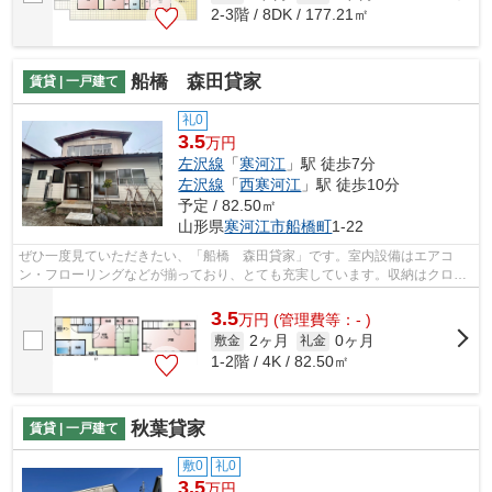
2-3階 / 8DK / 177.21㎡
船橋 森田貸家
賃貸 | 一戸建て
礼0
3.5
万円
左沢線
「
寒河江
」駅 徒歩7分
左沢線
「
西寒河江
」駅 徒歩10分
予定 / 82.50㎡
山形県
寒河江市
船橋町
1-22
ぜひ一度見ていただきたい、「船橋 森田貸家」です。室内設備はエアコ
ン・フローリングなどが揃っており、とても充実しています。収納はクロゼ
ット・押入など豊富なので、衣類や履き...
3.5
万
円
(管理費等：- )
2ヶ月
0ヶ月
敷金
礼金
1-2階 / 4K / 82.50㎡
秋葉貸家
賃貸 | 一戸建て
敷0
礼0
3.5
万円