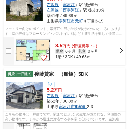
左沢線
「
寒河江
」駅 徒歩9分
左沢線
「
西寒河江
」駅 徒歩19分
築41年 / 49.68㎡
山形県
寒河江市
元町
４丁目3-15
ファミリー向けのポイント、寒河江中部小学校が徒歩4分のところにありま
す！室内設備はフローリング・バストイレ別など！新生活を楽しく快適に始
めたい方は是非当社までお問い合わせく...
3.5
万
円
(管理費等：- )
0ヶ月
0ヶ月
敷金
礼金
1階 / 3DK / 49.68㎡
後藤貸家 （船橋）5DK
賃貸 | 一戸建て
礼0
5.2
万円
左沢線
「
寒河江
」駅 徒歩5分
築62年 / 96.88㎡
山形県
寒河江市
船橋町
2-3
こちらの物件は一戸建てです。駅まで徒歩5分の立地が魅力的な、利便性の
高い物件です。丁寧かつ迅速に対応する事を常に心掛けています。左沢線寒
河江付近での物件探しにお困りならinfo...