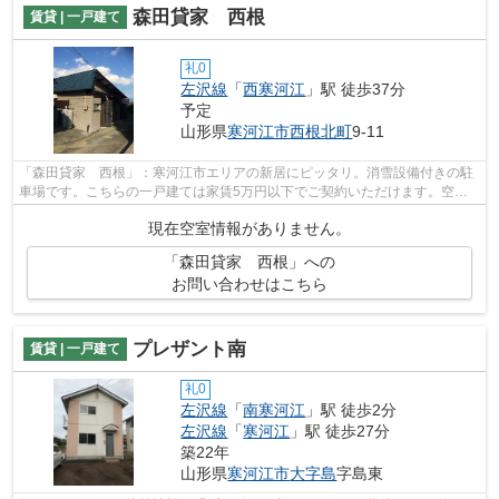
森田貸家 西根
賃貸 | 一戸建て
礼0
左沢線
「
西寒河江
」駅 徒歩37分
予定
山形県
寒河江市
西根北町
9-11
「森田貸家 西根」：寒河江市エリアの新居にピッタリ。消雪設備付きの駐
車場です。こちらの一戸建ては家賃5万円以下でご契約いただけます。空き
家の物件です。寒河江市の中でも、左沢...
現在空室情報がありません。
「森田貸家 西根」への
お問い合わせはこちら
プレザント南
賃貸 | 一戸建て
礼0
左沢線
「
南寒河江
」駅 徒歩2分
左沢線
「
寒河江
」駅 徒歩27分
築22年
山形県
寒河江市
大字島
字島東