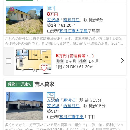
敷0
8
万円
左沢線
「
南寒河江
」駅 徒歩6分
築1年 / 61.20㎡
山形県
寒河江市
大字島
字島南
こちらの物件には自走式駐車場があります。電車移動の多い方に嬉しい駅か
ら徒歩6分の物件です。周辺環境も良好で、魅力的な住環境のある、2024年
築の物件です。多くの方にご好評の、外...
8
万
円
(管理費等：- )
0ヶ月
1ヶ月
敷金
礼金
1階 / 2LDK / 61.20㎡
荒木貸家
賃貸 | 一戸建て
礼0
左沢線
「
寒河江
」駅 徒歩13分
左沢線
「
西寒河江
」駅 徒歩15分
築51年
山形県
寒河江市
中央
１丁目
多くの方からご好評頂いている荒木貸家のご紹介です。買い物に便利なショ
ッピングセンター「フローラSAGAE」まで422mです。山形銀行寒河江中央