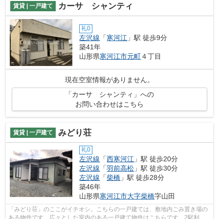
カーサ シャンティ
賃貸 | 一戸建て
礼0
左沢線
「
寒河江
」駅 徒歩9分
築41年
山形県
寒河江市
元町
４丁目
現在空室情報がありません。
「カーサ シャンティ」への
お問い合わせはこちら
みどり荘
賃貸 | 一戸建て
礼0
左沢線
「
西寒河江
」駅 徒歩20分
左沢線
「
羽前高松
」駅 徒歩30分
左沢線
「
柴橋
」駅 徒歩28分
築46年
山形県
寒河江市
大字柴橋
字山田
「みどり荘」のここがイチオシ。こちらの一戸建ては、敷地内ごみ置き場の
ある物件です。広々とした室内のある一戸建て物件はこちらです。2駅利用