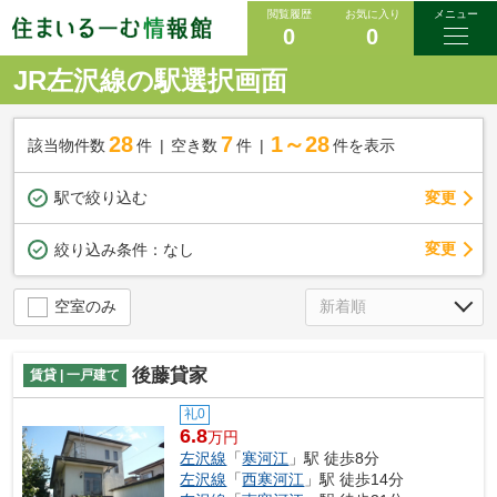
閲覧履歴
お気に入り
メニュー
0
0
JR左沢線の駅選択画面
28
7
1～28
該当物件数
件
空き数
件
件を表示
駅で絞り込む
変更
変更
絞り込み条件：
なし
空室のみ
後藤貸家
賃貸 | 一戸建て
礼0
6.8
万円
左沢線
「
寒河江
」駅 徒歩8分
左沢線
「
西寒河江
」駅 徒歩14分