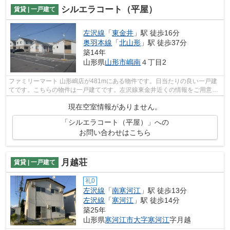
シルエラコート（平屋）
賃貸 | 一戸建て
左沢線
「
東金井
」駅 徒歩16分
奥羽本線
「
北山形
」駅 徒歩37分
築14年
山形県
山形市
嶋南
４丁目2
ファミリーマート 山形嶋店が481mにある物件です。日当たりの良い一戸建
てです。こちらの物件は一戸建てです。左沢線東金井近くの情報をご用意し
ているので、物件探しをするなら住まい...
現在空室情報がありません。
「シルエラコート（平屋）」への
お問い合わせはこちら
月越荘
賃貸 | 一戸建て
礼0
左沢線
「
南寒河江
」駅 徒歩13分
左沢線
「
寒河江
」駅 徒歩14分
築25年
山形県
寒河江市
大字寒河江
字月越