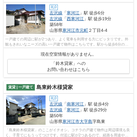
礼0
左沢線
「
寒河江
」駅 徒歩6分
左沢線
「
西寒河江
」駅 徒歩19分
築58年
山形県
寒河江市
元町
２丁目4-4
一戸建ての周辺に駅が2つあり、よく電車を利用する方にピッタリです。外
観もきれいなニーズの高い一戸建て物件はこちらです。駅から徒歩6分の一
戸建てで、電車での通勤にも便利な立地...
現在空室情報がありません。
「鈴木貸家」への
お問い合わせはこちら
島東鈴木様貸家
賃貸 | 一戸建て
礼0
左沢線
「
南寒河江
」駅 徒歩4分
左沢線
「
寒河江
」駅 徒歩29分
築50年
山形県
寒河江市
大字島
字島東
「島東鈴木様貸家」のここがイチオシ。コチラの戸建て物件は周辺環境も良
く、子育てにもうってつけです。付近に駅が2つあるので、経路を用途や行