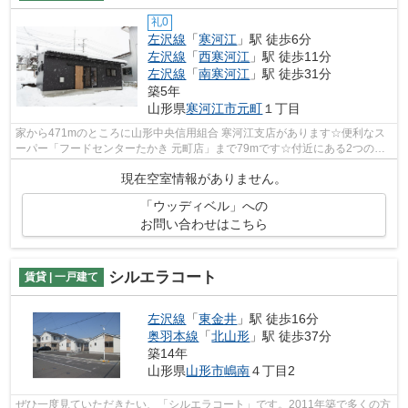
礼0
左沢線
「
寒河江
」駅 徒歩6分
左沢線
「
西寒河江
」駅 徒歩11分
左沢線
「
南寒河江
」駅 徒歩31分
築5年
山形県
寒河江市
元町
１丁目
家から471mのところに山形中央信用組合 寒河江支店があります☆便利なス
ーパー「フードセンターたかき 元町店」まで79mです☆付近にある2つの駅
は、用途や行き先に応じて使い分けること...
現在空室情報がありません。
「ウッディベル」への
お問い合わせはこちら
シルエラコート
賃貸 | 一戸建て
左沢線
「
東金井
」駅 徒歩16分
奥羽本線
「
北山形
」駅 徒歩37分
築14年
山形県
山形市
嶋南
４丁目2
ぜひ一度見ていただきたい、「シルエラコート」です。2011年築で多くの方