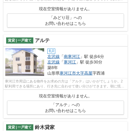
できる立地となっていて、アクセスが良...
現在空室情報がありません。
「みどり荘」への
お問い合わせはこちら
アルテ
賃貸 | 一戸建て
礼0
左沢線
「
南寒河江
」駅 徒歩6分
左沢線
「
寒河江
」駅 徒歩30分
築8年
山形県
寒河江市
大字高屋
字西浦
寒河江市周辺にある物件をお求めの方は「アルテ」はいかがでしょうか。2
駅利用できる場所にあり、行き先に合わせて使い分けができます。朝に慌て
ることなく行動するために駅から徒歩6...
現在空室情報がありません。
「アルテ」への
お問い合わせはこちら
鈴木貸家
賃貸 | 一戸建て