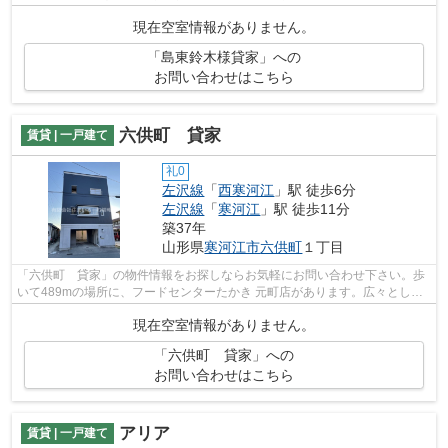
き先によって選べる物件です。徒歩4分...
現在空室情報がありません。
「島東鈴木様貸家」への
お問い合わせはこちら
六供町 貸家
賃貸 | 一戸建て
礼0
左沢線
「
西寒河江
」駅 徒歩6分
左沢線
「
寒河江
」駅 徒歩11分
築37年
山形県
寒河江市
六供町
１丁目
「六供町 貸家」の物件情報をお探しならお気軽にお問い合わせ下さい。歩
いて489mの場所に、フードセンターたかき 元町店があります。広々とした
間取りが魅力的な、開放感のある一戸建...
現在空室情報がありません。
「六供町 貸家」への
お問い合わせはこちら
アリア
賃貸 | 一戸建て