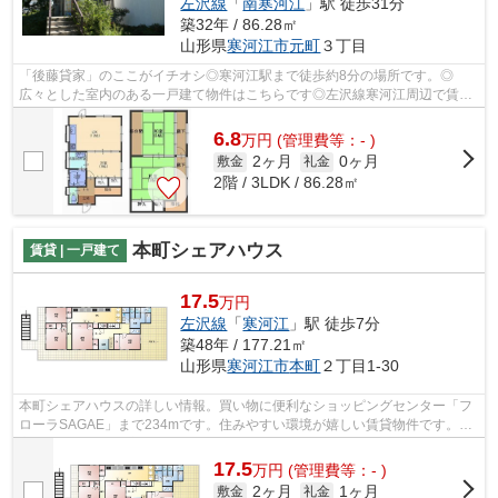
左沢線
「
南寒河江
」駅 徒歩31分
築32年 / 86.28㎡
山形県
寒河江市
元町
３丁目
「後藤貸家」のここがイチオシ◎寒河江駅まで徒歩約8分の場所です。◎
広々とした室内のある一戸建て物件はこちらです◎左沢線寒河江周辺で賃貸
をお探しなら、当社にお任せください◎お問い...
6.8
万
円
(管理費等：- )
2ヶ月
0ヶ月
敷金
礼金
2階 / 3LDK / 86.28㎡
本町シェアハウス
賃貸 | 一戸建て
17.5
万円
左沢線
「
寒河江
」駅 徒歩7分
築48年 / 177.21㎡
山形県
寒河江市
本町
２丁目1-30
本町シェアハウスの詳しい情報。買い物に便利なショッピングセンター「フ
ローラSAGAE」まで234mです。住みやすい環境が嬉しい賃貸物件です。安
心して住める住環境なら住まいるーむ情報...
17.5
万
円
(管理費等：- )
2ヶ月
1ヶ月
敷金
礼金