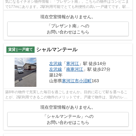
気になるイチオシ物件情報：「プレザント南」。こちらの物件はコンビニま
で177mにあります。2駅利用可能でとても利便性の高い一戸建てです。駅ま
で徒歩2分の立地が魅力的な、利便性の...
現在空室情報がありません。
「プレザント南」への
お問い合わせはこちら
シャルマンテール
賃貸 | 一戸建て
左沢線
「
寒河江
」駅 徒歩14分
左沢線
「
南寒河江
」駅 徒歩27分
築12年
山形県
寒河江市
小沼町
163
築8年の物件で充実した毎日を過ごしませんか。目的に応じて駅を選べるこ
とが、2駅利用できるこの物件のメリットです。戸建て物件は、室内のレイ
アウトの自由度も高くお勧めです。こち...
現在空室情報がありません。
「シャルマンテール」への
お問い合わせはこちら