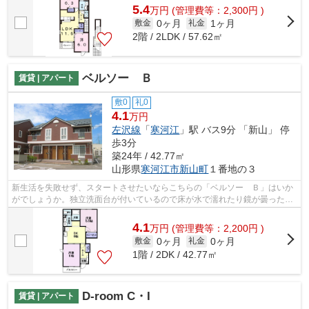
5.4
万
円
(管理費等：2,300円 )
0ヶ月
1ヶ月
敷金
礼金
2階 / 2LDK / 57.62㎡
ベルソー Ｂ
賃貸 | アパート
敷0
礼0
4.1
万円
左沢線
「
寒河江
」駅 バス9分 「新山」 停
歩3分
築24年 / 42.77㎡
山形県
寒河江市
新山町
１番地の３
新生活を失敗せず、スタートさせたいならこちらの「ベルソー Ｂ」はいか
がでしょうか。独立洗面台が付いているので床が水で濡れたり鏡が曇ったり
しにくく、清潔な状態を保ちやすくな...
4.1
万
円
(管理費等：2,200円 )
0ヶ月
0ヶ月
敷金
礼金
1階 / 2DK / 42.77㎡
D-room C・I
賃貸 | アパート