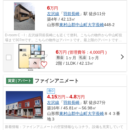
6
万円
左沢線
「
羽前長崎
」駅 徒歩11分
築4年 / 42.13㎡
山形県
東村山郡中山町
大字長崎
448-2
D-room C・I：左沢線羽前長崎にも近くて便利。こちらの物件から中山町役
場まで307mです。こちらの物件はアパートです。最上階のアパートです。
左沢線羽前長崎近くに気になる物件がある...
6
万
円
(管理費等：4,000円 )
1ヶ月
1ヶ月
敷金
礼金
2階 / 1LDK / 42.13㎡
ファインアニメート
賃貸 | アパート
敷0
4.15
4.8
万円～
万円
左沢線
「
羽前長崎
」駅 徒歩27分
築16年 / 45.81㎡～56.98㎡
山形県
東村山郡中山町
大字長崎
８４３番
地３
新着情報：ファインアニメートの空室情報ならコチラ。設備も充実していて