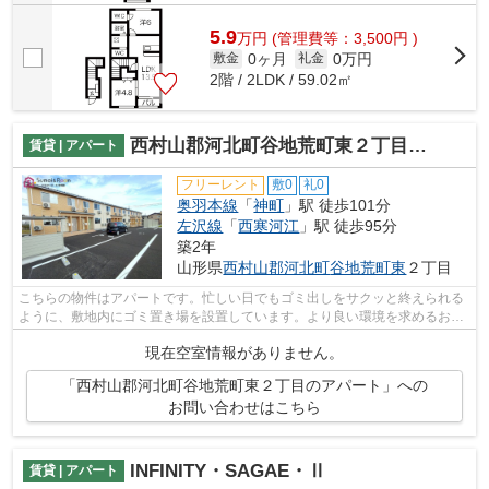
5.9
万
円
(管理費等：3,500円 )
0ヶ月
0万円
敷金
礼金
2階 / 2LDK / 59.02㎡
西村山郡河北町谷地荒町東２丁目のアパート
賃貸 | アパート
フリーレント
敷0
礼0
奥羽本線
「
神町
」駅 徒歩101分
左沢線
「
西寒河江
」駅 徒歩95分
築2年
山形県
西村山郡河北町
谷地荒町東
２丁目
こちらの物件はアパートです。忙しい日でもゴミ出しをサクッと終えられる
ように、敷地内にゴミ置き場を設置しています。より良い環境を求めるお客
様へ。住まいるーむ情報館から素敵な...
現在空室情報がありません。
「西村山郡河北町谷地荒町東２丁目のアパート」への
お問い合わせはこちら
INFINITY・SAGAE・Ⅱ
賃貸 | アパート