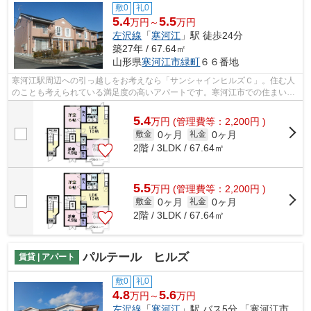
敷0
礼0
5.4
5.5
万円～
万円
左沢線
「
寒河江
」駅 徒歩24分
築27年 / 67.64㎡
山形県
寒河江市
緑町
６６番地
寒河江駅周辺への引っ越しをお考えなら「サンシャインヒルズＣ」。住む人
のことも考えられている満足度の高いアパートです。寒河江市での住まい選
びは、交通の利便性高い寒河江近くに...
5.4
万
円
(管理費等：2,200円 )
0ヶ月
0ヶ月
敷金
礼金
2階 / 3LDK / 67.64㎡
5.5
万
円
(管理費等：2,200円 )
0ヶ月
0ヶ月
敷金
礼金
2階 / 3LDK / 67.64㎡
パルテール ヒルズ
賃貸 | アパート
敷0
礼0
4.8
5.6
万円～
万円
左沢線
「
寒河江
」駅 バス5分 「寒河江市