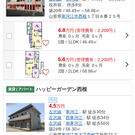
役所前」 停歩8分
築20年 / 46.49㎡～58.86㎡
山形県
寒河江市
西根
１丁目８番２５号
4.8
万
円
(管理費等：2,200円 )
0ヶ月
0ヶ月
敷金
礼金
1階 / 1LDK / 46.49㎡
5.6
万
円
(管理費等：2,200円 )
0ヶ月
0ヶ月
敷金
礼金
2階 / 2LDK / 58.86㎡
ハッピーガーデン西根
賃貸 | アパート
礼0
4.5
万円
左沢線
「
寒河江
」駅 徒歩30分
左沢線
「
西寒河江
」駅 徒歩34分
左沢線
「
南寒河江
」駅 徒歩50分
築24年 / 56.30㎡
山形県
寒河江市
大字西根
字長面73-2