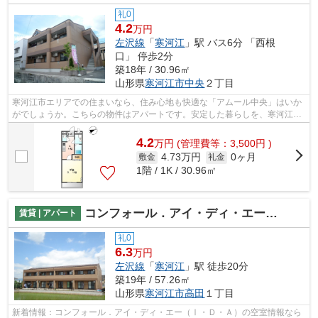
礼0
4.2
万円
左沢線
「
寒河江
」駅 バス6分 「西根
口」 停歩2分
築18年 / 30.96㎡
山形県
寒河江市
中央
２丁目
寒河江市エリアでの住まいなら、住み心地も快適な「アムール中央」はいか
がでしょうか。こちらの物件はアパートです。安定した暮らしを、寒河江駅
周辺でお求めなら住まいるーむ情報館...
4.2
万
円
(管理費等：3,500円 )
4.73万円
0ヶ月
敷金
礼金
1階 / 1K / 30.96㎡
コンフォール．アイ・ディ・エー（Ⅰ・Ｄ・Ａ）
賃貸 | アパート
礼0
6.3
万円
左沢線
「
寒河江
」駅 徒歩20分
築19年 / 57.26㎡
山形県
寒河江市
高田
１丁目
新着情報：コンフォール．アイ・ディ・エー（Ⅰ・Ｄ・Ａ）の空室情報なら