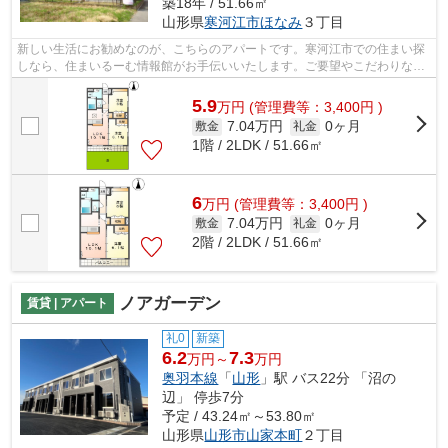
築18年 / 51.66㎡
山形県
寒河江市
ほなみ
３丁目
新しい生活にお勧めなのが、こちらのアパートです。寒河江市での住まい探
しなら、住まいるーむ情報館がお手伝いいたします。ご要望やこだわりなど
ございましたら、info@sumai-room.com...
5.9
万
円
(管理費等：3,400円 )
7.04万円
0ヶ月
敷金
礼金
1階 / 2LDK / 51.66㎡
6
万
円
(管理費等：3,400円 )
7.04万円
0ヶ月
敷金
礼金
2階 / 2LDK / 51.66㎡
ノアガーデン
賃貸 | アパート
礼0
新築
6.2
7.3
万円～
万円
奥羽本線
「
山形
」駅 バス22分 「沼の
辺」 停歩7分
予定 / 43.24㎡～53.80㎡
山形県
山形市
山家本町
２丁目