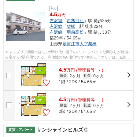
礼0
4.5
万円
左沢線
「
西寒河江
」駅 徒歩25分
左沢線
「
柴橋
」駅 徒歩22分
左沢線
「
羽前高松
」駅 徒歩33分
築29年 / 54.65㎡
山形県
寒河江市
大字柴橋
キャンブリア柴橋の詳しい情報♪使い勝手のいいコンパクトな間取りが特徴♪
自宅から2駅利用できる、利便性の高い物件です♪寒河江市エリアは、左沢線
西寒河江周辺に物件の数が豊富です♪02...
4.5
万
円
(管理費等：- )
2ヶ月
0ヶ月
敷金
礼金
1階 / 2DK / 54.65㎡
4.5
万
円
(管理費等：- )
2ヶ月
0ヶ月
敷金
礼金
2階 / 2DK / 54.65㎡
サンシャインヒルズＣ
賃貸 | アパート