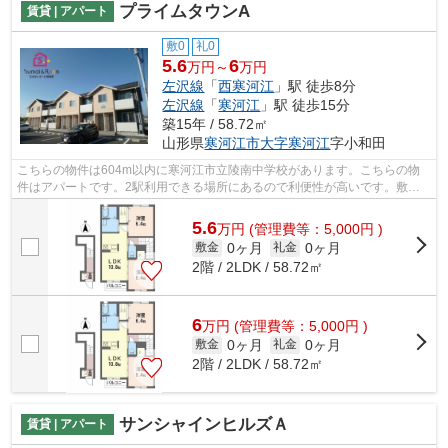
プライムタウンA
賃貸 | アパート
敷0
礼0
5.6
6
万円～
万円
左沢線
「
西寒河江
」駅 徒歩8分
左沢線
「
寒河江
」駅 徒歩15分
築15年 / 58.72㎡
山形県
寒河江市
大字寒河江
字小和田
こちらの物件は604m以内に寒河江市立陵南中学校があります。こちらの物
件はアパートです。2駅利用できる場所にあるので利便性が高いです。敷地
内にゴミ置き場が付いているので、遠くま...
5.6
万
円
(管理費等：5,000円 )
0ヶ月
0ヶ月
敷金
礼金
2階 / 2LDK / 58.72㎡
6
万
円
(管理費等：5,000円 )
0ヶ月
0ヶ月
敷金
礼金
2階 / 2LDK / 58.72㎡
サンシャインヒルズＡ
賃貸 | アパート