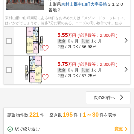
山形県
東村山郡中山町
大字長崎
３１２０
番地２
東村山郡中山町周辺にある物件をお求めの方は「メゾン ドゥ ソレイユ」
はいかがでしょうか。徒歩7分に駅のある、ニーズの高い物件です。住みや
すさが満載でイチオシのアパートはこち...
5.55
万
円
(管理費等：2,300円 )
0ヶ月
1ヶ月
敷金
礼金
2階 / 2LDK / 56.98㎡
5.75
万
円
(管理費等：2,300円 )
0ヶ月
1ヶ月
敷金
礼金
2階 / 2LDK / 57.25㎡
次の30件へ
221
195
1～30
該当物件数
件
空き数
件
件を表示
駅で絞り込む
変更