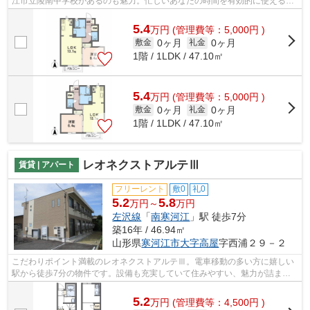
江市立陵南中学校があるのも魅力。忙しいあなたの時間を有効的に使えるの
が敷地内ごみ置き場です。クレジット...
5.4
万
円
(管理費等：5,000円 )
0ヶ月
0ヶ月
敷金
礼金
1階 / 1LDK / 47.10㎡
5.4
万
円
(管理費等：5,000円 )
0ヶ月
0ヶ月
敷金
礼金
1階 / 1LDK / 47.10㎡
レオネクストアルテⅢ
賃貸 | アパート
フリーレント
敷0
礼0
5.2
5.8
万円～
万円
左沢線
「
南寒河江
」駅 徒歩7分
築16年 / 46.94㎡
山形県
寒河江市
大字高屋
字西浦２９－２
こだわりポイント満載のレオネクストアルテⅢ。電車移動の多い方に嬉しい
駅から徒歩7分の物件です。設備も充実していて住みやすい、魅力が詰まっ
たアパートです。南寒河江近辺になら沢...
5.2
万
円
(管理費等：4,500円 )