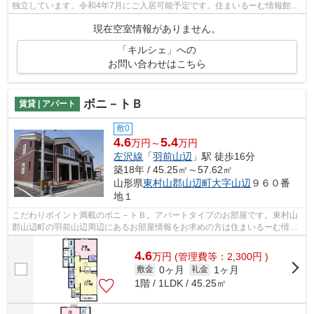
独立しています。令和4年7月にご入居可能予定です。住まいるーむ情報館だ
ったら寒河江市エリアの賃貸情報も豊...
現在空室情報がありません。
「キルシェ」への
お問い合わせはこちら
ボニ－トＢ
賃貸 | アパート
敷0
4.6
5.4
万円～
万円
左沢線
「
羽前山辺
」駅 徒歩16分
築18年 / 45.25㎡～57.62㎡
山形県
東村山郡山辺町
大字山辺
９６０番
地１
こだわりポイント満載のボニ－トＢ。アパートタイプのお部屋です。東村山
郡山辺町の羽前山辺周辺にあるお部屋情報をお求めの方は住まいるーむ情報
館にお任せを。快適な暮らしをお客様...
4.6
万
円
(管理費等：2,300円 )
0ヶ月
1ヶ月
敷金
礼金
1階 / 1LDK / 45.25㎡