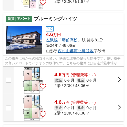
2階 / 2DK / 51.67㎡
ブルーミングハイツ
賃貸 | アパート
礼0
4.6
万円
左沢線
「
羽前高松
」駅 徒歩81分
築24年 / 48.06㎡
山形県
西村山郡河北町
谷地
字砂田
この物件は窓からの陽当りも良い、快適な環境の整った物件です。使い勝手
の良いアパートでイチオシの物件です。こちらの物件には自走式駐車場があ
ります。最上階はベランダで洗濯もの...
4.6
万
円
(管理費等：- )
0ヶ月
0ヶ月
敷金
礼金
2階 / 2DK / 48.06㎡
4.6
万
円
(管理費等：- )
0ヶ月
0ヶ月
敷金
礼金
2階 / 2DK / 48.06㎡