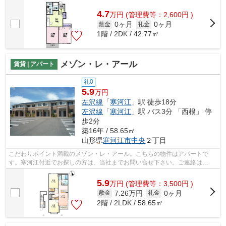
4.7
万
円
(管理費等：2,600円 )
0ヶ月
0ヶ月
敷金
礼金
1階 / 2DK / 42.77㎡
メゾン・レ・アール
賃貸 | アパート
礼0
5.9
万円
左沢線
「
寒河江
」駅 徒歩18分
左沢線
「
寒河江
」駅 バス3分 「西根」 停
歩2分
築16年 / 58.65㎡
山形県
寒河江市
中央
２丁目
こだわりポイント満載のメゾン・レ・アール。こちらの物件はアパートで
す。寒河江付近でお探しの方は、当社までお問い合せ下さい。ご連絡は
<info@sumai-room.com>からお待ちして...
5.9
万
円
(管理費等：3,500円 )
7.26万円
0ヶ月
敷金
礼金
2階 / 2LDK / 58.65㎡