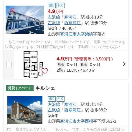
敷0
礼0
4.9
万円
左沢線
「
寒河江
」駅 徒歩19分
左沢線
「
西寒河江
」駅 徒歩20分
築2年 / 46.40㎡
山形県
寒河江市
大字柴橋
字落衣
こちらの物件はアパートです。最上階のアパートです。電車でのアクセスを
快適なものにする、2駅利用可能な物件です。不動産について分からない事
も、豊富なノウハウを持った住まいるー...
4.9
万
円
(管理費等：3,500円 )
0ヶ月
0ヶ月
敷金
礼金
2階 / 1LDK / 46.40㎡
キルシェ
賃貸 | アパート
敷0
礼0
左沢線
「
寒河江
」駅 徒歩34分
左沢線
「
西寒河江
」駅 徒歩38分
築5年
山形県
寒河江市
大字西根
字下堰562-1
ぜひ一度見ていただきたい、「キルシェ」です。こちらのお部屋は洗面所が