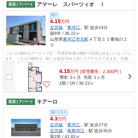
アマーレ スパーツィオ Ⅰ
賃貸 | アパート
敷0
4.15
万円
左沢線
「
寒河江
」駅 徒歩14分
築8年 / 36.22㎡
山形県
寒河江市
元町
４丁目１２番地の２
０
こちらの物件はアパートです。平成30年築の物件で快適な住まいとなってい
ます。こちらの物件は、駅へも徒歩14分と歩いてアクセスできます。引越し
先のお住まいが見つからないとお悩み...
4.15
万
円
(管理費等：2,300円 )
0ヶ月
1ヶ月
敷金
礼金
1階 / 1R / 36.22㎡
キアーロ
賃貸 | アパート
敷0
礼0
4.3
万円
左沢線
「
寒河江
」駅 徒歩27分
左沢線
「
南寒河江
」駅 徒歩35分
築2年 / 41.82㎡