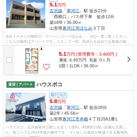
5.1
万円
左沢線
「
寒河江
」駅 徒歩23分
「西根口」バス停下車 徒歩12分
築18年 / 36.00㎡
山形県
寒河江市
ほなみ
３丁目
当社イチオシの物件の「アーバンコートほなみ」。ぜひ一度ご覧ください。
こちらの物件はアパートです。スタッフ一同、気持ちを込めてお客様の物件
探しのお手伝いを致します。賃貸情報...
5.1
万
円
(管理費等：3,400円 )
6.49万円
0ヶ月
敷金
礼金
1階 / 1LDK / 36.00㎡
ハウスポコ
賃貸 | アパート
敷0
礼0
5.8
万円
左沢線
「
寒河江
」駅 徒歩28分
築2年 / 45.58㎡
山形県
寒河江市
本楯
４丁目2561番1
ハウスポコ：左沢線寒河江駅にも近くて便利。利便性の高い設備も充実し
た、高ニーズな2024年築の物件です。ゴミ出しの負担が軽減できる敷地内ご