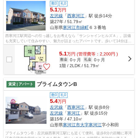
敷0
礼0
5.1
万円
左沢線
「
西寒河江
」駅 徒歩14分
築27年 / 51.79㎡
山形県
寒河江市
緑町
６３番地
西寒河江駅周辺への引っ越しをお考えなら「サンシャインヒルズＡ」。設備
も充実していて住みやすい、魅力が詰まったアパートです。歩いて14分ほど
で駅にアクセスできる、立地の良さも...
5.1
万
円
(管理費等：2,200円 )
0ヶ月
0ヶ月
敷金
礼金
1階 / 2LDK / 51.79㎡
プライムタウンB
賃貸 | アパート
敷0
礼0
5.4
万円
左沢線
「
西寒河江
」駅 徒歩8分
左沢線
「
寒河江
」駅 徒歩15分
築15年 / 47.10㎡
山形県
寒河江市
大字寒河江
字小和田
プライムタウンB：左沢線西寒河江駅にも近くて便利。徒歩8分の距離に寒河