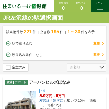
閲覧履歴
お気に入り
メニュー
0
0
JR左沢線の駅選択画面
221
195
1～30
該当物件数
件
空き数
件
件を表示
駅で絞り込む
変更
変更
絞り込み条件：
なし
空室のみ
アーバンヒルズほなみ
賃貸 | アパート
礼0
5.9
6
万円～
万円
左沢線
「
寒河江
」駅 バス10分 「西根
口」 停歩12分