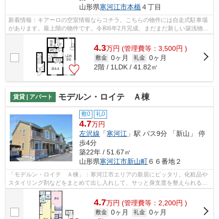
山形県
寒河江市
本楯
４丁目
新着情報：キアーロの空室情報ならコチラ。こちらの物件には自走式駐車場
があります。最上階の物件です。令和6年2月完成、まだまだ新しい築浅物
件。こだわりたい条件などがあれば、023...
4.3
万
円
(管理費等：3,500円 )
0ヶ月
0ヶ月
敷金
礼金
2階 / 1LDK / 41.82㎡
モデルン・ロイテ Ａ棟
賃貸 | アパート
敷0
礼0
4.7
万円
左沢線
「
寒河江
」駅 バス9分 「新山」 停
歩4分
築22年 / 51.67㎡
山形県
寒河江市
新山町
６６番地２
「モデルン・ロイテ Ａ棟」：寒河江市エリアの新居にピッタリ。化粧品や
スタイリング剤などをまとめて出し入れして、サッと身支度を整えられる独
立洗面台があります。TVインターフォ...
4.7
万
円
(管理費等：2,200円 )
0ヶ月
0ヶ月
敷金
礼金