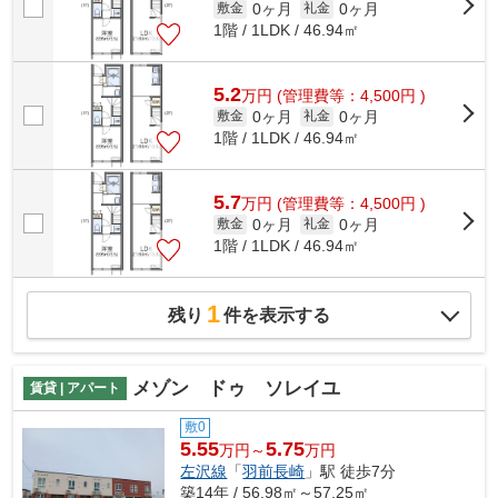
0ヶ月
0ヶ月
敷金
礼金
1階 / 1LDK / 46.94㎡
5.2
万
円
(管理費等：4,500円 )
0ヶ月
0ヶ月
敷金
礼金
1階 / 1LDK / 46.94㎡
5.7
万
円
(管理費等：4,500円 )
0ヶ月
0ヶ月
敷金
礼金
1階 / 1LDK / 46.94㎡
1
残り
件を表示する
メゾン ドゥ ソレイユ
賃貸 | アパート
敷0
5.55
5.75
万円～
万円
左沢線
「
羽前長崎
」駅 徒歩7分
築14年 / 56.98㎡～57.25㎡