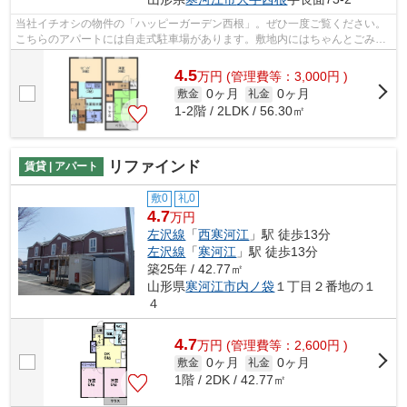
当社イチオシの物件の「ハッピーガーデン西根」。ぜひ一度ご覧ください。
こちらのアパートには自走式駐車場があります。敷地内にはちゃんとごみ置
き場もあります。こちらの物件はアパ...
4.5
万
円
(管理費等：3,000円 )
0ヶ月
0ヶ月
敷金
礼金
1-2階 / 2LDK / 56.30㎡
リファインド
賃貸 | アパート
敷0
礼0
4.7
万円
左沢線
「
西寒河江
」駅 徒歩13分
左沢線
「
寒河江
」駅 徒歩13分
築25年 / 42.77㎡
山形県
寒河江市
内ノ袋
１丁目２番地の１
４
4.7
万
円
(管理費等：2,600円 )
0ヶ月
0ヶ月
敷金
礼金
1階 / 2DK / 42.77㎡