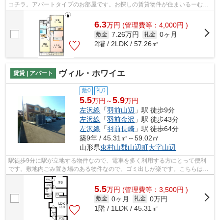
コチラ。アパートタイプのお部屋です。お探しの賃貸物件が住まいるーむ情
報館で取り扱っている物件から見つかる...
6.3
万
円
(管理費等：4,000円 )
7.26万円
0ヶ月
敷金
礼金
2階 / 2LDK / 57.26㎡
ヴィル・ホワイエ
賃貸 | アパート
敷0
礼0
5.5
5.9
万円～
万円
左沢線
「
羽前山辺
」駅 徒歩9分
左沢線
「
羽前金沢
」駅 徒歩43分
左沢線
「
羽前長崎
」駅 徒歩64分
築9年 / 45.31㎡～59.02㎡
山形県
東村山郡山辺町
大字山辺
駅徒歩9分に駅が立地する物件なので、電車を多く利用する方にとって便利
です。敷地内ごみ置き場のある物件なので、ゴミ出しが楽です。こちらは自
走式駐車場付きの物件です。清潔感のあ...
5.5
万
円
(管理費等：3,500円 )
0ヶ月
0万円
敷金
礼金
1階 / 1LDK / 45.31㎡