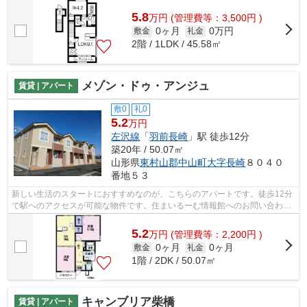
み置き場付き物件です。こちらの物件は...
5.8
万
円
(管理費等：3,500円 )
0ヶ月
0万円
敷金
礼金
2階 / 1LDK / 45.58㎡
メゾン・ドゥ・アンジュ
賃貸 | アパート
敷0
礼0
5.2
万円
左沢線
「
羽前長崎
」駅 徒歩12分
築20年 / 50.07㎡
山形県
東村山郡中山町
大字長崎
８０４０
番地５３
新しい生活のスタートにおすすめなのが、こちらのアパートです。徒歩12分
で駅へのアクセスが可能な物件です。住まいるーむ情報館へのお問い合わせ
は0237-86-6396へご連絡お願いします...
5.2
万
円
(管理費等：2,200円 )
0ヶ月
0ヶ月
敷金
礼金
1階 / 2DK / 50.07㎡
キャンブリア柴橋
賃貸 | アパート