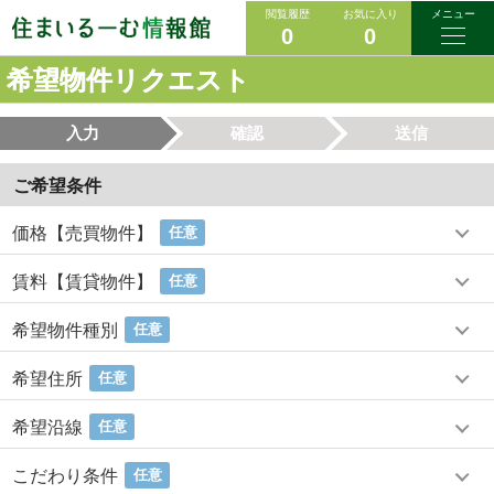
閲覧履歴
お気に入り
メニュー
0
0
希望物件リクエスト
入力
確認
送信
ご希望条件
価格【売買物件】
任意
賃料【賃貸物件】
任意
希望物件種別
任意
希望住所
任意
希望沿線
任意
こだわり条件
任意