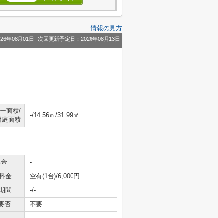
情報の見方
26年08月01日
次回更新予定日：2026年08月13日
ー面積/
-/14.56㎡/31.99㎡
用庭面積
基金
-
料金
空有(1台)/6,000円
期間
-/-
要否
不要