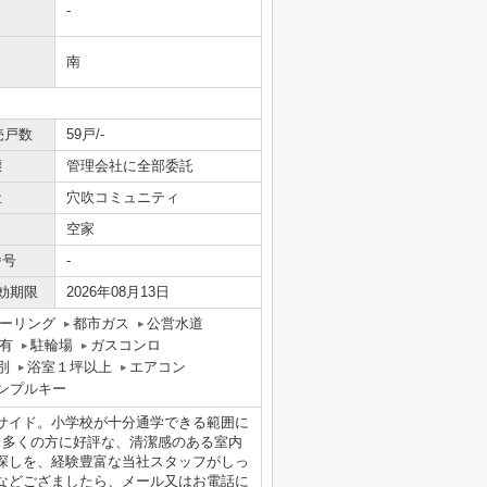
-
南
売戸数
59戸/-
態
管理会社に全部委託
社
穴吹コミュニティ
空家
番号
-
効期限
2026年08月13日
ーリング
都市ガス
公営水道
有
駐輪場
ガスコンロ
別
浴室１坪以上
エアコン
ンプルキー
サイド。小学校が十分通学できる範囲に
。多くの方に好評な、清潔感のある室内
探しを、経験豊富な当社スタッフがしっ
などござましたら、メール又はお電話に