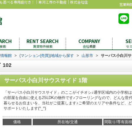
とも遊べる専用庭付き！｜寒河江市の不動産｜株式会社住
営業時間：
EARCH
RENT SEARCH
COMPANY
SE
検索
賃貸物件検索
会社概要
セ
む情報館
>
(マンション(売買))地域から探す
>
山形市
>
サーパス小白川サ
102
サーパス小白川サウスサイド 1階
「サーパス小白川サウスサイド」のここがイチオシ♪通学区域内の小学校は
の部屋を自由に使える2SLDKの物件です♪フローリングなので、どんな世
暮らせるお住まいを、当社がご提案します♪ご希望のエリアや条件など、ど
サポートいたします(^_^)
価格
所在地/交通
間取り/専有面