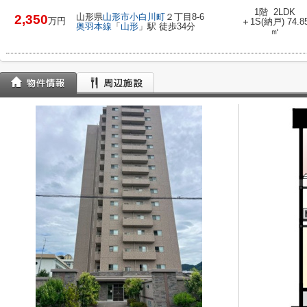
1階 2LDK
山形県
山形市
小白川町
２丁目8-6
2,350
万円
＋1S(納戸) 74.8
奥羽本線
「
山形
」駅 徒歩34分
㎡