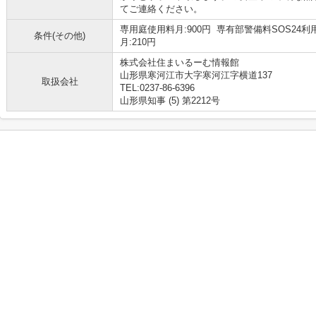
てご連絡ください。
専用庭使用料月:900円 専有部警備料SOS24利
条件(その他)
月:210円
株式会社住まいるーむ情報館
山形県寒河江市大字寒河江字横道137
取扱会社
TEL:0237-86-6396
山形県知事 (5) 第2212号