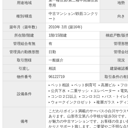
第一種住居/第二種中高層住居
用途地域
地勢
専用
中古マンション/鉄筋コンクリ
種別/構造
向き
ート
築年月（築年数）
2010年 3月 (築16年)
所在階/階建
1階/15階建
棟総戸数/販
管理組合有無
有
管理形
管理員の勤務形態
日勤
管理会
取引態様
一般媒介
現況
引渡し
相談
建築確認
物件番号
96122719
取引条件の有
ペット相談
ペット飼育可
高層ビル
フロ
公共下水
二重サッシ
エレベーター
電気
設備条件
コンロ２口以上
コンロ３口
バス・トイレ
ウォークインクロゼット
複層ガラス
ディ
こだわりポイント満載のサーパス小白川サウス
あります。山形市立第八小学校が徒歩3分です
備考
が魅力の中古マンションです。お客様の住まい
かりとサポート致します。ご要望やご不明な点