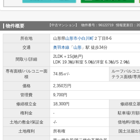
【中古マンション】
物件番号：96122719
情報更新日：20
物件概要
所在地
山形県
山形市
小白川町
２丁目8-6
交通
奥羽本線
「
山形
」駅 徒歩34分
2LDK＋1S(納戸)
間取り/詳細
LDK 19.3帖
/
和室 5.0帖
/
洋室 6.3帖
/
S 2.9帖
専有面積/バルコニー面
ルーフバルコニ
74.85㎡/-
積
テラス面積/専
価格
2,350万円
管理費
9,700円
修繕積立金
18,300円
修繕積立
権利金
-
駐車場/月額
土地の敷金/保証金
-/-
借地料/借地
土地権利
所有権
国土法届出