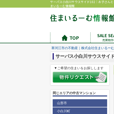
サーパス小白川サウスサイド102｜お子さん
まいるーむ情報館
SALE S
TOP
売買物件
寒河江市の不動産｜株式会社住まいるー
サーパス小白川サウスサイド 
▼ご希望の住まいをお探しします
同じエリアの中古マンション
山形市
小白川町