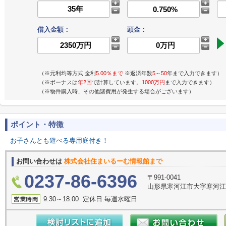
借入金額：
頭金：
（※元利均等方式 金利
5.00％まで
※返済年数
5～50
年まで入力できます）
（※ボーナスは
年2回
で計算しています。
1000万円
まで入力できます）
（※物件購入時、その他諸費用が発生する場合がございます）
ポイント・特徴
お子さんとも遊べる専用庭付き！
お問い合わせは
株式会社住まいるーむ情報館まで
0237-86-6396
〒991-0041
山形県寒河江市大字寒河江
9:30～18:00 定休日:毎週水曜日