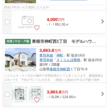
国道13号沿いの工場跡になります♪
4,000
万
円
- / - / 851.91㎡
東根市神町西1丁目 モデルハウスNo14
売買 | 中古一戸建
3,863.8
万円
奥羽本線
「
神町
」駅 徒歩16分
奥羽本線
「
さくらんぼ東根
」駅 徒歩25分
築3年 / 2階建
山形県
東根市
神町西
１丁目75-9
システムキッチン付きの物件で作業効率がとても良くなります。建物面積は
124㎡です。子供が汚しても大丈夫、ご家族にお勧めの中古の戸建て物件で
新しい暮らしを。IHキッチン付きの物件...
3,863.8
万
円
- / 3LDK / 124.00㎡