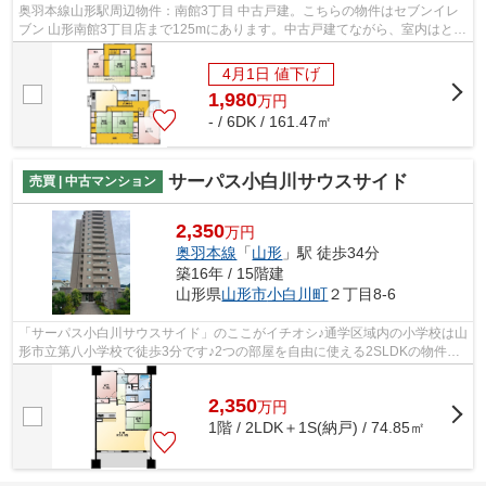
奥羽本線山形駅周辺物件：南館3丁目 中古戸建。こちらの物件はセブンイレ
ブン 山形南館3丁目店まで125mにあります。中古戸建てながら、室内はとて
もきれいです。山形市でマイホームを...
4月1日 値下げ
1,980
万
円
- / 6DK / 161.47㎡
サーパス小白川サウスサイド
売買 | 中古マンション
2,350
万円
奥羽本線
「
山形
」駅 徒歩34分
築16年 / 15階建
山形県
山形市
小白川町
２丁目8-6
「サーパス小白川サウスサイド」のここがイチオシ♪通学区域内の小学校は山
形市立第八小学校で徒歩3分です♪2つの部屋を自由に使える2SLDKの物件で
す♪フローリングなので、どんな世代の...
2,350
万
円
1階 / 2LDK＋1S(納戸) / 74.85㎡