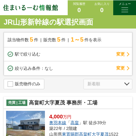
閲覧履歴
お気に入り
メニュー
0
0
JR山形新幹線の駅選択画面
5
5
1～5
該当物件数
件
販売数
件
件を表示
駅で絞り込む
変更
変更
絞り込み条件：
なし
販売物件のみ
高畠町大字夏茂 事務所・工場
売買 | 工場
4,000
万円
奥羽本線
「
高畠
」駅 徒歩39分
築22年 / 2階建
山形県
東置賜郡高畠町
大字夏茂
1522