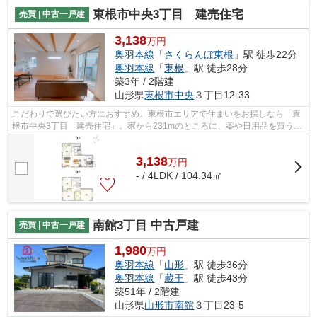
東根市中央3丁目 建売住宅
売買 | 中古一戸建
3,138
万円
奥羽本線
「
さくらんぼ東根
」駅 徒歩22分
奥羽本線
「
東根
」駅 徒歩28分
築3年 / 2階建
山形県
東根市
中央
３丁目12-33
こだわりで選びたい方におすすめ。東根市エリアで住まいをお探しなら「東
根市中央3丁目 建売住宅」。家から231mのところに、薬や日用品を買うの
に便利なしあわせ調剤薬局があります。...
3,138
万
円
- / 4LDK / 104.34㎡
南館3丁目 中古戸建
売買 | 中古一戸建
1,980
万円
奥羽本線
「
山形
」駅 徒歩36分
奥羽本線
「
蔵王
」駅 徒歩43分
築51年 / 2階建
山形県
山形市
南館
３丁目23-5