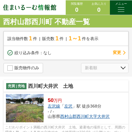
閲覧履歴
お気に入り
メニュー
0
0
西村山郡西川町 不動産一覧
1
1
1～1
該当物件数
件
販売数
件
件を表示
変更
絞り込み条件：
なし
販売物件のみ
西川町大井沢 土地
売買 | 売地
50
万円
左沢線
「
左沢
」駅 徒歩368分
- / -
山形県
西村山郡西川町
大字大井沢
こだわりポイント満載の西川町大井沢 土地。避暑地の場所として、周囲の