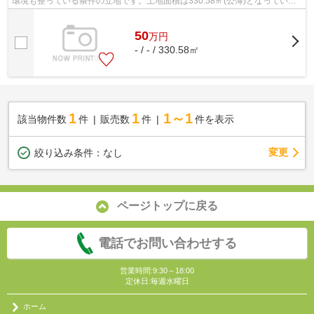
環境も整っている条件の立地です。土地面積は330.58㎡(公簿)となっていま
す。この土地の価格は50万円です。住...
50
万
円
- / - / 330.58㎡
1
1
1～1
該当物件数
件
販売数
件
件を表示
変更
絞り込み条件：
なし
ページトップに戻る
電話でお問い合わせする
営業時間:9:30～18:00
定休日:毎週水曜日
ホーム