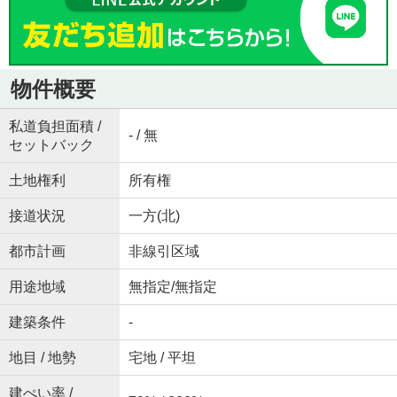
物件概要
私道負担面積 /
- / 無
セットバック
土地権利
所有権
接道状況
一方(北)
都市計画
非線引区域
用途地域
無指定/無指定
建築条件
-
地目 / 地勢
宅地 / 平坦
建ぺい率 /