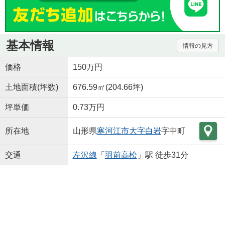
基本情報
情報の見方
価格
150万円
土地面積(坪数)
676.59㎡(204.66坪)
坪単価
0.73万円
所在地
山形県
寒河江市
大字白岩
字中町
交通
左沢線
「
羽前高松
」駅 徒歩31分