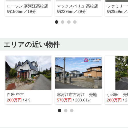
ローソン 寒河江高松店
マックスバリュ 高松店
約1505m／19分
約2295m／29分
約2959m／
エリアの近い物件
白岩 中古
寒河江市古河江 売地
小和田 売
200
万
円
/ 4K
570
万
円
/ 203.61㎡
280
万
円
/ 