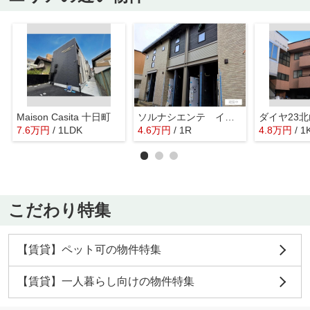
Maison Casita 十日町
ソルナシエンテ イースト
ダイヤ23北
7.6
万
円
/ 1LDK
4.6
万
円
/ 1R
4.8
万
円
/ 1
こだわり特集
【賃貸】ペット可の物件特集
【賃貸】一人暮らし向けの物件特集