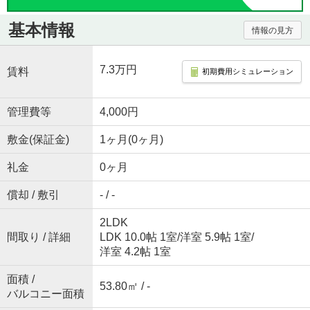
基本情報
情報の見方
7.3万円
賃料
初期費用シミュレーション
管理費等
4,000円
敷金(保証金)
1ヶ月(0ヶ月)
礼金
0ヶ月
償却 / 敷引
- / -
2LDK
間取り / 詳細
LDK 10.0帖 1室
/
洋室 5.9帖 1室
/
洋室 4.2帖 1室
面積 /
53.80㎡ / -
バルコニー面積