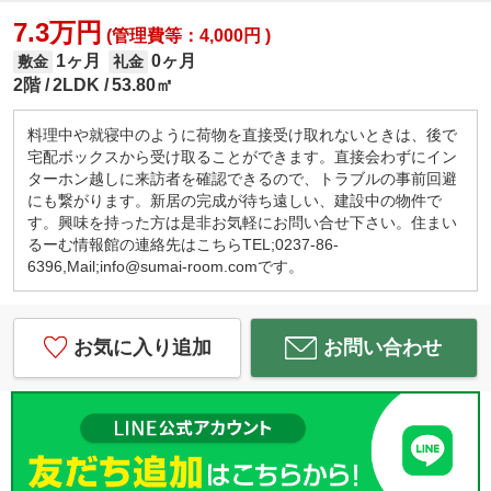
7.3万円
(管理費等：4,000円 )
1ヶ月
0ヶ月
敷金
礼金
2階
2LDK
53.80㎡
料理中や就寝中のように荷物を直接受け取れないときは、後で
宅配ボックスから受け取ることができます。直接会わずにイン
ターホン越しに来訪者を確認できるので、トラブルの事前回避
にも繋がります。新居の完成が待ち遠しい、建設中の物件で
す。興味を持った方は是非お気軽にお問い合せ下さい。住まい
るーむ情報館の連絡先はこちらTEL;0237-86-
6396,Mail;info@sumai-room.comです。
お気に入り追加
お問い合わせ