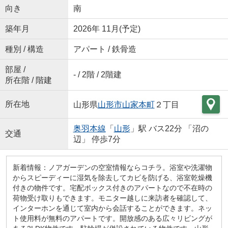
向き
南
築年月
2026年 11月(予定)
種別 / 構造
アパート / 鉄骨造
部屋 /
- / 2階 / 2階建
所在階 / 階建
所在地
山形県
山形市
山家本町
２丁目
奥羽本線
「
山形
」駅 バス22分 「沼の
交通
辺」 停歩7分
新着情報：ノアガーデンの空室情報ならコチラ。浴室や洗濯物
からスピーディーに湿気を除去してカビを防げる、浴室乾燥機
付きの物件です。宅配ボックス付きのアパートなので不在時の
荷物受け取りもできます。モニター越しに来訪者を確認して、
インターホンを通じて室内から会話することができます。ネッ
ト使用料が無料のアパートです。開放感のある広々リビングが