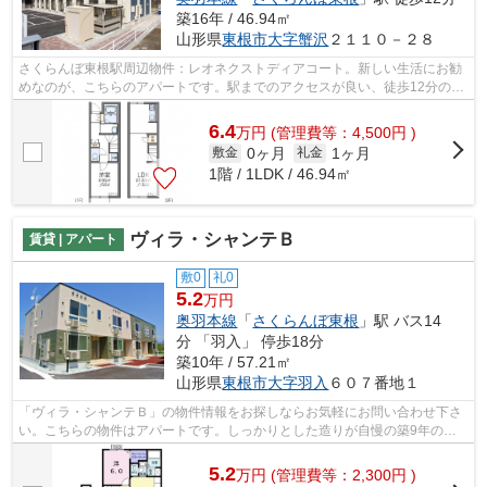
築16年 / 46.94㎡
山形県
東根市
大字蟹沢
２１１０－２８
さくらんぼ東根駅周辺物件：レオネクストディアコート。新しい生活にお勧
めなのが、こちらのアパートです。駅までのアクセスが良い、徒歩12分のと
ころに位置する物件です。物件をお探...
6.4
万
円
(管理費等：4,500円 )
0ヶ月
1ヶ月
敷金
礼金
1階 / 1LDK / 46.94㎡
ヴィラ・シャンテＢ
賃貸 | アパート
敷0
礼0
5.2
万円
奥羽本線
「
さくらんぼ東根
」駅 バス14
分 「羽入」 停歩18分
築10年 / 57.21㎡
山形県
東根市
大字羽入
６０７番地１
「ヴィラ・シャンテＢ」の物件情報をお探しならお気軽にお問い合わせ下さ
い。こちらの物件はアパートです。しっかりとした造りが自慢の築9年の物
件。東根市エリアで住まいを見つけるな...
5.2
万
円
(管理費等：2,300円 )