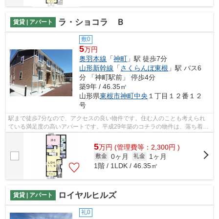
ラ・ショコラ Ｂ
賃貸 | アパート
敷0
5
万円
奥羽本線
「
神町
」駅 徒歩7分
山形新幹線
「
さくらんぼ東根
」駅 バス6
分 「神町駅前」 停歩4分
築9年 / 46.35㎡
山形県
東根市
神町中央
１丁目１２番１２
号
駅まで徒歩7分なので、アクセスの良い物件です。住む人のことも考えられ
ている満足度の高いアパートです。平成29年築のコチラの物件は、落ち着き
のある室内が魅力的です。東根市にある...
5
万
円
(管理費等：2,300円 )
0ヶ月
1ヶ月
敷金
礼金
1階 / 1LDK / 46.35㎡
ロイヤルヒルズ
賃貸 | アパート
礼0