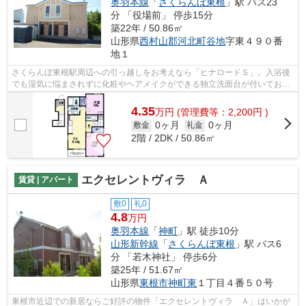
奥羽本線
「
さくらんぼ東根
」駅 バス23
分 「役場前」 停歩15分
築22年 / 50.86㎡
山形県
西村山郡河北町
谷地
字東４９０番
地１
さくらんぼ東根駅周辺への引っ越しをお考えなら「ヒナロードＳ」。入浴後
でも湿気に悩まされずに化粧やヘアメイクができる独立洗面台が付いており
ます。新しい生活のスタートにおすす...
4.35
万
円
(管理費等：2,200円 )
0ヶ月
0ヶ月
敷金
礼金
2階 / 2DK / 50.86㎡
エクセレントヴィラ Ａ
賃貸 | アパート
敷0
礼0
4.8
万円
奥羽本線
「
神町
」駅 徒歩10分
山形新幹線
「
さくらんぼ東根
」駅 バス6
分 「若木神社」 停歩6分
築25年 / 51.67㎡
山形県
東根市
神町東
１丁目４番５０号
東根市近辺での新居ならご好評の物件「エクセレントヴィラ Ａ」はいかが