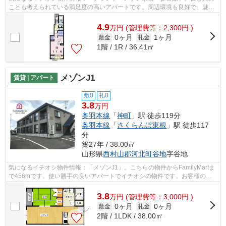
ことも考えられている満足度の高いアパートです。周辺環境も良好で、魅力
的な住環境のある、令和5年築の物件で...
4.9
万
円
(管理費等：2,300円 )
0ヶ月
1ヶ月
敷金
礼金
1階 / 1R / 36.41㎡
メゾンJ1
賃貸 | アパート
敷0
礼0
3.8
万円
奥羽本線
「
神町
」駅 徒歩119分
奥羽本線
「
さくらんぼ東根
」駅 徒歩117
分
築27年 / 38.00㎡
山形県
西村山郡河北町
谷地
字谷地
気になるイチオシ物件情報：「メゾンJ1」。こちらの物件からFamilyMartま
で456mです。使い勝手の良いアパートでイチオシの物件です。お客様の希
望する条件に合った物件が奥羽本線神町...
3.8
万
円
(管理費等：3,000円 )
0ヶ月
0ヶ月
敷金
礼金
2階 / 1LDK / 38.00㎡