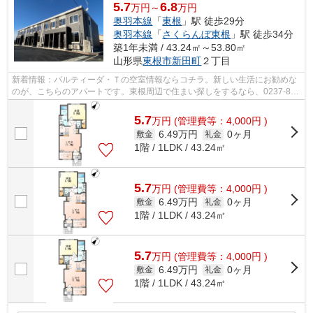
5.7
6.8
万円～
万円
奥羽本線
「
東根
」駅 徒歩29分
奥羽本線
「
さくらんぼ東根
」駅 徒歩34分
築1年未満 / 43.24㎡～53.80㎡
山形県
東根市
新田町
２丁目
新着情報：パルティーダ・Ｔの空室情報ならコチラ。新しい生活にお勧めな
のが、こちらのアパートです。東根周辺で住まい探しをするなら、0237-86-
6396より住まいるーむ情報館にご連絡...
5.7
万
円
(管理費等：4,000円 )
6.49万円
0ヶ月
敷金
礼金
1階 / 1LDK / 43.24㎡
5.7
万
円
(管理費等：4,000円 )
6.49万円
0ヶ月
敷金
礼金
1階 / 1LDK / 43.24㎡
5.7
万
円
(管理費等：4,000円 )
6.49万円
0ヶ月
敷金
礼金
1階 / 1LDK / 43.24㎡