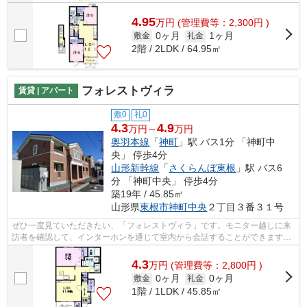
4.95
万
円
(管理費等：2,300円 )
0ヶ月
1ヶ月
敷金
礼金
2階 / 2LDK / 64.95㎡
フォレストヴィラ
賃貸 | アパート
敷0
礼0
4.3
4.9
万円～
万円
奥羽本線
「
神町
」駅 バス1分 「神町中
央」 停歩4分
山形新幹線
「
さくらんぼ東根
」駅 バス6
分 「神町中央」 停歩4分
築19年 / 45.85㎡
山形県
東根市
神町中央
２丁目３番３１号
ぜひ一度見ていただきたい、「フォレストヴィラ」です。モニター越しに来
訪者を確認して、インターホンを通じて室内から会話することができます。
身支度に必要となる様々なアイテムを...
4.3
万
円
(管理費等：2,800円 )
0ヶ月
0ヶ月
敷金
礼金
1階 / 1LDK / 45.85㎡