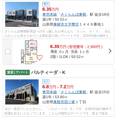
敷0
6.35
万円
奥羽本線
「
さくらんぼ東根
」駅 徒歩18分
築1年 / 50.52㎡
山形県
東根市
大字蟹沢
１４４９番地１
さくらんぼ東根駅周辺への引っ越しをお考えなら「さくら Ⅴ・Ⅱ」。住む
人のことも考えられている満足度の高いアパートです。2025年築の物件とな
っており、きれいな室内が魅力となって...
6.35
万
円
(管理費等：2,900円 )
0ヶ月
1ヶ月
敷金
礼金
2階 / 1LDK / 50.52㎡
パルティーダ・K
賃貸 | アパート
礼0
6.8
7.2
万円～
万円
奥羽本線
「
さくらんぼ東根
」駅 徒歩15分
築1年 / 53.80㎡
山形県
東根市
四ツ家
１丁目
ぜひ一度見ていただきたい、「パルティーダ・K」です。令和6年築の物件で
快適な住まいとなっています。こちらの物件はアパートです。駅まで徒歩15