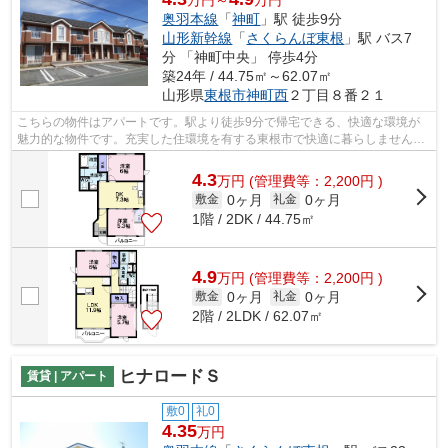
万円～
万円
奥羽本線
「
神町
」駅 徒歩9分
山形新幹線
「
さくらんぼ東根
」駅 バス7
分 「神町中央」 停歩4分
築24年 / 44.75㎡～62.07㎡
山形県
東根市
神町西
２丁目８番２１
こちらの物件はアパートです。駅より徒歩9分で帰宅できる、快適な環境が
魅力的な物件です。充実した住環境を有する東根市で快適に暮らしません
か？当社オススメの賃貸物件が豊富にあり...
4.3
万
円
(管理費等：2,200円 )
0ヶ月
0ヶ月
敷金
礼金
1階 / 2DK / 44.75㎡
4.9
万
円
(管理費等：2,200円 )
0ヶ月
0ヶ月
敷金
礼金
2階 / 2LDK / 62.07㎡
ヒナロードＳ
賃貸 | アパート
敷0
礼0
4.35
万円