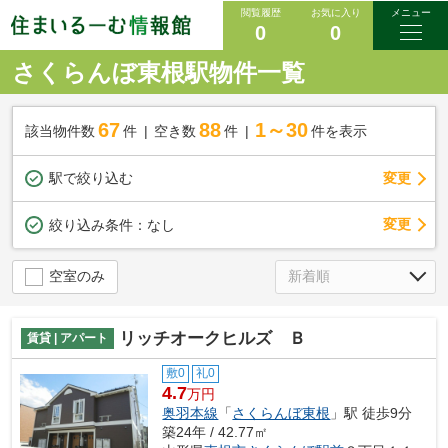
閲覧履歴
お気に入り
メニュー
0
0
さくらんぼ東根駅物件一覧
67
88
1～30
該当物件数
件
空き数
件
件を表示
駅で絞り込む
変更
変更
絞り込み条件：
なし
空室のみ
リッチオークヒルズ Ｂ
賃貸 | アパート
敷0
礼0
4.7
万円
奥羽本線
「
さくらんぼ東根
」駅 徒歩9分
築24年 / 42.77㎡