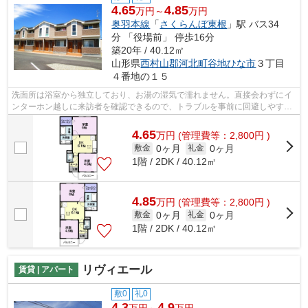
4.65
4.85
万円～
万円
奥羽本線
「
さくらんぼ東根
」駅 バス34
分 「役場前」 停歩16分
築20年 / 40.12㎡
山形県
西村山郡河北町
谷地ひな市
３丁目
４番地の１５
洗面所は浴室から独立しており、お湯の湿気で濡れません。直接会わずにイ
ンターホン越しに来訪者を確認できるので、トラブルを事前に回避しやすく
なります。収納はウォークインクロゼ...
4.65
万
円
(管理費等：2,800円 )
0ヶ月
0ヶ月
敷金
礼金
1階 / 2DK / 40.12㎡
4.85
万
円
(管理費等：2,800円 )
0ヶ月
0ヶ月
敷金
礼金
1階 / 2DK / 40.12㎡
リヴィエール
賃貸 | アパート
敷0
礼0
4.3
4.9