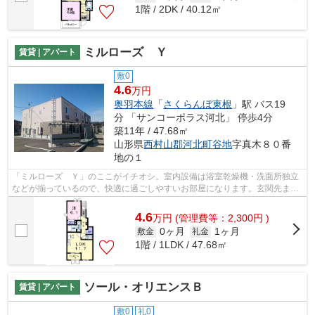
1階 / 2DK / 40.12㎡
ミルローズ Ｙ
賃貸 | アパート
敷0
4.6
万円
奥羽本線
「
さくらんぼ東根
」駅 バス19
分 「サンコーポラス河北」 停歩4分
築11年 / 47.68㎡
山形県
西村山郡河北町
谷地
字真木８０番
地の１
「ミルローズ Ｙ」のここがイチオシ。室内設備は浴室乾燥機・洗面所独立
などが揃っているので、快適に過ごしやすいお部屋になります。玄関先まで
覗き穴を覗きに行かなくてもインター...
4.6
万
円
(管理費等：2,300円 )
0ヶ月
1ヶ月
敷金
礼金
1階 / 1LDK / 47.68㎡
ソール・オリエンスＢ
賃貸 | アパート
敷0
礼0