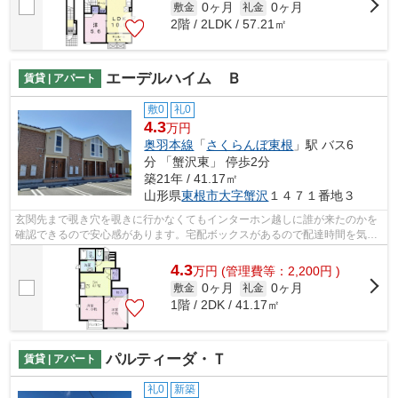
0ヶ月
0ヶ月
敷金
礼金
2階 / 2LDK / 57.21㎡
エーデルハイム Ｂ
賃貸 | アパート
敷0
礼0
4.3
万円
奥羽本線
「
さくらんぼ東根
」駅 バス6
分 「蟹沢東」 停歩2分
築21年 / 41.17㎡
山形県
東根市
大字蟹沢
１４７１番地３
玄関先まで覗き穴を覗きに行かなくてもインターホン越しに誰が来たのかを
確認できるので安心感があります。宅配ボックスがあるので配達時間を気に
する必要がないのでわざわざ荷物の受...
4.3
万
円
(管理費等：2,200円 )
0ヶ月
0ヶ月
敷金
礼金
1階 / 2DK / 41.17㎡
パルティーダ・Ｔ
賃貸 | アパート
礼0
新築