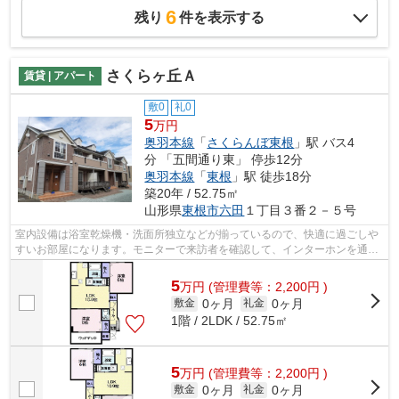
6
残り
件を表示する
さくらヶ丘Ａ
賃貸 | アパート
敷0
礼0
5
万円
奥羽本線
「
さくらんぼ東根
」駅 バス4
分 「五間通り東」 停歩12分
奥羽本線
「
東根
」駅 徒歩18分
築20年 / 52.75㎡
山形県
東根市
六田
１丁目３番２－５号
室内設備は浴室乾燥機・洗面所独立などが揃っているので、快適に過ごしや
すいお部屋になります。モニターで来訪者を確認して、インターホンを通じ
て室内から会話することができます。...
5
万
円
(管理費等：2,200円 )
0ヶ月
0ヶ月
敷金
礼金
1階 / 2LDK / 52.75㎡
5
万
円
(管理費等：2,200円 )
0ヶ月
0ヶ月
敷金
礼金