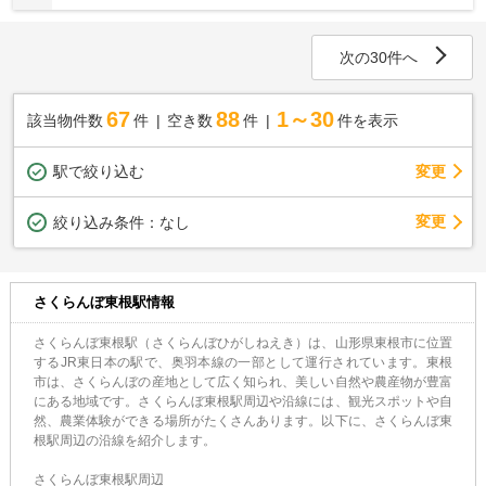
次の30件へ
67
88
1～30
該当物件数
件
空き数
件
件を表示
駅で絞り込む
変更
変更
絞り込み条件：
なし
さくらんぼ東根駅情報
さくらんぼ東根駅（さくらんぼひがしねえき）は、山形県東根市に位置
するJR東日本の駅で、奥羽本線の一部として運行されています。東根
市は、さくらんぼの産地として広く知られ、美しい自然や農産物が豊富
にある地域です。さくらんぼ東根駅周辺や沿線には、観光スポットや自
然、農業体験ができる場所がたくさんあります。以下に、さくらんぼ東
根駅周辺の沿線を紹介します。
さくらんぼ東根駅周辺