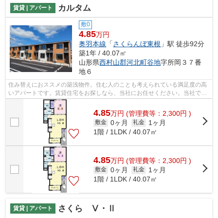
カルタム
賃貸 | アパート
敷0
4.85
万円
奥羽本線
「
さくらんぼ東根
」駅 徒歩92分
築1年 / 40.07㎡
山形県
西村山郡河北町
谷地
字所岡３７番
地６
住み替えにおススメの築浅物件。住む人のことも考えられている満足度の高
いアパートです。賃貸住宅をお探しなら、当社にお任せください。当社でな
ら、お好みのエリアから物件情報をご...
4.85
万
円
(管理費等：2,300円 )
0ヶ月
1ヶ月
敷金
礼金
1階 / 1LDK / 40.07㎡
4.85
万
円
(管理費等：2,300円 )
0ヶ月
1ヶ月
敷金
礼金
1階 / 1LDK / 40.07㎡
さくら Ⅴ・Ⅱ
賃貸 | アパート