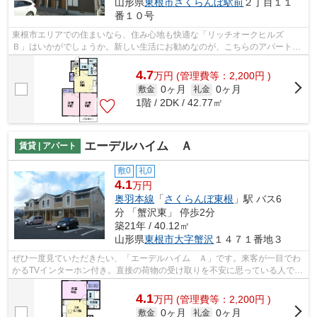
山形県
東根市
さくらんぼ駅前
２丁目１１
番１０号
東根市エリアでの住まいなら、住み心地も快適な「リッチオークヒルズ
Ｂ」はいかがでしょうか。新しい生活にお勧めなのが、こちらのアパートで
す。根強いニーズを誇る駅近の物件とな...
4.7
万
円
(管理費等：2,200円 )
0ヶ月
0ヶ月
敷金
礼金
1階 / 2DK / 42.77㎡
エーデルハイム Ａ
賃貸 | アパート
敷0
礼0
4.1
万円
奥羽本線
「
さくらんぼ東根
」駅 バス6
分 「蟹沢東」 停歩2分
築21年 / 40.12㎡
山形県
東根市
大字蟹沢
１４７１番地３
ぜひ一度見ていただきたい、「エーデルハイム Ａ」です。来客が一目でわ
かるTVインターホン付き。直接の荷物の受け取りを不安に思っている人でも
宅配ボックスがあれば接触せずに荷物...
4.1
万
円
(管理費等：2,200円 )
0ヶ月
0ヶ月
敷金
礼金