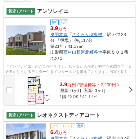
アンソレイエ
賃貸 | アパート
敷0
礼0
3.9
万円
奥羽本線
「
さくらんぼ東根
」駅 バス28
分 「役場」 停歩17分
築21年 / 41.17㎡
山形県
西村山郡河北町
谷地
字東５０３番
地の１
「アンソレイエ」のここがイチオシ。知らない人が来た時でも玄関を開ける
必要がなくなるモニター付きインターホンを備えております。浴室と切り離
されているので湿気に悩まされること...
3.9
万
円
(管理費等：2,200円 )
0ヶ月
0ヶ月
敷金
礼金
1階 / 2DK / 41.17㎡
レオネクストディアコート
賃貸 | アパート
フリーレント
敷0
6.4
万円
奥羽本線
「
さくらんぼ東根
」駅 徒歩12分