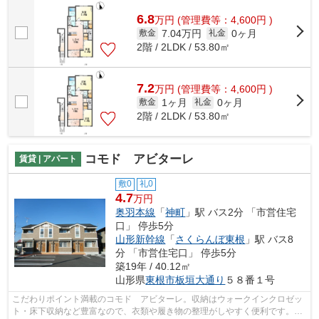
分でアクセス可能な物件です。東根市...
6.8
万
円
(管理費等：4,600円 )
7.04万円
0ヶ月
敷金
礼金
2階 / 2LDK / 53.80㎡
7.2
万
円
(管理費等：4,600円 )
1ヶ月
0ヶ月
敷金
礼金
2階 / 2LDK / 53.80㎡
コモド アビターレ
賃貸 | アパート
敷0
礼0
4.7
万円
奥羽本線
「
神町
」駅 バス2分 「市営住宅
口」 停歩5分
山形新幹線
「
さくらんぼ東根
」駅 バス8
分 「市営住宅口」 停歩5分
築19年 / 40.12㎡
山形県
東根市
板垣大通り
５８番１号
こだわりポイント満載のコモド アビターレ。収納はウォークインクロゼッ
ト・床下収納など豊富なので、衣類や履き物の整理がしやすく便利です。独