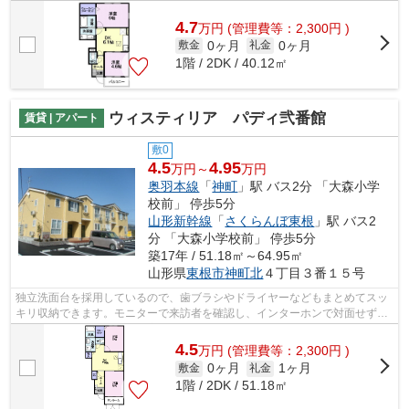
立した洗面所で、朝の身支度も快適に...
4.7
万
円
(管理費等：2,300円 )
0ヶ月
0ヶ月
敷金
礼金
1階 / 2DK / 40.12㎡
ウィスティリア パディ弐番館
賃貸 | アパート
敷0
4.5
4.95
万円～
万円
奥羽本線
「
神町
」駅 バス2分 「大森小学
校前」 停歩5分
山形新幹線
「
さくらんぼ東根
」駅 バス2
分 「大森小学校前」 停歩5分
築17年 / 51.18㎡～64.95㎡
山形県
東根市
神町北
４丁目３番１５号
独立洗面台を採用しているので、歯ブラシやドライヤーなどもまとめてスッ
キリ収納できます。モニターで来訪者を確認し、インターホンで対面せずに
会話することができます。家賃は月々4...
4.5
万
円
(管理費等：2,300円 )
0ヶ月
1ヶ月
敷金
礼金
1階 / 2DK / 51.18㎡