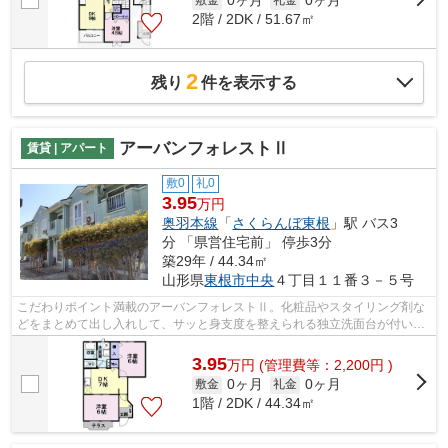
0ヶ月
0ヶ月
2階 / 2DK / 51.67㎡
2
残り
件を表示する
アーバンフォレストⅡ
賃貸 | アパート
敷0
礼0
3.95
万円
奥羽本線
「
さくらんぼ東根
」駅 バス3
分 「県営住宅前」 停歩3分
築29年 / 44.34㎡
山形県
東根市
中央
４丁目１１番３－５号
こだわりポイント満載のアーバンフォレストⅡ。化粧品やスタイリング剤な
どをまとめて出し入れして、サッと身支度を整えられる独立洗面台が付いて
おります。エアコン付きの物件で、温度...
3.95
万
円
(管理費等：2,200円 )
0ヶ月
0ヶ月
敷金
礼金
1階 / 2DK / 44.34㎡