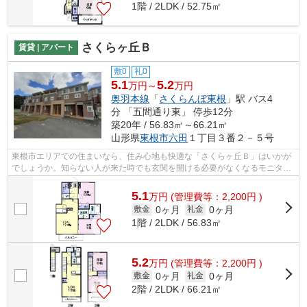
1階 / 2LDK / 52.75㎡
さくらヶ丘Ｂ
賃貸 | アパート
敷0
礼0
5.1
5.2
万円～
万円
奥羽本線
「
さくらんぼ東根
」駅 バス4
分 「五間通り東」 停歩12分
築20年 / 56.83㎡～66.21㎡
山形県
東根市
六田
１丁目３番２－５号
東根市エリアでの住まいなら、住み心地も快適な「さくらヶ丘Ｂ」はいかが
でしょうか。知らない人が来た時でも玄関を開ける必要がなくなるモニター
付きインターホンを備えております。...
5.1
万
円
(管理費等：2,200円 )
0ヶ月
0ヶ月
敷金
礼金
1階 / 2LDK / 56.83㎡
5.2
万
円
(管理費等：2,200円 )
0ヶ月
0ヶ月
敷金
礼金
2階 / 2LDK / 66.21㎡