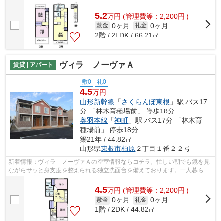
5.2
万
円
(管理費等：2,200円 )
0ヶ月
0ヶ月
敷金
礼金
2階 / 2LDK / 66.21㎡
ヴィラ ノーヴァＡ
賃貸 | アパート
敷0
礼0
4.5
万円
山形新幹線
「
さくらんぼ東根
」駅 バス17
分 「林木育種場前」 停歩18分
奥羽本線
「
神町
」駅 バス17分 「林木育
種場前」 停歩18分
築21年 / 44.82㎡
山形県
東根市
柏原
２丁目１番２２号
新着情報：ヴィラ ノーヴァＡの空室情報ならコチラ。忙しい朝でも鏡を見
ながらサッと身支度を整えられる独立洗面台を備えております。一人暮らし
の方も安心の、TVインターホン付き物...
4.5
万
円
(管理費等：2,200円 )
0ヶ月
0ヶ月
敷金
礼金
1階 / 2DK / 44.82㎡