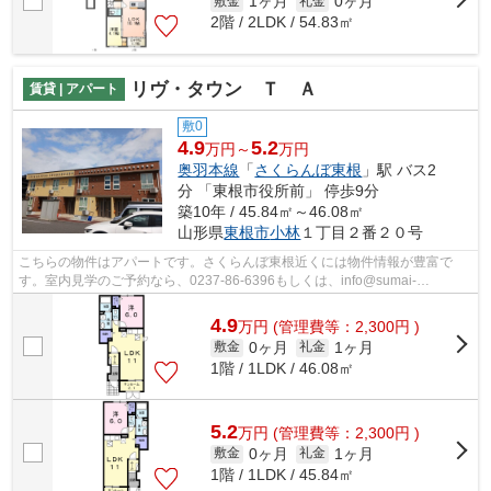
1ヶ月
0ヶ月
敷金
礼金
2階 / 2LDK / 54.83㎡
リヴ・タウン Ｔ Ａ
賃貸 | アパート
敷0
4.9
5.2
万円～
万円
奥羽本線
「
さくらんぼ東根
」駅 バス2
分 「東根市役所前」 停歩9分
築10年 / 45.84㎡～46.08㎡
山形県
東根市
小林
１丁目２番２０号
こちらの物件はアパートです。さくらんぼ東根近くには物件情報が豊富で
す。室内見学のご予約なら、0237-86-6396もしくは、info@sumai-
room.comまでご連絡ください。
4.9
万
円
(管理費等：2,300円 )
0ヶ月
1ヶ月
敷金
礼金
1階 / 1LDK / 46.08㎡
5.2
万
円
(管理費等：2,300円 )
0ヶ月
1ヶ月
敷金
礼金
1階 / 1LDK / 45.84㎡