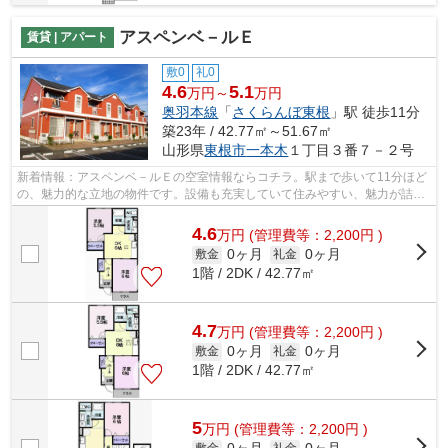
アスペンベ－ルＥ
賃貸 | アパート
敷0
礼0
4.6
5.1
万円～
万円
奥羽本線
「
さくらんぼ東根
」駅 徒歩11分
築23年 / 42.77㎡～51.67㎡
山形県
東根市
一本木
１丁目３番７－２号
新着情報：アスペンベ－ルＥの空室情報ならコチラ。駅まで歩いて11分ほど
の、魅力的な立地の物件です。設備も充実していて住みやすい、魅力が詰ま
ったアパートです。東根市で暮らすな...
4.6
万
円
(管理費等：2,200円 )
0ヶ月
0ヶ月
敷金
礼金
1階 / 2DK / 42.77㎡
4.7
万
円
(管理費等：2,200円 )
0ヶ月
0ヶ月
敷金
礼金
1階 / 2DK / 42.77㎡
5
万
円
(管理費等：2,200円 )
敷金
礼金