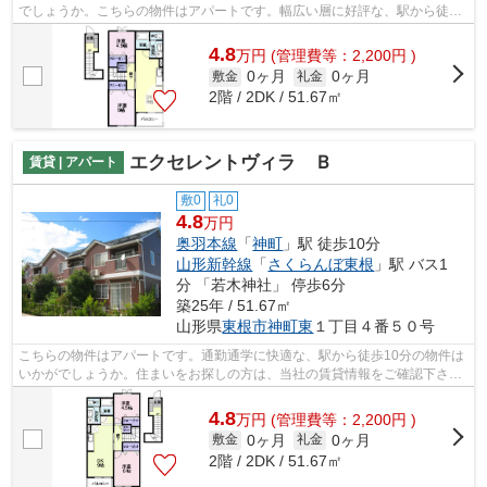
でしょうか。こちらの物件はアパートです。幅広い層に好評な、駅から徒歩
10分に立地する物件です。快適な環境...
4.8
万
円
(管理費等：2,200円 )
0ヶ月
0ヶ月
敷金
礼金
2階 / 2DK / 51.67㎡
エクセレントヴィラ Ｂ
賃貸 | アパート
敷0
礼0
4.8
万円
奥羽本線
「
神町
」駅 徒歩10分
山形新幹線
「
さくらんぼ東根
」駅 バス1
分 「若木神社」 停歩6分
築25年 / 51.67㎡
山形県
東根市
神町東
１丁目４番５０号
こちらの物件はアパートです。通勤通学に快適な、駅から徒歩10分の物件は
いかがでしょうか。住まいをお探しの方は、当社の賃貸情報をご確認下さ
い。お客様のご希望に合う物件や気にな...
4.8
万
円
(管理費等：2,200円 )
0ヶ月
0ヶ月
敷金
礼金
2階 / 2DK / 51.67㎡