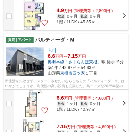
4.9
万
円
(管理費等：2,800円 )
0ヶ月
0ヶ月
敷金
礼金
1階 / 1LDK / 45.85㎡
パルティーダ・M
賃貸 | アパート
礼0
6.6
7.15
万円～
万円
奥羽本線
「
さくらんぼ東根
」駅 徒歩15分
築1年 / 42.97㎡～54.83㎡
山形県
東根市
四ツ家
１丁目
新生活を失敗せず、スタートさせたいならこちらの「パルティーダ・M」は
いかがでしょうか。利便性の高い設備も充実した、高ニーズな2025年築の物
件です。住む人のことも考えられている...
6.6
万
円
(管理費等：4,600円 )
1ヶ月
0ヶ月
敷金
礼金
1階 / 1LDK / 42.97㎡
7.15
万
円
(管理費等：4,600円 )