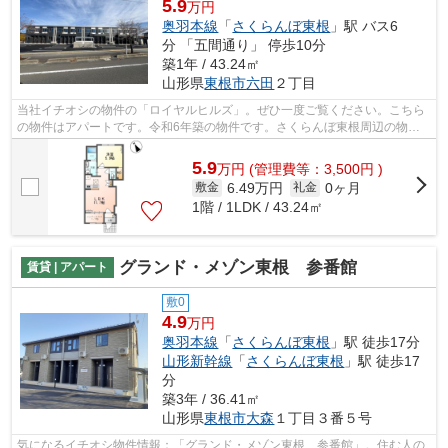
5.9
万円
奥羽本線
「
さくらんぼ東根
」駅 バス6
分 「五間通り」 停歩10分
築1年 / 43.24㎡
山形県
東根市
六田
２丁目
当社イチオシの物件の「ロイヤルヒルズ」。ぜひ一度ご覧ください。こちら
の物件はアパートです。令和6年築の物件です。さくらんぼ東根周辺の物件
も、東根市に詳しい当社に豊富にござい...
5.9
万
円
(管理費等：3,500円 )
6.49万円
0ヶ月
敷金
礼金
1階 / 1LDK / 43.24㎡
グランド・メゾン東根 参番館
賃貸 | アパート
敷0
4.9
万円
奥羽本線
「
さくらんぼ東根
」駅 徒歩17分
山形新幹線
「
さくらんぼ東根
」駅 徒歩17
分
築3年 / 36.41㎡
山形県
東根市
大森
１丁目３番５号
気になるイチオシ物件情報：「グランド・メゾン東根 参番館」。住む人の