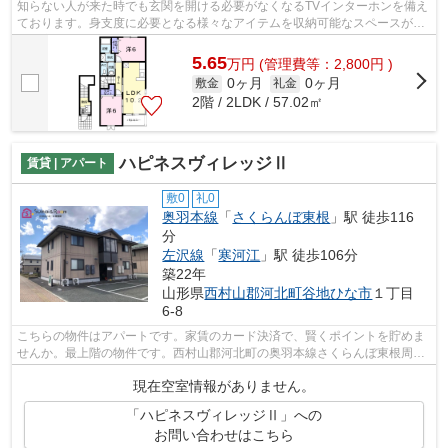
知らない人が来た時でも玄関を開ける必要がなくなるTVインターホンを備え
ております。身支度に必要となる様々なアイテムを収納可能なスペースがあ
る独立洗面台を備えております。大量...
5.65
万
円
(管理費等：2,800円 )
0ヶ月
0ヶ月
敷金
礼金
2階 / 2LDK / 57.02㎡
ハピネスヴィレッジⅡ
賃貸 | アパート
敷0
礼0
奥羽本線
「
さくらんぼ東根
」駅 徒歩116
分
左沢線
「
寒河江
」駅 徒歩106分
築22年
山形県
西村山郡河北町
谷地ひな市
１丁目
6-8
こちらの物件はアパートです。家賃のカード決済で、賢くポイントを貯めま
せんか。最上階の物件です。西村山郡河北町の奥羽本線さくらんぼ東根周辺
の物件のことなら、0237-86-6396かinf...
現在空室情報がありません。
「ハピネスヴィレッジⅡ」への
お問い合わせはこちら