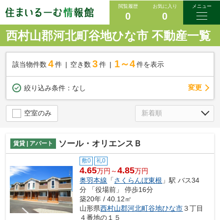
閲覧履歴
お気に入り
メニュー
0
0
西村山郡河北町谷地ひな市 不動産一覧
4
3
1～4
該当物件数
件
空き数
件
件を表示
変更
絞り込み条件：
なし
空室のみ
ソール・オリエンスＢ
賃貸 | アパート
敷0
礼0
4.65
4.85
万円～
万円
奥羽本線
「
さくらんぼ東根
」駅 バス34
分 「役場前」 停歩16分
築20年 / 40.12㎡
山形県
西村山郡河北町
谷地ひな市
３丁目
４番地の１５