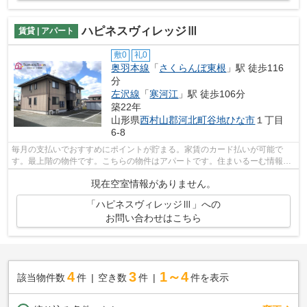
ハピネスヴィレッジⅢ
賃貸 | アパート
敷0
礼0
奥羽本線
「
さくらんぼ東根
」駅 徒歩116
分
左沢線
「
寒河江
」駅 徒歩106分
築22年
山形県
西村山郡河北町
谷地ひな市
１丁目
6-8
毎月の支払いでおすすめにポイントが貯まる。家賃のカード払いが可能で
す。最上階の物件です。こちらの物件はアパートです。住まいるーむ情報館
へのご連絡なら、info@sumai-room.comか...
現在空室情報がありません。
「ハピネスヴィレッジⅢ」への
お問い合わせはこちら
4
3
1～4
該当物件数
件
空き数
件
件を表示