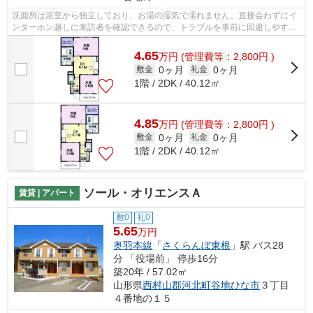
洗面所は浴室から独立しており、お湯の湿気で濡れません。直接会わずにイ
ンターホン越しに来訪者を確認できるので、トラブルを事前に回避しやすく
なります。収納はウォークインクロゼ...
4.65
万
円
(管理費等：2,800円 )
0ヶ月
0ヶ月
敷金
礼金
1階 / 2DK / 40.12㎡
4.85
万
円
(管理費等：2,800円 )
0ヶ月
0ヶ月
敷金
礼金
1階 / 2DK / 40.12㎡
ソール・オリエンスＡ
賃貸 | アパート
敷0
礼0
5.65
万円
奥羽本線
「
さくらんぼ東根
」駅 バス28
分 「役場前」 停歩16分
築20年 / 57.02㎡
山形県
西村山郡河北町
谷地ひな市
３丁目
４番地の１５