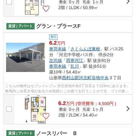
0ヶ月
1ヶ月
敷金
礼金
2階 / 1LDK / 50.99㎡
グラン・プラースF
賃貸 | アパート
敷0
6.2
万円
奥羽本線
「
さくらんぼ東根
」駅 バス25
分 「河北中学校バス停」 停歩2分
左沢線
「
西寒河江
」駅 徒歩91分
奥羽本線
「
乱川
」駅 徒歩51分
築10年 / 54.40㎡
山形県
西村山郡河北町
谷地中央
３丁目
こちらの物件はセブンイレブン 河北谷地中央3丁目店まで119mにあります。
敷地内ごみ置き場があるため気軽にごみ捨てを行うことができ、ゴミの多い
時も安心です。こちらの物件はアパー...
6.2
万
円
(管理費等：4,500円 )
0ヶ月
1ヶ月
敷金
礼金
2階 / 2LDK / 54.40㎡
ノースリバー Ｂ
賃貸 | アパート