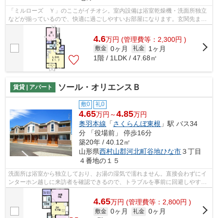
「ミルローズ Ｙ」のここがイチオシ。室内設備は浴室乾燥機・洗面所独立
などが揃っているので、快適に過ごしやすいお部屋になります。玄関先まで
覗き穴を覗きに行かなくてもインター...
4.6
万
円
(管理費等：2,300円 )
0ヶ月
1ヶ月
敷金
礼金
1階 / 1LDK / 47.68㎡
ソール・オリエンスＢ
賃貸 | アパート
敷0
礼0
4.65
4.85
万円～
万円
奥羽本線
「
さくらんぼ東根
」駅 バス34
分 「役場前」 停歩16分
築20年 / 40.12㎡
山形県
西村山郡河北町
谷地ひな市
３丁目
４番地の１５
洗面所は浴室から独立しており、お湯の湿気で濡れません。直接会わずにイ
ンターホン越しに来訪者を確認できるので、トラブルを事前に回避しやすく
なります。収納はウォークインクロゼ...
4.65
万
円
(管理費等：2,800円 )
0ヶ月
0ヶ月
敷金
礼金