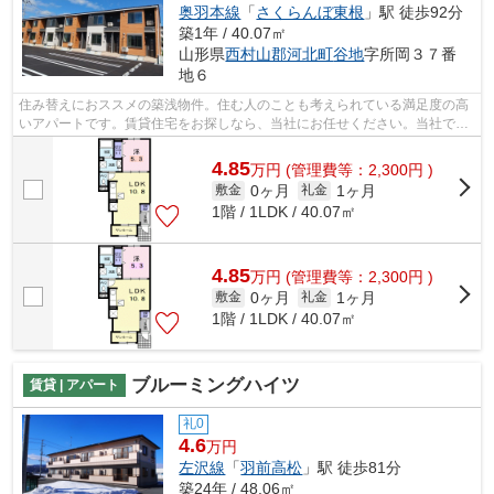
奥羽本線
「
さくらんぼ東根
」駅 徒歩92分
築1年 / 40.07㎡
山形県
西村山郡河北町
谷地
字所岡３７番
地６
住み替えにおススメの築浅物件。住む人のことも考えられている満足度の高
いアパートです。賃貸住宅をお探しなら、当社にお任せください。当社でな
ら、お好みのエリアから物件情報をご...
4.85
万
円
(管理費等：2,300円 )
0ヶ月
1ヶ月
敷金
礼金
1階 / 1LDK / 40.07㎡
4.85
万
円
(管理費等：2,300円 )
0ヶ月
1ヶ月
敷金
礼金
1階 / 1LDK / 40.07㎡
ブルーミングハイツ
賃貸 | アパート
礼0
4.6
万円
左沢線
「
羽前高松
」駅 徒歩81分
築24年 / 48.06㎡