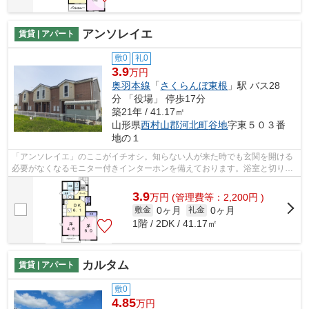
アンソレイエ
賃貸 | アパート
敷0
礼0
3.9
万円
奥羽本線
「
さくらんぼ東根
」駅 バス28
分 「役場」 停歩17分
築21年 / 41.17㎡
山形県
西村山郡河北町
谷地
字東５０３番
地の１
「アンソレイエ」のここがイチオシ。知らない人が来た時でも玄関を開ける
必要がなくなるモニター付きインターホンを備えております。浴室と切り離
されているので湿気に悩まされること...
3.9
万
円
(管理費等：2,200円 )
0ヶ月
0ヶ月
敷金
礼金
1階 / 2DK / 41.17㎡
カルタム
賃貸 | アパート
敷0
4.85
万円