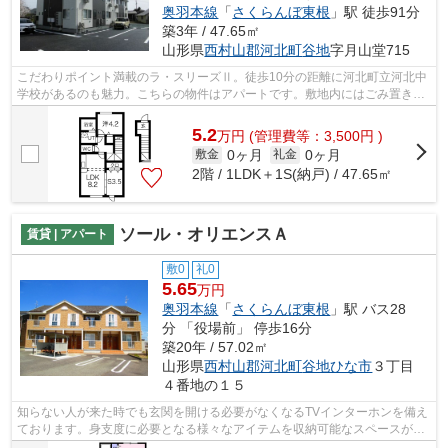
奥羽本線
「
さくらんぼ東根
」駅 徒歩91分
築3年 / 47.65㎡
山形県
西村山郡河北町
谷地
字月山堂715
こだわりポイント満載のラ・スリーズⅡ。徒歩10分の距離に河北町立河北中
学校があるのも魅力。こちらの物件はアパートです。敷地内にはごみ置き場
も設置されています。住まいるーむ情報...
5.2
万
円
(管理費等：3,500円 )
0ヶ月
0ヶ月
敷金
礼金
2階 / 1LDK＋1S(納戸) / 47.65㎡
ソール・オリエンスＡ
賃貸 | アパート
敷0
礼0
5.65
万円
奥羽本線
「
さくらんぼ東根
」駅 バス28
分 「役場前」 停歩16分
築20年 / 57.02㎡
山形県
西村山郡河北町
谷地ひな市
３丁目
４番地の１５
知らない人が来た時でも玄関を開ける必要がなくなるTVインターホンを備え
ております。身支度に必要となる様々なアイテムを収納可能なスペースがあ
る独立洗面台を備えております。大量...