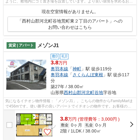
ように、敷地内にゴミ置き場を設置しています。より良い環境を求めるお客
様へ。住まいるーむ情報館から素敵な...
現在空室情報がありません。
「西村山郡河北町谷地荒町東２丁目のアパート」への
お問い合わせはこちら
メゾンJ1
賃貸 | アパート
敷0
礼0
3.8
万円
奥羽本線
「
神町
」駅 徒歩119分
奥羽本線
「
さくらんぼ東根
」駅 徒歩117
分
築27年 / 38.00㎡
山形県
西村山郡河北町
谷地
字谷地
気になるイチオシ物件情報：「メゾンJ1」。こちらの物件からFamilyMartま
で456mです。使い勝手の良いアパートでイチオシの物件です。お客様の希
望する条件に合った物件が奥羽本線神町...
3.8
万
円
(管理費等：3,000円 )
0ヶ月
0ヶ月
敷金
礼金
2階 / 1LDK / 38.00㎡