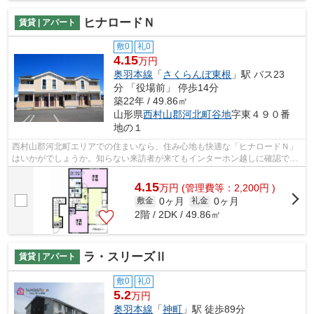
ヒナロードＮ
賃貸 | アパート
敷0
礼0
4.15
万円
奥羽本線
「
さくらんぼ東根
」駅 バス23
分 「役場前」 停歩14分
築22年 / 49.86㎡
山形県
西村山郡河北町
谷地
字東４９０番
地の１
西村山郡河北町エリアでの住まいなら、住み心地も快適な「ヒナロードＮ」
はいかがでしょうか。知らない来訪者が来てもインターホン越しに確認でき
るので防犯対策につながります。住ま...
4.15
万
円
(管理費等：2,200円 )
0ヶ月
0ヶ月
敷金
礼金
2階 / 2DK / 49.86㎡
ラ・スリーズⅡ
賃貸 | アパート
敷0
礼0
5.2
万円
奥羽本線
「
神町
」駅 徒歩89分