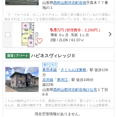
山形県
西村山郡河北町
谷地
字真木７７番
地の１
「ラ・フルールＢ」のここがイチオシ。浴室と切り離されているので湿気に
悩まされることがなくなる独立洗面台が付いています。知らない人が来た時
でも玄関を開ける必要がなくなるモニ...
5.5
万
円
(管理費等：2,200円 )
0ヶ月
1ヶ月
敷金
礼金
2階 / 2LDK / 61.07㎡
ハピネスヴィレッジⅡ
賃貸 | アパート
敷0
礼0
奥羽本線
「
さくらんぼ東根
」駅 徒歩116
分
左沢線
「
寒河江
」駅 徒歩106分
築22年
山形県
西村山郡河北町
谷地ひな市
１丁目
6-8
こちらの物件はアパートです。家賃のカード決済で、賢くポイントを貯めま
せんか。最上階の物件です。西村山郡河北町の奥羽本線さくらんぼ東根周辺
の物件のことなら、0237-86-6396かinf...
現在空室情報がありません。