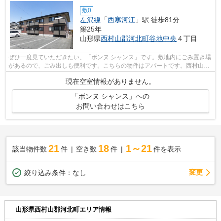
敷0
左沢線
「
西寒河江
」駅 徒歩81分
築25年
山形県
西村山郡河北町
谷地中央
４丁目
ぜひ一度見ていただきたい、「ボンヌ シャンス」です。敷地内にごみ置き場
があるので、ごみ出しも便利です。こちらの物件はアパートです。西村山郡
河北町の地域情報や賃貸物件情報のこ...
現在空室情報がありません。
「ボンヌ シャンス」への
お問い合わせはこちら
21
18
1～21
該当物件数
件
空き数
件
件を表示
変更
絞り込み条件：
なし
山形県西村山郡河北町エリア情報