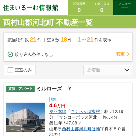
閲覧履歴
お気に入り
メニュー
0
0
西村山郡河北町 不動産一覧
21
18
1～21
該当物件数
件
空き数
件
件を表示
変更
絞り込み条件：
なし
空室のみ
ミルローズ Ｙ
賃貸 | アパート
敷0
4.6
万円
奥羽本線
「
さくらんぼ東根
」駅 バス19
分 「サンコーポラス河北」 停歩4分
築11年 / 47.68㎡
山形県
西村山郡河北町
谷地
字真木８０番
地の１