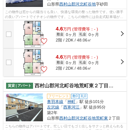
山形県
西村山郡河北町
谷地
字砂田
この物件は窓からの陽当りも良い、快適な環境の整った物件です。使い勝手
の良いアパートでイチオシの物件です。こちらの物件には自走式駐車場があ
ります。最上階はベランダで洗濯もの...
4.6
万
円
(管理費等：- )
0ヶ月
0ヶ月
敷金
礼金
2階 / 2DK / 48.06㎡
4.6
万
円
(管理費等：- )
0ヶ月
0ヶ月
敷金
礼金
2階 / 2DK / 48.06㎡
西村山郡河北町谷地荒町東２丁目のアパート
賃貸 | アパート
フリーレント
敷0
礼0
奥羽本線
「
神町
」駅 徒歩101分
左沢線
「
西寒河江
」駅 徒歩95分
築2年
山形県
西村山郡河北町
谷地荒町東
２丁目
こちらの物件はアパートです。忙しい日でもゴミ出しをサクッと終えられる