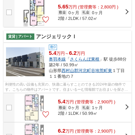
5.65
万
円
(管理費等：2,800円 )
0ヶ月
0ヶ月
敷金
礼金
2階 / 2LDK / 57.02㎡
アンジェリックＩ
賃貸 | アパート
敷0
5.4
6.2
万円～
万円
奥羽本線
「
さくらんぼ東根
」駅 徒歩88分
築2年 / 50.99㎡
山形県
西村山郡河北町
谷地荒町東
１丁目
１１番地の７
利便性の高い設備も充実の、快適に暮らすことのできる2024年築の物件で
す。こちらの物件はアパートです。住まいるーむ情報館でお住まいを探され
るなら、西村山郡河北町エリアはいかが...
5.4
万
円
(管理費等：2,900円 )
0ヶ月
1ヶ月
敷金
礼金
2階 / 1LDK / 50.99㎡
6.2
万
円
(管理費等：2,900円 )