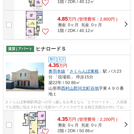
1階 / 2DK / 40.12㎡
4.85
万
円
(管理費等：2,800円 )
0ヶ月
0ヶ月
敷金
礼金
1階 / 2DK / 40.12㎡
ヒナロードＳ
賃貸 | アパート
敷0
礼0
4.35
万円
奥羽本線
「
さくらんぼ東根
」駅 バス23
分 「役場前」 停歩15分
築22年 / 50.86㎡
山形県
西村山郡河北町
谷地
字東４９０番
地１
さくらんぼ東根駅周辺への引っ越しをお考えなら「ヒナロードＳ」。入浴後
でも湿気に悩まされずに化粧やヘアメイクができる独立洗面台が付いており
ます。新しい生活のスタートにおすす...
4.35
万
円
(管理費等：2,200円 )
0ヶ月
0ヶ月
敷金
礼金
2階 / 2DK / 50.86㎡