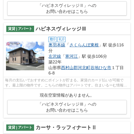
「ハピネスヴィレッジⅡ」への
お問い合わせはこちら
ハピネスヴィレッジⅢ
賃貸 | アパート
敷0
礼0
奥羽本線
「
さくらんぼ東根
」駅 徒歩116
分
左沢線
「
寒河江
」駅 徒歩106分
築22年
山形県
西村山郡河北町
谷地ひな市
１丁目
6-8
毎月の支払いでおすすめにポイントが貯まる。家賃のカード払いが可能で
す。最上階の物件です。こちらの物件はアパートです。住まいるーむ情報館
へのご連絡なら、info@sumai-room.comか...
現在空室情報がありません。
「ハピネスヴィレッジⅢ」への
お問い合わせはこちら
カーサ・ラッフィナートⅡ
賃貸 | アパート