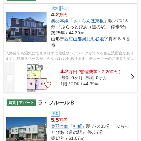
敷0
礼0
4.2
万円
奥羽本線
「
さくらんぼ東根
」駅 バス18
分 「ぷらっとぴあ（道の駅」 停歩5分
築25年 / 44.39㎡
山形県
西村山郡河北町
谷地
字真木８５番
地
入浴後でも湿気に悩まされずに化粧やヘアメイクができる独立洗面台があり
ます。駐車スペースが、今なら12台分あります。チューナーのご用意と契約
のみで、BSが視聴可能です。家族の時...
4.2
万
円
(管理費等：2,200円 )
0ヶ月
0ヶ月
敷金
礼金
1階 / 2DK / 44.39㎡
ラ・フルールＢ
賃貸 | アパート
敷0
5.5
万円
奥羽本線
「
神町
」駅 バス33分 「ぷらっ
とぴあ（道の駅」 停歩7分
築17年 / 61.07㎡