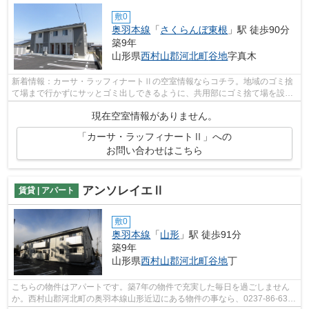
敷0
奥羽本線
「
さくらんぼ東根
」駅 徒歩90分
築9年
山形県
西村山郡河北町
谷地
字真木
新着情報：カーサ・ラッフィナートⅡの空室情報ならコチラ。地域のゴミ捨
て場まで行かずにサッとゴミ出しできるように、共用部にゴミ捨て場を設置
しております。多くの方に好評の、平成...
現在空室情報がありません。
「カーサ・ラッフィナートⅡ」への
お問い合わせはこちら
アンソレイエⅡ
賃貸 | アパート
敷0
奥羽本線
「
山形
」駅 徒歩91分
築9年
山形県
西村山郡河北町
谷地
丁
こちらの物件はアパートです。築7年の物件で充実した毎日を過ごしません
か。西村山郡河北町の奥羽本線山形近辺にある物件の事なら、0237-86-6396