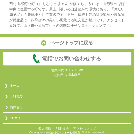
西村山郡河北町（にしむらやまぐん かほくちょう）は、山形県のほぼ
中央に位置する町です。最上川沿いの自然豊かな環境にあり、「冷たい
肉そば」の発祥地として有名です。また、伝統工芸の紅花染めや農産物
が特産品で、四季折々の美しい風景と地域文化が魅力です。アクセスも
良好で、山形市や仙台市からの訪問に便利なロケーションです。
ページトップに戻る
電話でお問い合わせする
営業時間:9:30～18:00
定休日:毎週水曜日
ホーム
会社概要
お問合せ
PCサイト
個人情報
｜
利用規約
｜
アクセスマップ
Copyright(c) 株式会社住まいるーむ情報館 All rights reserved.