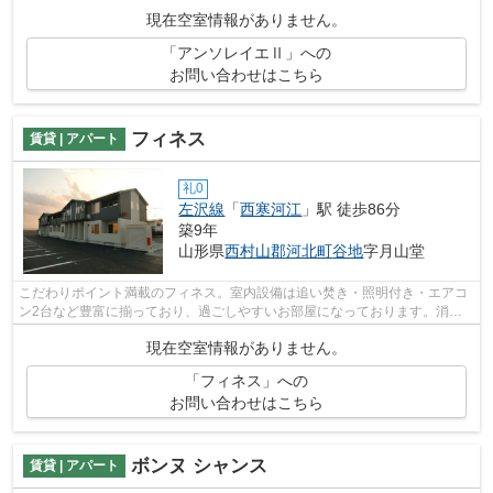
までお問い合わせ下さい。住まいるーむ...
現在空室情報がありません。
「アンソレイエⅡ」への
お問い合わせはこちら
フィネス
賃貸 | アパート
礼0
左沢線
「
西寒河江
」駅 徒歩86分
築9年
山形県
西村山郡河北町
谷地
字月山堂
こだわりポイント満載のフィネス。室内設備は追い焚き・照明付き・エアコ
ン2台など豊富に揃っており、過ごしやすいお部屋になっております。消雪
付き駐車場でinfo@sumai-room.comより...
現在空室情報がありません。
「フィネス」への
お問い合わせはこちら
ボンヌ シャンス
賃貸 | アパート