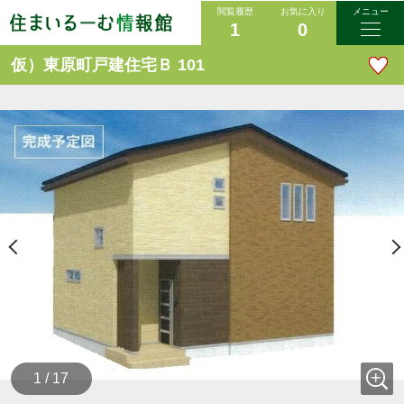
閲覧履歴
お気に入り
メニュー
1
0
仮）東原町戸建住宅Ｂ 101
1 / 17