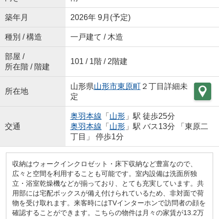
築年月
2026年 9月(予定)
種別 / 構造
一戸建て / 木造
部屋 /
101 / 1階 / 2階建
所在階 / 階建
山形県
山形市
東原町
２丁目詳細未
所在地
定
奥羽本線
「
山形
」駅 徒歩25分
交通
奥羽本線
「
山形
」駅 バス13分 「東原二
丁目」 停歩1分
収納はウォークインクロゼット・床下収納など豊富なので、
広々と空間を利用することも可能です。室内設備は洗面所独
立・浴室乾燥機などが揃っており、とても充実しています。共
用部には宅配ボックスが備え付けられているため、非対面で荷
物を受け取れます。来客時にはTVインターホンで訪問者の顔を
確認することができます。こちらの物件は月々の家賃が13.2万