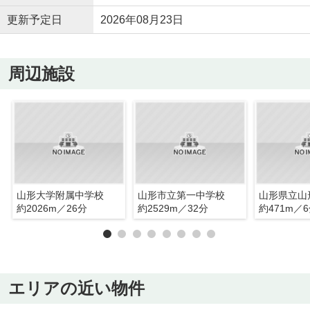
更新予定日
2026年08月23日
周辺施設
山形大学附属中学校
山形市立第一中学校
山形県立山
約2026m／26分
約2529m／32分
約471m／
エリアの近い物件