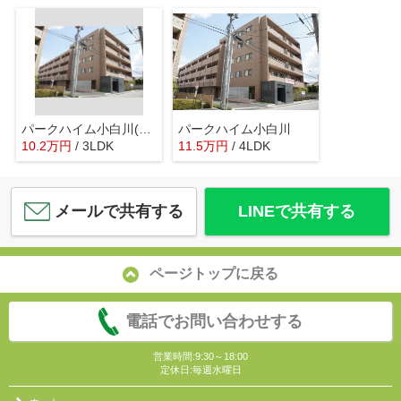
パークハイム小白川(ダイヤ119小白川)
パークハイム小白川
10.2
万
円
/ 3LDK
11.5
万
円
/ 4LDK
メールで共有する
LINEで共有する
ページトップに戻る
電話でお問い合わせする
営業時間:9:30～18:00
定休日:毎週水曜日