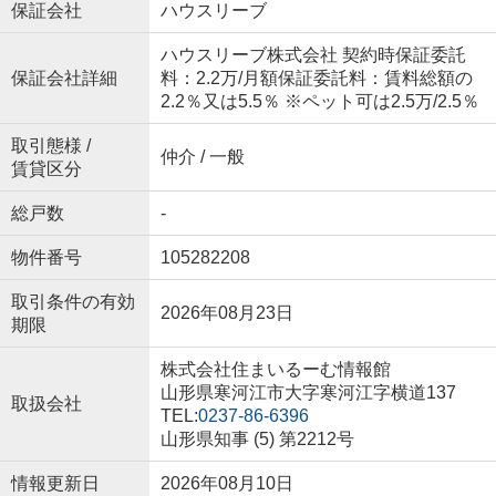
保証会社
ハウスリーブ
ハウスリーブ株式会社 契約時保証委託
保証会社詳細
料：2.2万/月額保証委託料：賃料総額の
2.2％又は5.5％ ※ペット可は2.5万/2.5％
取引態様 /
仲介 / 一般
賃貸区分
総戸数
-
物件番号
105282208
取引条件の有効
2026年08月23日
期限
株式会社住まいるーむ情報館
山形県寒河江市大字寒河江字横道137
取扱会社
TEL:
0237-86-6396
山形県知事 (5) 第2212号
情報更新日
2026年08月10日