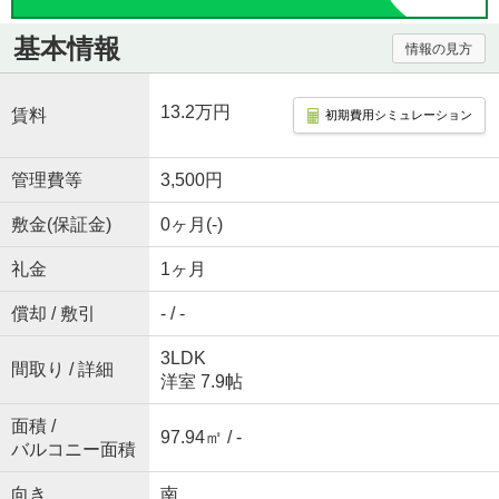
基本情報
情報の見方
13.2万円
賃料
初期費用シミュレーション
管理費等
3,500円
敷金(保証金)
0ヶ月(-)
礼金
1ヶ月
償却 / 敷引
- / -
3LDK
間取り / 詳細
洋室 7.9帖
面積 /
97.94㎡ / -
バルコニー面積
向き
南