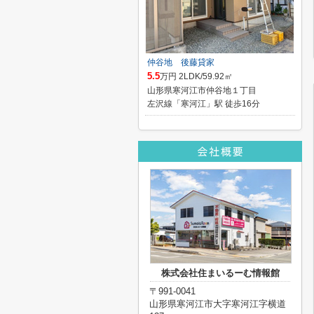
仲谷地 後藤貸家
5.5
万円 2LDK/59.92㎡
山形県寒河江市仲谷地１丁目
左沢線「寒河江」駅 徒歩16分
株式会社住まいるーむ情報館
〒991-0041
山形県寒河江市大字寒河江字横道