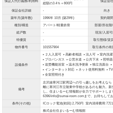
保証人代行義務/利用料
保証会
総額の3.4％＋800円
保証会社詳細
-
向き
築年月(築年数)
1996年 10月 (築29年)
契約期
種別/構造
アパート/軽量鉄骨
部屋/所在階
総戸数
-
現況/入居可
特優賃
-
取引態様/賃
物件番号
101557904
取引条件の有
２人入居可
高齢者相談
法人可
室内洗濯
プロパンガス
公営水道
公共下水
照明器
追焚機能浴室
温水洗浄便座
独立洗面台
設備条件
インターネット対応
ネット使用料無料
T
全室照明付き
左沢線寒河江駅周辺への引っ越しをお考えなら
離に寒河江市立陵東中学校があるのも魅力。新
備考
し。住まいるーむ情報館が全力でサポートします。
6396/info@sumai-room.comまで、お待ち
条件(その他)
ICロック電池(初回):2,750円 室内清掃費用:7万1
株式会社住まいるーむ情報館