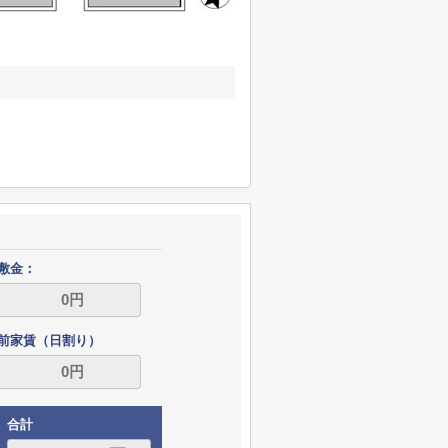
敷金：
前家賃（日割り）
合計