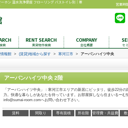
ターホン 温水洗浄便座 フローリング バストイレ別｜寒
営業時間：
館
EARCH
RENT SEARCH
COMPANY
SE
検索
賃貸物件検索
会社概要
セ
む情報館
>
(賃貸)地域から探す
>
寒河江市
>
アーバンハイツ中央
アーバンハイツ中央 2階
「アーバンハイツ中央」：寒河江市エリアの新居にピッタリ。徒歩22分の
力。快適な暮らしがあなたを待っています。お部屋探しなら住まいるーむ情報館へ
info@sumai-room.comへお問い合わせ下さい。
賃料
間取り
専有面積
所在階
管理費・共益費
敷