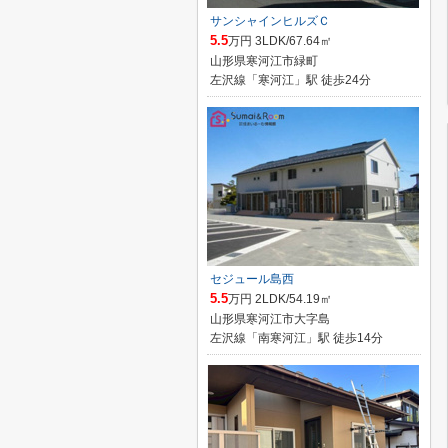
サンシャインヒルズＣ
5.5
万円 3LDK/67.64㎡
山形県寒河江市緑町
左沢線「寒河江」駅 徒歩24分
セジュール島西
5.5
万円 2LDK/54.19㎡
山形県寒河江市大字島
左沢線「南寒河江」駅 徒歩14分