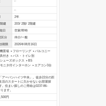
社
-
-
間
2年
/階建
203/ 2階/ 2階建
能日
空家/即時
貸区分
仲介/一般
効期限
2026年08月16日
機置場
フローリング
バルコニー
具付き
バス・トイレ別
シューズボックス
BS
Vモニタ付インターホン
エアコン3台
「アーバンハイツ中央」。徒歩22分の距
生活のスタートに欠かせないお部屋探
住まい探しのご用命は0237-86-
しております。
,500円