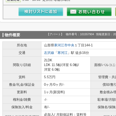
【アパート】
物件番号：101557904
情報更新日：20
物件概要
所在地
山形県
寒河江市
中央
１丁目144-1
交通
左沢線
「
寒河江
」駅 徒歩16分
2LDK
間取り/詳細
LDK 11.5帖
/
洋室 6.0帖
/
面積/バルコ
洋室 6.0帖
賃料
5.5万円
管理費・共
敷金/礼金/保証金
0ヶ月/0ヶ月/-
償却/敷
更新料
1ヶ月(新賃料)
敷金積み
権利金/雑費
-/-
駐車場/月額
保険加入/料金
有/-
保険名/保険
必加入/
月額保証料：賃料等