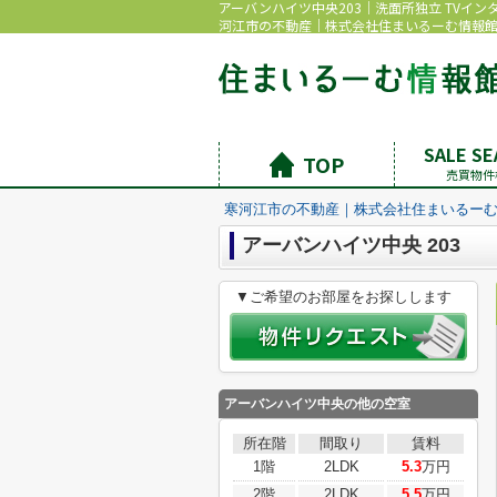
アーバンハイツ中央203｜洗面所独立 TVイン
河江市の不動産｜株式会社住まいるーむ情報
SALE S
TOP
売買物件
寒河江市の不動産｜株式会社住まいるー
アーバンハイツ中央 203
▼ご希望のお部屋をお探しします
アーバンハイツ中央の他の空室
所在階
間取り
賃料
1階
2LDK
5.3
万円
2階
2LDK
5.5
万円