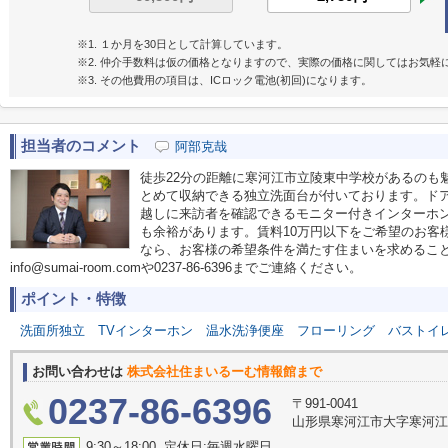
※1. １か月を30日として計算しています。
※2. 仲介手数料は仮の価格となりますので、実際の価格に関してはお気軽
※3. その他費用の項目は、ICロック電池(初回)になります。
担当者のコメント
阿部克哉
徒歩22分の距離に寒河江市立陵東中学校があるのも
とめて収納できる独立洗面台が付いております。ド
越しに来訪者を確認できるモニター付きインターホ
も余裕があります。賃料10万円以下をご希望のお客
なら、お客様の希望条件を満たす住まいを求めるこ
info@sumai-room.comや0237-86-6396までご連絡ください。
ポイント・特徴
洗面所独立
TVインターホン
温水洗浄便座
フローリング
バストイ
お問い合わせは
株式会社住まいるーむ情報館まで
0237-86-6396
〒991-0041
山形県寒河江市大字寒河江
9:30～18:00 定休日:毎週水曜日