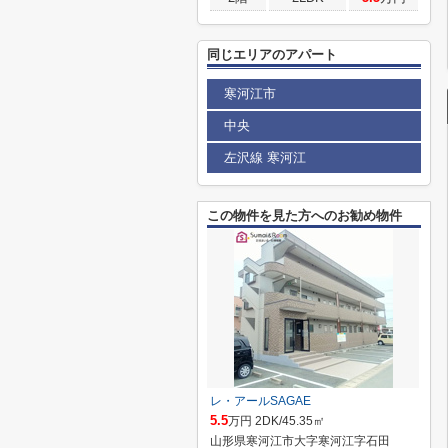
同じエリアのアパート
寒河江市
中央
左沢線 寒河江
この物件を見た方へのお勧め物件
レ・アールSAGAE
5.5
万円 2DK/45.35㎡
山形県寒河江市大字寒河江字石田