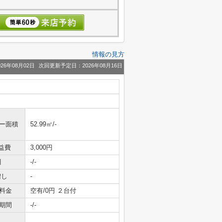
情報の見方
26年08月02日
次回更新予定日：2026年08月16日
ニー面積
52.99㎡/-
益費
3,000円
引
-/-
増し
-
料金
空有/0円 ２台付
期間
-/-