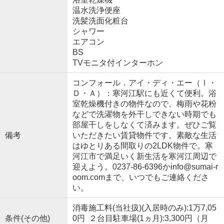
温水洗浄便座
洗髪洗面化粧台
シャワー
エアコン
BS
TVモニタ付インターホン
コンフォール．アイ・ディ・エー（Ⅰ・
Ｄ・Ａ）：寒河江駅にも近くて便利。浴
室乾燥機付きの物件なので、梅雨や花粉
などで洗濯物を外干しできない時期でも
部屋干しをしなくて済みます。ぜひご覧
備考
いただきたい賃貸物件です。素敵な生活
はゆとりある間取りの2LDK物件で。寒
河江市で満足いく新生活を寒河江周辺で
迎えよう。0237-86-6396かinfo@sumai-r
oom.comまで、いつでもご連絡くださ
い。
消毒施工料(当社扱)(入居時のみ):1万7,05
条件(その他)
0円 ２台目駐車場(1ヵ月):3,300円（月