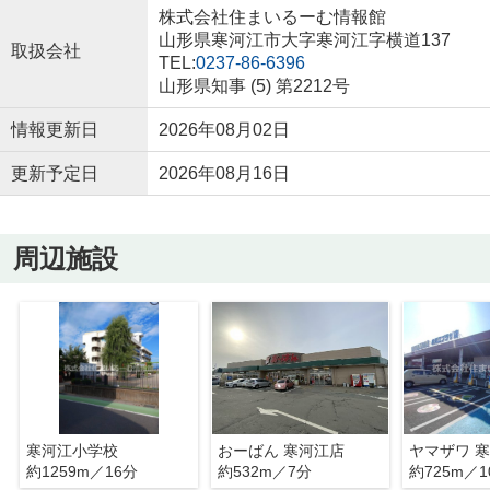
株式会社住まいるーむ情報館
山形県寒河江市大字寒河江字横道137
取扱会社
TEL:
0237-86-6396
山形県知事 (5) 第2212号
情報更新日
2026年08月02日
更新予定日
2026年08月16日
周辺施設
寒河江小学校
おーばん 寒河江店
約1259m／16分
約532m／7分
約725m／1