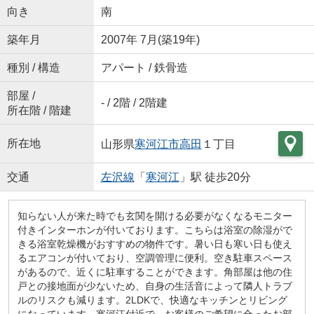
向き
南
築年月
2007年 7月(築19年)
種別 / 構造
アパート / 鉄骨造
部屋 /
- / 2階 / 2階建
所在階 / 階建
所在地
山形県
寒河江市
高田
１丁目
交通
左沢線
「
寒河江
」駅 徒歩20分
知らない人が来た時でも玄関を開ける必要がなくなるモニター
付きインターホンが付いております。こちらは浴室の除湿がで
きる浴室乾燥機がおすすめの物件です。暑い日も寒い日も使え
るエアコンが付いており、空調管理に便利。空き駐車スペース
があるので、近くに駐車することができます。角部屋は他の住
戸との接地面が少ないため、自身の生活音によって隣人トラブ
ルのリスクも減ります。2LDKで、快適なキッチンとリビング