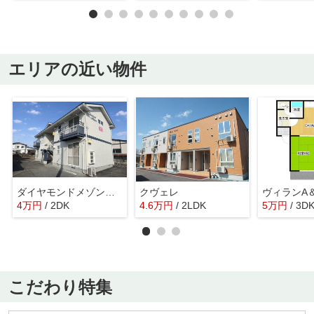
エリアの近い物件
ダイヤモンドメゾン南町
クヴェレ
ヴィランA
4
万
円
/ 2DK
4.6
万
円
/ 2LDK
5
万
円
/ 3D
こだわり特集