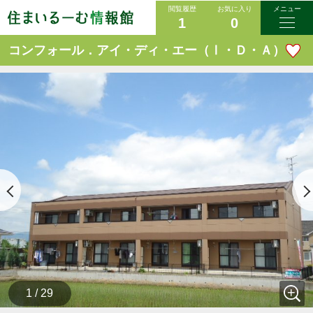
閲覧履歴
お気に入り
メニュー
1
0
コンフォール．アイ・ディ・エー（Ⅰ・Ｄ・Ａ）
1 / 29