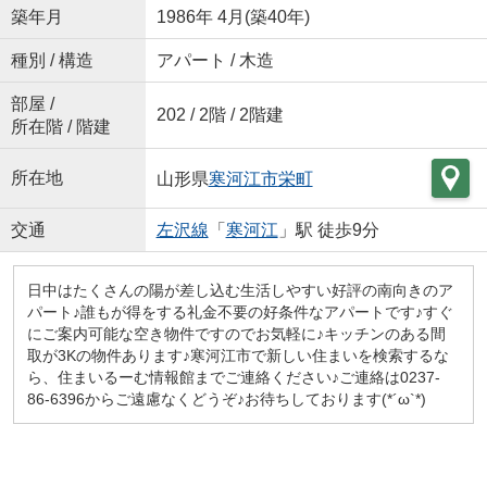
築年月
1986年 4月(築40年)
種別 / 構造
アパート / 木造
部屋 /
202 / 2階 / 2階建
所在階 / 階建
所在地
山形県
寒河江市
栄町
交通
左沢線
「
寒河江
」駅 徒歩9分
日中はたくさんの陽が差し込む生活しやすい好評の南向きのア
パート♪誰もが得をする礼金不要の好条件なアパートです♪すぐ
にご案内可能な空き物件ですのでお気軽に♪キッチンのある間
取が3Kの物件あります♪寒河江市で新しい住まいを検索するな
ら、住まいるーむ情報館までご連絡ください♪ご連絡は0237-
86-6396からご遠慮なくどうぞ♪お待ちしております(*´ω`*)