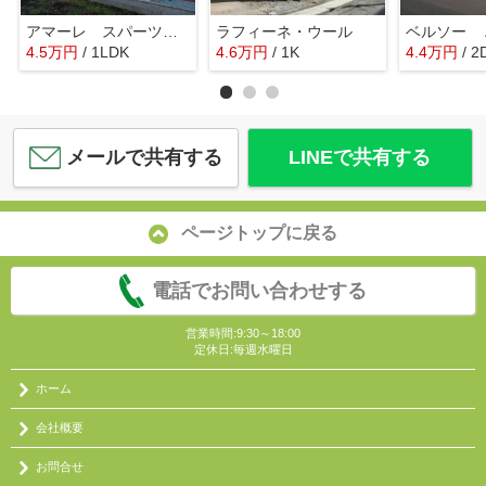
アマーレ スパーツィオ Ⅱ
ラフィーネ・ウール
ベルソー 
4.5
万
円
/ 1LDK
4.6
万
円
/ 1K
4.4
万
円
/ 2
メールで共有する
LINEで共有する
ページトップに戻る
電話でお問い合わせする
営業時間:9:30～18:00
定休日:毎週水曜日
ホーム
会社概要
お問合せ