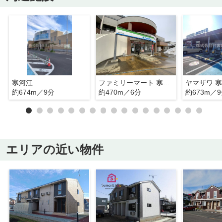
寒河江
ファミリーマート 寒河江高田店
約674m／9分
約470m／6分
約673m／
エリアの近い物件