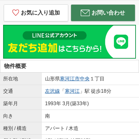
お気に入り追加
お問い合わせ
物件概要
所在地
山形県
寒河江市
中央
１丁目
交通
左沢線
「
寒河江
」駅 徒歩18分
築年月
1993年 3月(築33年)
向き
南
種別 / 構造
アパート / 木造