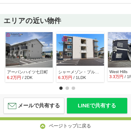
エリアの近い物件
West Hills
アーバンハイツ七日町
シャーメゾン・プルボヌール
3.3
万
円
/ 1
6.2
万
円
/ 2DK
6.3
万
円
/ 1LDK
メールで共有する
LINEで共有する
ページトップに戻る