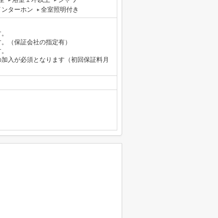
インターホン
全室照明付き
す。
す。（保証会社の指定有）
す。
の加入が必須となります（初回保証料月