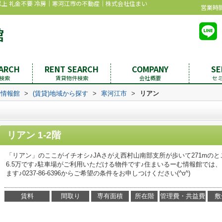
2帖以上 礼金不要 冷房｜寒河江市の不動産｜株式会社住まい
営業時間：
EARCH
RENT SEARCH
COMPANY
SE
検索
賃貸物件検索
会社概要
セ
む情報館
>
(賃貸)地域から探す
>
寒河江市
>
リアン
リアン 1-2階
「リアン」のここがイチオシ♪JAさがえ西村山南部支所が歩いて271mの
6.5万です♪駐車場がご利用いただける物件です♪住まいるーむ情報館では
ます♪0237-86-6396からご希望の条件をお申しつけください(^o^)
賃料
間取り
専有面積
所在階
管理費・共益費
敷