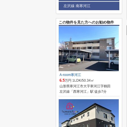
左沢線 南寒河江
この物件を見た方へのお勧め物件
A-room寒河江
6.5
万円 1LDK/50.34㎡
山形県寒河江市大字寒河江字鶴田
左沢線「西寒河江」駅 徒歩7分