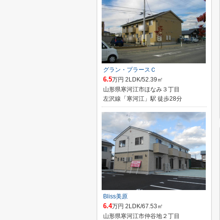
グラン・プラースＣ
6.5
万円 2LDK/52.39㎡
山形県寒河江市ほなみ３丁目
左沢線「寒河江」駅 徒歩28分
Bliss美原
6.4
万円 2LDK/67.53㎡
山形県寒河江市仲谷地２丁目