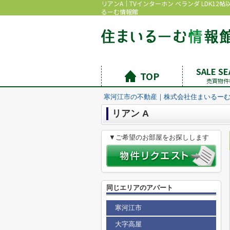
リアンA｜TVインターホン ベランダ LDK1
るーむ情報館
SALE S
TOP
売買物件
寒河江市の不動産｜株式会社住まいるー
リアン A
▼ご希望のお部屋をお探しします
同じエリアのアパート
寒河江市
大字高屋