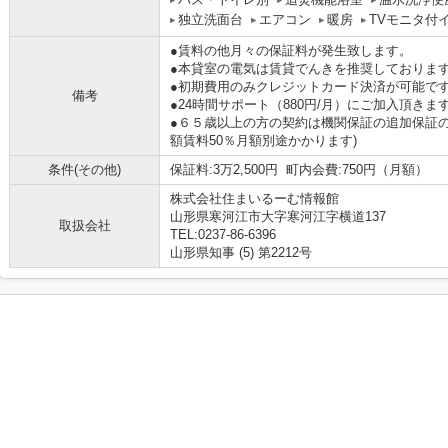
独立洗面台
エアコン
暖房
TVモニタ付
●賃料の他月々の保証料が発生致します。
●本貸室の電気は賃貸でんきを推奨しておりま
●初期費用のみクレジットカード決済が可能で
備考
●24時間サポート（880円/月）にご加入頂きま
●６５歳以上の方の契約は機関保証の追加保証
額賃料50％月額別途かかります)
条件(その他)
保証料:3万2,500円 町内会費:750円（月額）
株式会社住まいるーむ情報館
山形県寒河江市大字寒河江字横道137
取扱会社
TEL:0237-86-6396
山形県知事 (5) 第2212号