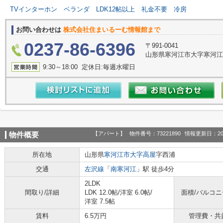
TVインターホン
ベランダ
LDK12帖以上
礼金不要
冷房
お問い合わせは
株式会社住まいるーむ情報館まで
0237-86-6396
〒991-0041
山形県寒河江市大字寒河江
9:30～18:00 定休日:毎週水曜日
【アパート】
物件番号：73221890
情報更新日：20
物件概要
所在地
山形県
寒河江市
大字高屋
字西浦
交通
左沢線
「
南寒河江
」駅 徒歩4分
2LDK
間取り/詳細
LDK 12.0帖
/
洋室 6.0帖
/
面積/バルコ
洋室 7.5帖
賃料
6.5万円
管理費・共