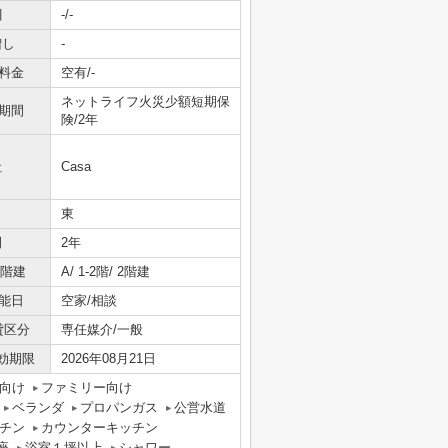
引
-/-
増し
-
料金
空有/-
ネットライフ火災少額短期保
期間
険/2年
社
Casa
東
間
2年
/階建
A/ 1-2階/ 2階建
能日
空家/相談
貸区分
専任媒介/一般
効期限
2026年08月21日
向け
ファミリー向け
ベランダ
プロパンガス
公営水道
チン
カウンターキッチン
座
浴室１坪以上
シャワー