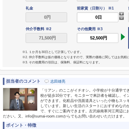
礼金
前家賃（日割り） ※1
仲介手数料 ※2
その他費用 ※3
※1. １か月を30日として計算しています。
※2. 仲介手数料は仮の価格となりますので、実際の価格に関してはお気軽
※3. その他費用の項目は、保険料、保証料になります。
担当者のコメント
志田雄亮
「リアン」のここがイチオシ。小学校が十分通学で
校が徒歩10分です。モニターで来訪者を確認し、イ
ができます。化粧品や洗面道具といった小物もスッ
しています。新しい生活のスタートにおすすめなの
で、すぐにご案内できます。左沢線南寒河江周辺にお引越し
ださい。又、info@sumai-room.comからでもお問い合わせいただけます。
ポイント・特徴