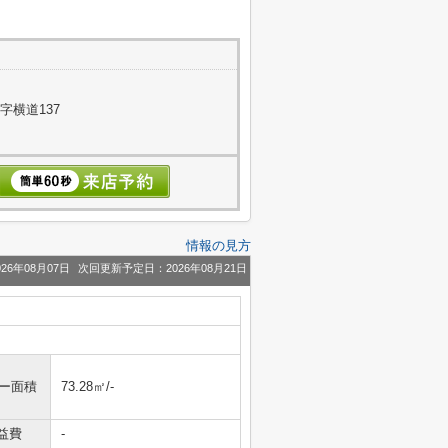
字横道137
情報の見方
26年08月07日
次回更新予定日：2026年08月21日
ニー面積
73.28㎡/-
益費
-