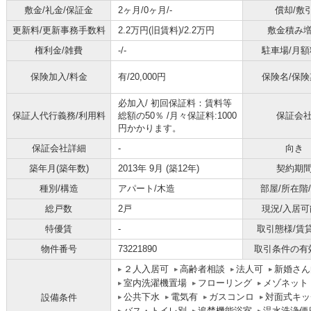
敷金/礼金/保証金
2ヶ月/0ヶ月/-
償却/敷
更新料/更新事務手数料
2.2万円(旧賃料)/2.2万円
敷金積み
権利金/雑費
-/-
駐車場/月額
保険加入/料金
有/20,000円
保険名/保険
必加入/
初回保証料：賃料等
保証人代行義務/利用料
総額の50％ /月々保証料:1000
保証会
円かかります。
保証会社詳細
-
向き
築年月(築年数)
2013年 9月 (築12年)
契約期
種別/構造
アパート/木造
部屋/所在階
総戸数
2戸
現況/入居可
特優賃
-
取引態様/賃
物件番号
73221890
取引条件の有
２人入居可
高齢者相談
法人可
新婚さん
室内洗濯機置場
フローリング
メゾネット
公共下水
電気有
ガスコンロ
対面式キッ
設備条件
バス・トイレ別
追焚機能浴室
温水洗浄便