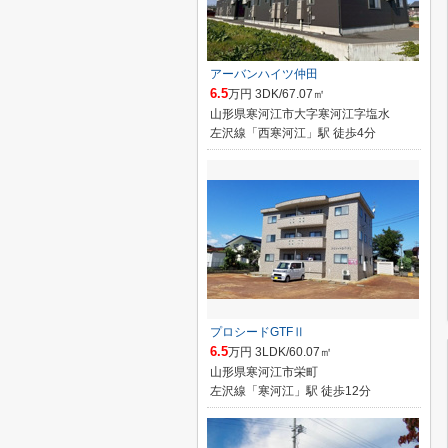
アーバンハイツ仲田
6.5
万円 3DK/67.07㎡
山形県寒河江市大字寒河江字塩水
左沢線「西寒河江」駅 徒歩4分
プロシードGTFⅡ
6.5
万円 3LDK/60.07㎡
山形県寒河江市栄町
左沢線「寒河江」駅 徒歩12分