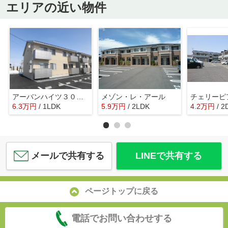
エリアの近い物件
アーバンハイツ３０Ａ棟
メゾン・レ・アール
チェリーピ
6.3
万
円
/ 1LDK
5.9
万
円
/ 2LDK
4.2
万
円
/ 2
メールで共有する
LINEで共有する
ページトップに戻る
電話でお問い合わせする