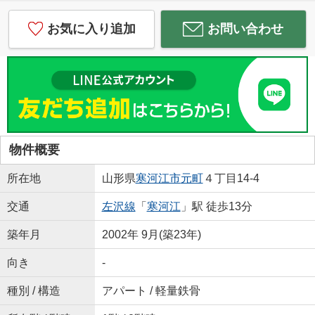
お気に入り追加
お問い合わせ
物件概要
所在地
山形県
寒河江市
元町
４丁目14-4
交通
左沢線
「
寒河江
」駅 徒歩13分
築年月
2002年 9月(築23年)
向き
-
種別 / 構造
アパート / 軽量鉄骨