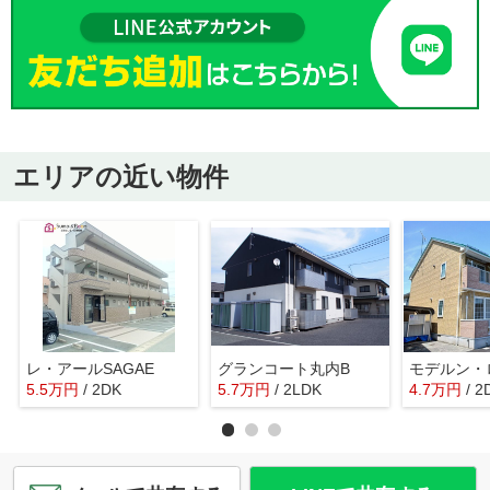
エリアの近い物件
レ・アールSAGAE
グランコート丸内B
5.5
万
円
/ 2DK
5.7
万
円
/ 2LDK
4.7
万
円
/ 2