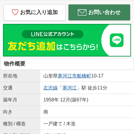
お気に入り追加
お問い合わせ
物件概要
所在地
山形県
寒河江市
船橋町
10-17
交通
左沢線
「
寒河江
」駅 徒歩11分
築年月
1958年 12月(築67年)
向き
南
種別 / 構造
一戸建て / 木造