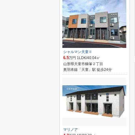
シャルマン天童Ⅱ
6.5
万円 1LDK/40.04㎡
山形県天童市糠塚２丁目
奥羽本線「天童」駅 徒歩24分
マリノア