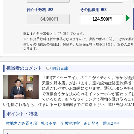
仲介手数料 ※2
その他費用 ※3
※1. １か月を30日として計算しています。
※2. 仲介手数料は仮の価格となりますので、実際の価格に関してはお気軽
※3. その他費用の項目は、保険料、初回保証料（駐車場1台）、安心入居
なります。
担当者のコメント
阿部克哉
「IKI(アイケーアイ)」のここがイチオシ。家から
天童久野本店」があります。室内設備は浴室乾燥機
に過ごしやすいお部屋になります。通話ボタンを押
で直接会うかを決められるインターホンが備わって
ているため、好きなタイミングで荷物を受け取るこ
いを探されるなら、住まいるーむ情報館までご連絡下さい。連絡先は0237-86
ポイント・特徴
敷地内ごみ置き場
礼金不要
全居室洋室
追い焚き
駐車2台可