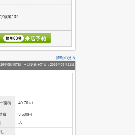
字横道137
情報の見方
26年08月07日
次回更新予定日：2026年08月21日
ニー面積
40.76㎡/-
益費
3,500円
引
-/-
増し
-