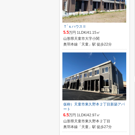
Ｔ´ｓハウスⅡ
5.5
万円 1LDK/41.15㎡
山形県天童市大字小関
奥羽本線「天童」駅 徒歩22分
仮称）天童市東久野本２丁目新築アパ
ート
6.5
万円 1LDK/42.97㎡
山形県天童市東久野本２丁目
奥羽本線「天童」駅 徒歩27分