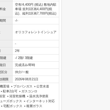
空有/4,400円 (税込) 敷地内駐
料金
車場 並列1区画4,400円(税
込)、縦列1区画7,700円(税込)
期間
-/-
社
オリコフォレントインシュア
-
間
2年
/階建
-/ 2階/ 3階建
能日
完成済み/即時
貸区分
仲介/一般
効期限
2026年08月21日
機置場
プロパンガス
公営水道
駐車2台可
ガスコンロ
浴室
浴室乾燥機
温水洗浄便座
ューズボックス
インターネット対応
宅配ボックス
複層ガラス