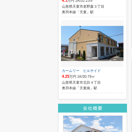
4.3
万円 1R/32.23㎡
山形県天童市老野森３丁目
奥羽本線「天童」駅
カームリー ヒルサイド
4.25
万円 1K/30.79㎡
山形県天童市北目４丁目
奥羽本線「天童南」駅