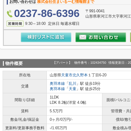
お問い合わせは
株式会社住まいるーむ情報館まで
0237-86-6396
〒991-0041
山形県寒河江市大字寒河江
9:30～18:00 定休日:毎週水曜日
【アパート】
物件番号：102434750
情報更新日：20
物件概要
所在地
山形県
天童市
北久野本
１丁目6-20
奥羽本線
「
乱川
」駅 徒歩19分
交通
奥羽本線
「
天童
」駅 徒歩25分
1LDK
間取り/詳細
面積/バルコ
LDK 8.2帖
/
洋室 4.0帖
賃料
5.5万円
管理費・共
敷金/礼金/保証金
0ヶ月/0万円/-
償却/敷
更新料/更新事務手数料
-/1.65万円
敷金積み