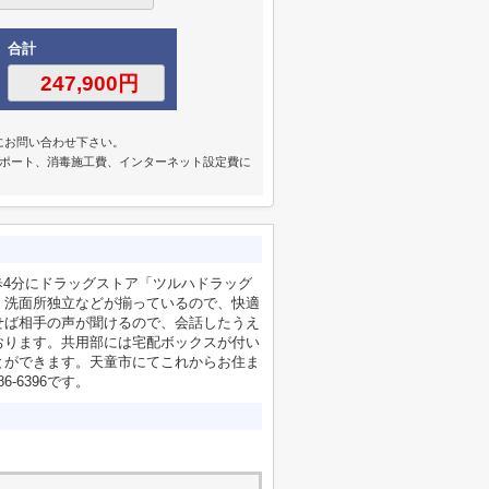
合計
にお問い合わせ下さい。
サポート、消毒施工費、インターネット設定費に
徒歩4分にドラッグストア「ツルハドラッグ
・洗面所独立などが揃っているので、快適
せば相手の声が聞けるので、会話したうえ
おります。共用部には宅配ボックスが付い
とができます。天童市にてこれからお住ま
-6396です。