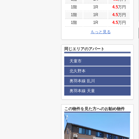
1階
1R
4.5
万円
1階
1R
4.5
万円
1階
1R
4.5
万円
もっと見る
同じエリアのアパート
天童市
北久野本
奥羽本線 乱川
奥羽本線 天童
この物件を見た方へのお勧め物件