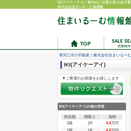
IKI(アイケーアイ)｜敷地内ごみ置き場 礼金不
株式会社住まいるーむ情報館
SALE S
TOP
売買物件
寒河江市の不動産｜株式会社住まいるー
IKI(アイケーアイ)
▼ご希望のお部屋をお探しします
IKI(アイケーアイ)の他の空室
所在階
間取り
賃料
1階
1R
4.6
万円
1階
1R
4.6
万円