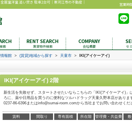
要 全居室洋室 追い焚き 駐車2台可｜寒河江市の不動産｜
営業時間：
EARCH
RENT SEARCH
COMPANY
SE
検索
賃貸物件検索
会社概要
セ
む情報館
>
(賃貸)地域から探す
>
天童市
>
IKI(アイケーアイ)
IKI(アイケーアイ) 2階
新生活を失敗せず、スタートさせたいならこちらの「IKI(アイケーアイ)」
ろに、薬や日用品を買うのに便利なツルハドラッグ天童久野本店がありま
0237-86-6396またはinfo@sumai-room.comから当社までお問い合わせく
賃料
間取り
専有面積
所在階
管理費・共益費
敷