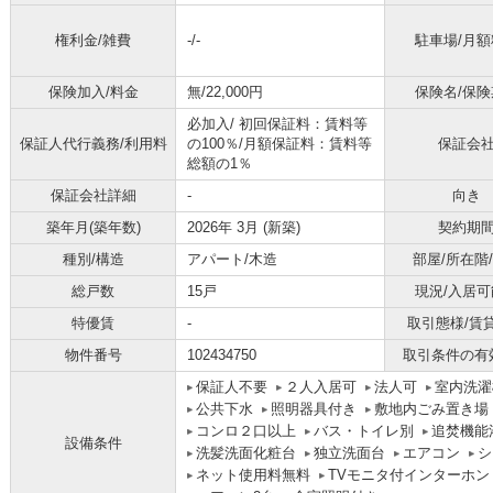
権利金/雑費
-/-
駐車場/月額
保険加入/料金
無/22,000円
保険名/保険
必加入/
初回保証料：賃料等
保証人代行義務/利用料
の100％/月額保証料：賃料等
保証会
総額の1％
保証会社詳細
-
向き
築年月(築年数)
2026年 3月 (新築)
契約期
種別/構造
アパート/木造
部屋/所在階
総戸数
15戸
現況/入居可
特優賃
-
取引態様/賃
物件番号
102434750
取引条件の有
保証人不要
２人入居可
法人可
室内洗濯
公共下水
照明器具付き
敷地内ごみ置き場
コンロ２口以上
バス・トイレ別
追焚機能
設備条件
洗髪洗面化粧台
独立洗面台
エアコン
シ
ネット使用料無料
TVモニタ付インターホン