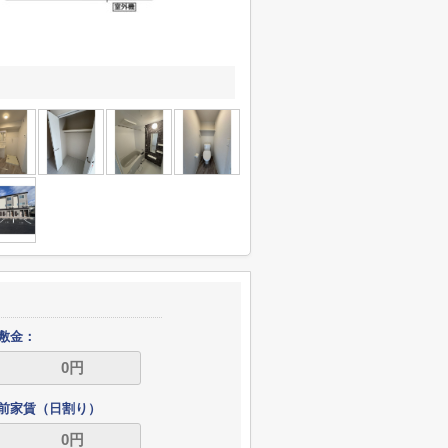
敷金：
前家賃（日割り）