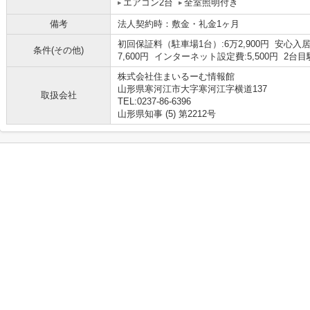
エアコン2台
全室照明付き
備考
法人契約時：敷金・礼金1ヶ月
初回保証料（駐車場1台）:6万2,900円 安心入居
条件(その他)
7,600円 インターネット設定費:5,500円 2台目
株式会社住まいるーむ情報館
山形県寒河江市大字寒河江字横道137
取扱会社
TEL:0237-86-6396
山形県知事 (5) 第2212号