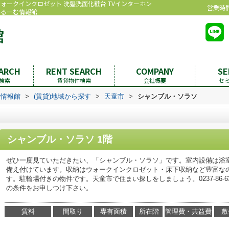
ウォークインクロゼット 洗髪洗面化粧台 TVインターホン
営業時間：
いるーむ情報館
EARCH
RENT SEARCH
COMPANY
SE
検索
賃貸物件検索
会社概要
セ
む情報館
>
(賃貸)地域から探す
>
天童市
>
シャンブル・ソラソ
シャンブル・ソラソ 1階
ぜひ一度見ていただきたい、「シャンブル・ソラソ」です。室内設備は浴
備え付けています。収納はウォークインクロゼット・床下収納など豊富な
す。駐輪場付きの物件です。天童市で住まい探しをしましょう。0237-86-6396やi
の条件をお申しつけ下さい。
賃料
間取り
専有面積
所在階
管理費・共益費
敷