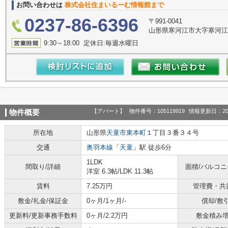
お問い合わせは
株式会社住まいるーむ情報館まで
0237-86-6396
〒991-0041
山形県寒河江市大字寒河江
9:30～18:00 定休日:毎週水曜日
【アパート】
物件番号：105119919
情報更新日：20
物件概要
所在地
山形県
天童市
東本町
１丁目３番３４号
交通
奥羽本線
「
天童
」駅 徒歩6分
1LDK
間取り/詳細
面積/バルコ
洋室 6.3帖
/
LDK 11.3帖
賃料
7.25万円
管理費・共
敷金/礼金/保証金
0ヶ月/1ヶ月/-
償却/敷
更新料/更新事務手数料
0ヶ月/2.2万円
敷金積み