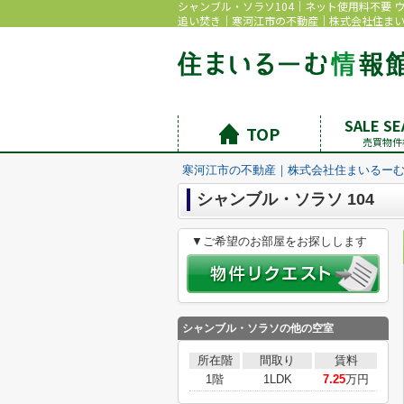
シャンブル・ソラソ104｜ネット使用料不要 
追い焚き｜寒河江市の不動産｜株式会社住ま
SALE S
TOP
売買物件
寒河江市の不動産｜株式会社住まいるー
シャンブル・ソラソ 104
▼ご希望のお部屋をお探しします
シャンブル・ソラソの他の空室
所在階
間取り
賃料
1階
1LDK
7.25
万円