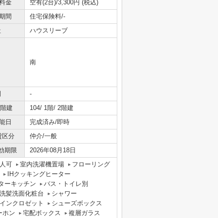
料金
空有(2台)/3,300円 (税込)
期間
住宅保険料/-
社
ハウスリーブ
南
間
-
/階建
104/ 1階/ 2階建
能日
完成済み/即時
貸区分
仲介/一般
効期限
2026年08月18日
人可
室内洗濯機置場
フローリング
IHクッキングヒーター
ターキッチン
バス・トイレ別
洗髪洗面化粧台
シャワー
インクロゼット
シューズボックス
ーホン
宅配ボックス
複層ガラス