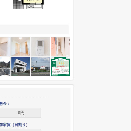
敷金：
前家賃（日割り）