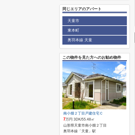
同じエリアのアパート
天童市
東本町
奥羽本線 天童
この物件を見た方へのお勧め物件
南小畑２丁目戸建住宅Ｃ
7
万円 3DK/55.48㎡
山形県天童市南小畑２丁目
奥羽本線「天童」駅