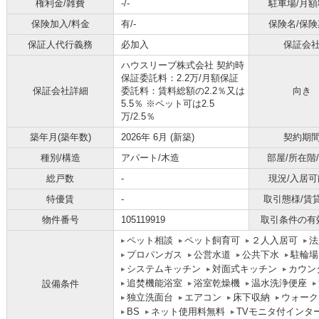
権利金/雑費
-/-
駐車場/月額
保険加入/料金
有/-
保険名/保険
保証人代行義務
必加入
保証会
ハウスリーブ株式会社 契約時
保証委託料：2.2万/月額保証
保証会社詳細
委託料：賃料総額の2.2％又は
向き
5.5％ ※ペット可は2.5
万/2.5％
築年月(築年数)
2026年 6月 (新築)
契約期
種別/構造
アパート/木造
部屋/所在階
総戸数
-
現況/入居可
特優賃
-
取引態様/賃
物件番号
105119919
取引条件の有
ペット相談
ペット飼育可
２人入居可
法
プロパンガス
公営水道
公共下水
駐輪場
システムキッチン
対面式キッチン
カウン
追焚機能浴室
浴室乾燥機
温水洗浄便座
設備条件
独立洗面台
エアコン
床下収納
ウォーク
BS
ネット使用料無料
TVモニタ付インタ