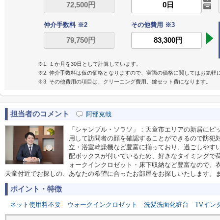
仲介手数料 ※2
その他費用 ※3
※1. １か月を30日として計算しています。
※2. 仲介手数料は仮の価格となりますので、実際の価格に関してはお気軽
※3. その他費用の項目は、クリーニング費用、鍵セット費になります。
担当者のコメント
阿部克哉
「シャンブル・ソラソ」：天童市エリアの新居にピッ
用して訪問者の顔を確認することができるので防犯
立・浴室乾燥機など豊富に揃っており、過ごしやす
配ボックスが付いているため、好きなタイミングで
ォークインクロゼット・床下収納など豊富なので、
天童付近でお探しの、あなたの希望に合ったお部屋をお探しいたします。
ポイント・特徴
ネット使用料不要
ウォークインクロゼット
洗髪洗面化粧台
TVイン