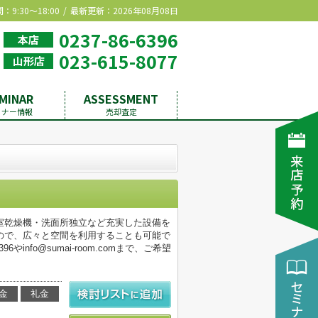
9:30～18:00
最新更新：2026年08月08日
0237-86-6396
本店
023-615-8077
山形店
MINAR
ASSESSMENT
ミナー情報
売却査定
室乾燥機・洗面所独立など充実した設備を
ので、広々と空間を利用することも可能で
nfo@sumai-room.comまで、ご希望
金
礼金