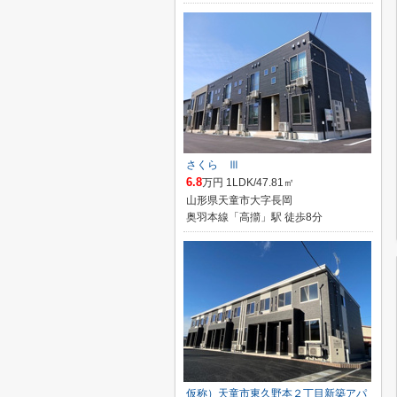
さくら Ⅲ
6.8
万円 1LDK/47.81㎡
山形県天童市大字長岡
奥羽本線「高擶」駅 徒歩8分
仮称）天童市東久野本２丁目新築アパ