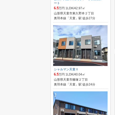
ート
6.5
万円 1LDK/42.97㎡
山形県天童市東久野本２丁目
奥羽本線「天童」駅 徒歩27分
シャルマン天童Ⅱ
6.5
万円 1LDK/40.04㎡
山形県天童市糠塚２丁目
奥羽本線「天童」駅 徒歩24分