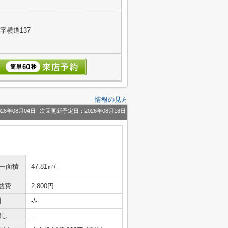
字横道137
情報の見方
26年08月04日
次回更新予定日：2026年08月18日
ニー面積
47.81㎡/-
益費
2,800円
引
-/-
増し
-