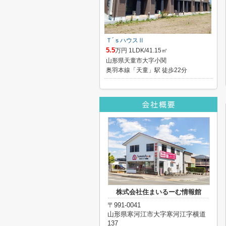
Ｔ´ｓハウスⅡ
5.5
万円 1LDK/41.15㎡
山形県天童市大字小関
奥羽本線「天童」駅 徒歩22分
株式会社住まいるーむ情報館
〒991-0041
山形県寒河江市大字寒河江字横道
137