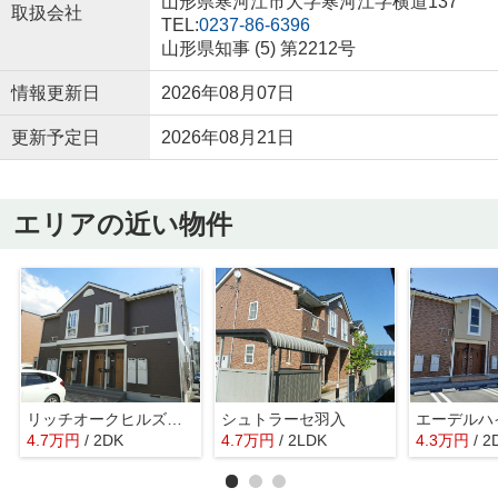
山形県寒河江市大字寒河江字横道137
取扱会社
TEL:
0237-86-6396
山形県知事 (5) 第2212号
情報更新日
2026年08月07日
更新予定日
2026年08月21日
エリアの近い物件
リッチオークヒルズ Ｂ
シュトラーセ羽入
エーデルハ
4.7
万
円
/ 2DK
4.7
万
円
/ 2LDK
4.3
万
円
/ 2