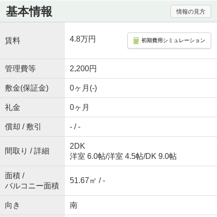
基本情報
情報の見方
4.8万円
賃料
初期費用シミュレーション
管理費等
2,200円
敷金(保証金)
0ヶ月(-)
礼金
0ヶ月
償却 / 敷引
- / -
2DK
間取り / 詳細
洋室 6.0帖
/
洋室 4.5帖
/
DK 9.0帖
面積 /
51.67㎡ / -
バルコニー面積
向き
南