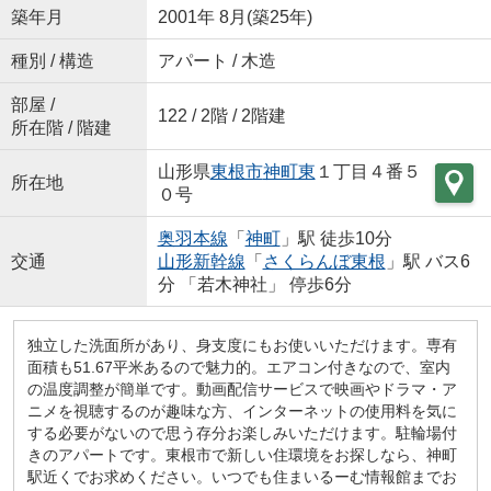
築年月
2001年 8月(築25年)
種別 / 構造
アパート / 木造
部屋 /
122 / 2階 / 2階建
所在階 / 階建
山形県
東根市
神町東
１丁目４番５
所在地
０号
奥羽本線
「
神町
」駅 徒歩10分
交通
山形新幹線
「
さくらんぼ東根
」駅 バス6
分 「若木神社」 停歩6分
独立した洗面所があり、身支度にもお使いいただけます。専有
面積も51.67平米あるので魅力的。エアコン付きなので、室内
の温度調整が簡単です。動画配信サービスで映画やドラマ・ア
ニメを視聴するのが趣味な方、インターネットの使用料を気に
する必要がないので思う存分お楽しみいただけます。駐輪場付
きのアパートです。東根市で新しい住環境をお探しなら、神町
駅近くでお求めください。いつでも住まいるーむ情報館までお