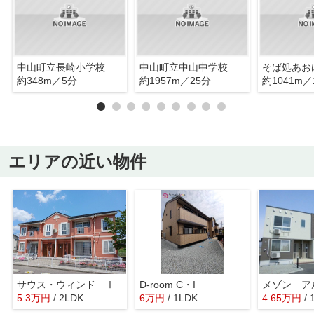
中山町立長崎小学校
中山町立中山中学校
そば処あお
約348m／5分
約1957m／25分
約1041m／
エリアの近い物件
サウス・ウィンド Ⅰ
D-room C・I
メゾン ア
5.3
万
円
/ 2LDK
6
万
円
/ 1LDK
4.65
万
円
/