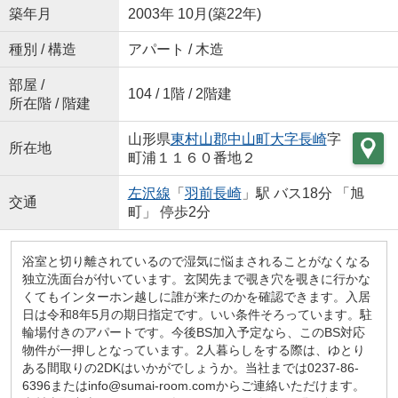
築年月
2003年 10月(築22年)
種別 / 構造
アパート / 木造
部屋 /
104 / 1階 / 2階建
所在階 / 階建
山形県
東村山郡中山町
大字長崎
字
所在地
町浦１１６０番地２
左沢線
「
羽前長崎
」駅 バス18分 「旭
交通
町」 停歩2分
浴室と切り離されているので湿気に悩まされることがなくなる
独立洗面台が付いています。玄関先まで覗き穴を覗きに行かな
くてもインターホン越しに誰が来たのかを確認できます。入居
日は令和8年5月の期日指定です。いい条件そろっています。駐
輪場付きのアパートです。今後BS加入予定なら、このBS対応
物件が一押しとなっています。2人暮らしをする際は、ゆとり
ある間取りの2DKはいかがでしょうか。当社までは0237-86-
6396またはinfo@sumai-room.comからご連絡いただけます。