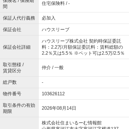
保険名 / 保険期
住宅保険料 / -
間
保証人代行義務
必加入
保証会社
ハウスリーブ
ハウスリーブ株式会社 契約時保証委託
保証会社詳細
料：2.2万/月額保証委託料：賃料総額の
2.2％又は5.5％ ※ペット可は2.5万/2.5％
取引態様 /
仲介 / 一般
賃貸区分
総戸数
-
物件番号
103626112
取引条件の有効
2026年08月14日
期限
株式会社住まいるーむ情報館
山形県寒河江市大字寒河江字横道137