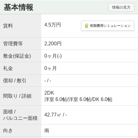
基本情報
情報の見方
4.5万円
賃料
初期費用シミュレーション
管理費等
2,200円
敷金(保証金)
0ヶ月(-)
礼金
0ヶ月
償却 / 敷引
- / -
2DK
間取り / 詳細
洋室 6.0帖
/
洋室 6.0帖
/
DK 6.0帖
面積 /
42.77㎡ / -
バルコニー面積
向き
南