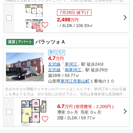
18帖以上もあるリビングダイニングで、大勢のお客様にも余裕を持って応対
できます。お財布にも優しい、2,798万円...
7月28日 値下げ
2,498
万
円
- / 4LDK / 106.93㎡
パラッツォＡ
賃貸 | アパート
敷0
礼0
4.7
万円
左沢線
「
寒河江
」駅 徒歩24分
左沢線
「
南寒河江
」駅 徒歩29分
築28年 / 59.77㎡
山形県
寒河江市
新山町
１番地の１０
住みやすさが満載でイチオシのアパートはこちらです。寒河江市へのお引越
しを考えてる方は、ぜひ当社にお任せ下さい。当社は多種多様な賃貸物件を
取り扱っており、お客様のニーズに合...
4.7
万
円
(管理費等：2,200円 )
0ヶ月
0ヶ月
敷金
礼金
2階 / 2LDK / 59.77㎡