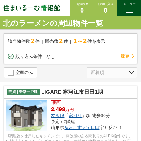
閲覧履歴
お気に入り
メニュー
0
0
北のラーメンの周辺物件一覧
2
2
1～2
該当物件数
件
販売数
件
件を表示
変更
絞り込み条件：
なし
空室のみ
LIGARE 寒河江市日田1期
売買 | 新築一戸建
新築
2,498
万円
左沢線
「
寒河江
」駅 徒歩30分
予定 / 2階建
山形県
寒河江市
大字日田
字五反77-1
IH調理器を使用したキッチンです。開放感のある間取りの4LDK物件です。