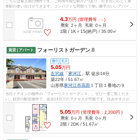
こちらは最上階の物件です。ご利用可能な駅が2つあり、行き先に応じて乗
車駅の使い分けができます。コンパクトな間取りで使い勝手のいいアパート
になってます。こちらの物件には自走式...
4.3
万
円
(管理費等：- )
2ヶ月
0ヶ月
敷金
礼金
1階 / 1K＋1S(納戸) / 35.00㎡
フォーリストガーデンⅡ
賃貸 | アパート
敷0
礼0
5.05
万円
左沢線
「
寒河江
」駅 徒歩14分
築22年 / 51.67㎡
山形県
寒河江市
高田
１丁目１番地の９
当社イチオシの物件の「フォーリストガーデンⅡ」。ぜひ一度ご覧くださ
い。好評の駅近物件で、徒歩14分でのアクセスが可能です。住みやすさが満
載でイチオシのアパートはこちらです。寒...
5.05
万
円
(管理費等：2,200円 )
0ヶ月
0ヶ月
敷金
礼金
2階 / 2DK / 51.67㎡