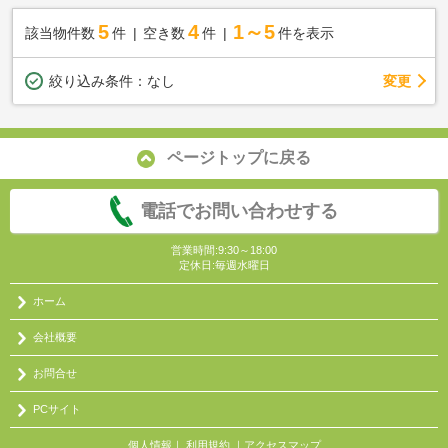
5
4
1～5
該当物件数
件
空き数
件
件を表示
変更
絞り込み条件：
なし
ページトップに戻る
電話でお問い合わせする
営業時間:9:30～18:00
定休日:毎週水曜日
ホーム
会社概要
お問合せ
PCサイト
個人情報
｜
利用規約
｜
アクセスマップ