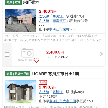
栄町売地
売買 | 売地
2,400
万円
左沢線
「
寒河江
」駅 徒歩13分
左沢線
「
南寒河江
」駅 徒歩24分
- / -
山形県
寒河江市
栄町
9-30
ぜひ一度見ていただきたい、「栄町売地」です。栄町ふれあい広場まで
368mです。暮らしに便利なヤマザワ 寒河江プラザ店(スーパー)がこちらから
385mのところにあります。お客様第一をモ...
2,400
万
円
- / - / 793.86㎡
LIGARE 寒河江市日田1期
売買 | 新築一戸建
新築
2,498
万円
左沢線
「
寒河江
」駅 徒歩30分
予定 / 2階建
山形県
寒河江市
大字日田
字五反77-1
IH調理器を使用したキッチンです。開放感のある間取りの4LDK物件です。