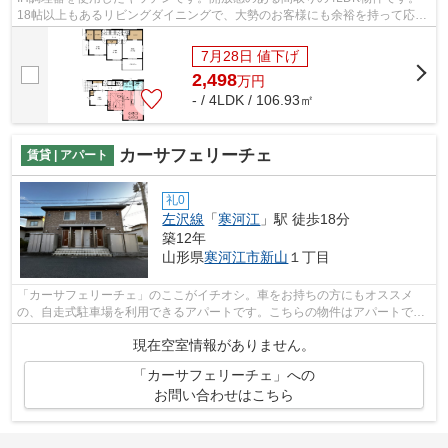
18帖以上もあるリビングダイニングで、大勢のお客様にも余裕を持って応対
できます。お財布にも優しい、2,798万円...
7月28日 値下げ
2,498
万
円
- / 4LDK / 106.93㎡
カーサフェリーチェ
賃貸 | アパート
礼0
左沢線
「
寒河江
」駅 徒歩18分
築12年
山形県
寒河江市
新山
１丁目
「カーサフェリーチェ」のここがイチオシ。車をお持ちの方にもオススメ
の、自走式駐車場を利用できるアパートです。こちらの物件はアパートで
す。築8年でしっかりとした作りが特徴の物...
現在空室情報がありません。
「カーサフェリーチェ」への
お問い合わせはこちら