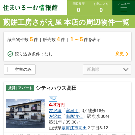
閲覧履歴
お気に入り
メニュー
0
0
煎餅工房さがえ屋 本店の周辺物件一覧
5
4
1～5
該当物件数
件
販売数
件
件を表示
変更
絞り込み条件：
なし
空室のみ
シティハウス高田
賃貸 | アパート
礼0
4.3
万円
左沢線
「
寒河江
」駅 徒歩16分
左沢線
「
南寒河江
」駅 徒歩30分
築31年 / 35.00㎡
山形県
寒河江市
高田
２丁目3-12