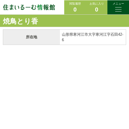
閲覧履歴
お気に入り
メニュー
0
0
焼鳥とり香
山形県寒河江市大字寒河江字石田42-
所在地
6