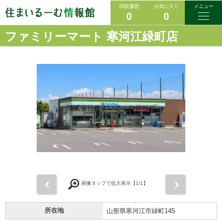
閲覧履歴
お気に入り
メニュー
0
0
ファミリーマート 寒河江緑町店
前
次
画像タップで拡大表示【
1
/1】
所在地
山形県寒河江市緑町145