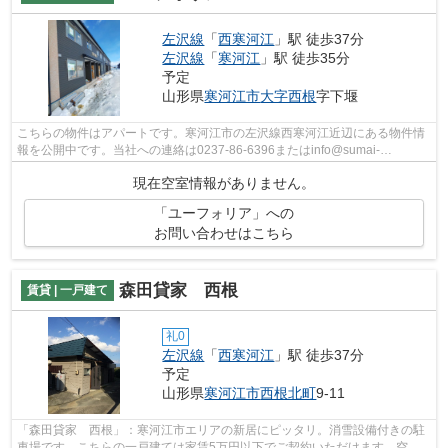
左沢線
「
西寒河江
」駅 徒歩37分
左沢線
「
寒河江
」駅 徒歩35分
予定
山形県
寒河江市
大字西根
字下堰
こちらの物件はアパートです。寒河江市の左沢線西寒河江近辺にある物件情
報を公開中です。当社への連絡は0237-86-6396またはinfo@sumai-
room.comよりお願いします。
現在空室情報がありません。
「ユーフォリア」への
お問い合わせはこちら
森田貸家 西根
賃貸 | 一戸建て
礼0
左沢線
「
西寒河江
」駅 徒歩37分
予定
山形県
寒河江市
西根北町
9-11
「森田貸家 西根」：寒河江市エリアの新居にピッタリ。消雪設備付きの駐
車場です。こちらの一戸建ては家賃5万円以下でご契約いただけます。空き