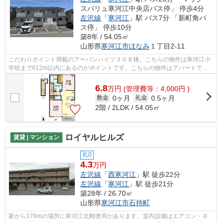
スバリュ寒河江中央店バス停」 停歩4分
左沢線
「
寒河江
」駅 バス7分 「新町角バ
ス停」 停歩10分
築8年 / 54.05㎡
山形県
寒河江市
ほなみ
１丁目2-11
こだわりポイント満載のアーバンハイツ３０Ｂ棟。こちらの物件は寒河江小
学校まで612m以内にあるのがポイントです。こちらの物件はアパートで
す。ポイントやマイルが貯まりやすい。家...
6.8
万
円
(管理費等：4,000円 )
0ヶ月
0.5ヶ月
敷金
礼金
2階 / 2LDK / 54.05㎡
ロイヤルヒルズ
賃貸 | マンション
礼0
4.3
万円
左沢線
「
西寒河江
」駅 徒歩22分
左沢線
「
寒河江
」駅 徒歩21分
築28年 / 26.70㎡
山形県
寒河江市
石持町
家から176mの場所に寒河江北郵便局があります。室内設備はエアコン・ネ