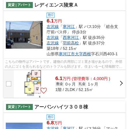
レディエンス陵東Ａ
賃貸 | アパート
敷0
6.1
万円
左沢線
「
寒河江
」駅 バス10分 「総合支
庁前バス停」 停歩3分
左沢線
「
西寒河江
」駅 徒歩35分
左沢線
「
羽前高松
」駅 徒歩37分
築18年 / 52.15㎡
山形県
寒河江市
大字西根
字石川西403-1
こちらの物件はアパートです。建物の共用部にゴミ置き場があるので、外部
の人にゴミを見られるなどのトラブルも防げます。住まいるーむ情報館では
物件情報はもちろんのこと、周辺エリ...
6.1
万
円
(管理費等：4,000円 )
0ヶ月
1ヶ月
敷金
礼金
1階 / 2LDK / 52.15㎡
アーバンハイツ３０Ｂ棟
賃貸 | アパート
敷0
6.8
万円
左沢線
「
寒河江
」駅 バス26分 「マック