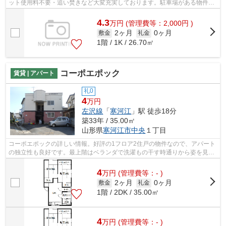
ット使用料不要・追い焚きなど大変充実しております。駐車場がある物件で
す。現在空きがあります。左沢線西寒河...
4.3
万
円
(管理費等：2,000円 )
2ヶ月
0ヶ月
敷金
礼金
1階 / 1K / 26.70㎡
コーポエポック
賃貸 | アパート
礼0
4
万円
左沢線
「
寒河江
」駅 徒歩18分
築33年 / 35.00㎡
山形県
寒河江市
中央
１丁目
コーポエポックの詳しい情報。好評の1フロア2住戸の物件なので、アパート
の独立性も良好です。最上階はベランダで洗濯もの干す時通りから姿を見ら
れにくいです。レイアウトも変えやす...
4
万
円
(管理費等：- )
2ヶ月
0ヶ月
敷金
礼金
1階 / 2DK / 35.00㎡
4
万
円
(管理費等：- )