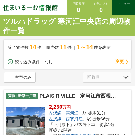
閲覧履歴
お気に入り
メニュー
0
0
ツルハドラッグ 寒河江中央店の周辺物
件一覧
14
11
1～14
該当物件数
件
販売数
件
件を表示
変更
絞り込み条件：
なし
空室のみ
PLAISIR VILLE 寒河江市西根 2期
売買 | 新築一戸建
2,250
万円
左沢線
「
寒河江
」駅 徒歩31分
左沢線
「
西寒河江
」駅 徒歩36分
「下河原下」バス停下車 徒歩1分
新築 / 2階建