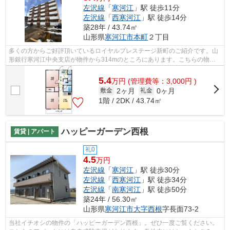
左沢線
「
寒河江
」駅 徒歩11分
左沢線
「
西寒河江
」駅 徒歩14分
築28年 / 43.74㎡
山形県
寒河江市
本町
２丁目
多くの方からご好評頂いているロイヤルプレステージ新町のご紹介です。山
形銀行寒河江中央支店が物件から314mのところにあります。こちらの物件
はアパートです。お使いいただける駅は2...
5.4
万
円
(管理費等：3,000円 )
2ヶ月
0ヶ月
敷金
礼金
1階 / 2DK / 43.74㎡
ハッピーガーデン西根
賃貸 | アパート
礼0
4.5
万円
左沢線
「
寒河江
」駅 徒歩30分
左沢線
「
西寒河江
」駅 徒歩34分
左沢線
「
南寒河江
」駅 徒歩50分
築24年 / 56.30㎡
山形県
寒河江市
大字西根
字長面73-2
当社イチオシの物件の「ハッピーガーデン西根」。ぜひ一度ご覧ください。