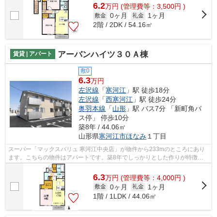
6.2
万
円
(管理費等：3,500円 )
0ヶ月
1ヶ月
敷金
礼金
2階 / 2DK / 54.16㎡
アーバンハイツ３０Ａ棟
賃貸 | アパート
敷0
6.3
万円
左沢線
「
寒河江
」駅 徒歩18分
左沢線
「
西寒河江
」駅 徒歩24分
奥羽本線
「
山形
」駅 バス7分 「新町角バ
ス停」 停歩10分
築8年 / 44.06㎡
山形県
寒河江市
ほなみ
１丁目
スーパー「マックスバリュ 寒河江中央店」が物件から233mのところにあり
ます。こちらの物件はアパートです。築8年でしっかりとした作りが特徴の
物件です。カードで家賃をお支払いいた...
6.3
万
円
(管理費等：4,000円 )
0ヶ月
1ヶ月
敷金
礼金
1階 / 1LDK / 44.06㎡