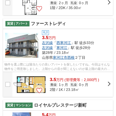
2ヶ月
0ヶ月
敷金
礼金
1階 / 2DK / 35.00㎡
ファーストレディ
賃貸 | アパート
礼0
3.5
万円
左沢線
「
西寒河江
」駅 徒歩33分
左沢線
「
寒河江
」駅 徒歩28分
築28年 / 23.18㎡
山形県
寒河江市
西根
２丁目
物件を選ぶ際には陽当たりの良いアパートを探したいですね。今回はそんな
物件をご用意致しました。上階からの音が聞こえないのが最上階の最大のメ
リットです。自走式駐車場が併設され...
3.5
万
円
(管理費等：2,000円 )
1ヶ月
0ヶ月
敷金
礼金
2階 / 1K / 23.18㎡
ロイヤルプレステージ新町
賃貸 | マンション
5.4
万円