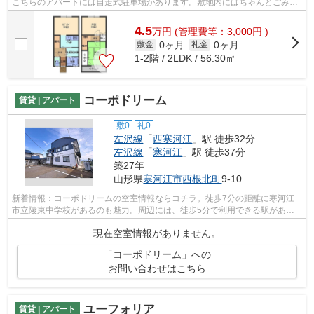
こちらのアパートには自走式駐車場があります。敷地内にはちゃんとごみ置
き場もあります。こちらの物件はアパ...
4.5
万
円
(管理費等：3,000円 )
0ヶ月
0ヶ月
敷金
礼金
1-2階 / 2LDK / 56.30㎡
コーポドリーム
賃貸 | アパート
敷0
礼0
左沢線
「
西寒河江
」駅 徒歩32分
左沢線
「
寒河江
」駅 徒歩37分
築27年
山形県
寒河江市
西根北町
9-10
新着情報：コーポドリームの空室情報ならコチラ。徒歩7分の距離に寒河江
市立陵東中学校があるのも魅力。周辺には、徒歩5分で利用できる駅があり
ます。こちらの物件はアパートです。寒...
現在空室情報がありません。
「コーポドリーム」への
お問い合わせはこちら
ユーフォリア
賃貸 | アパート