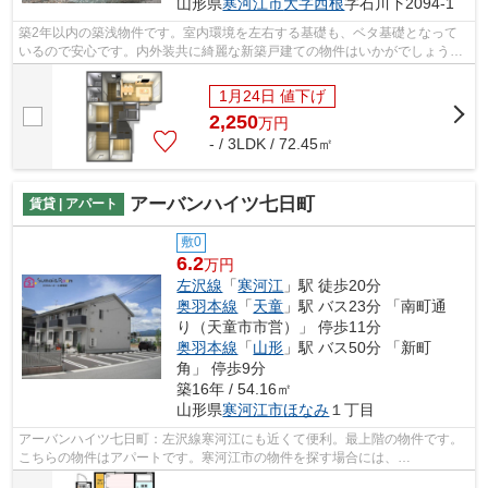
山形県
寒河江市
大字西根
字石川下2094-1
築2年以内の築浅物件です。室内環境を左右する基礎も、ベタ基礎となって
いるので安心です。内外装共に綺麗な新築戸建ての物件はいかがでしょう
か。寒河江市エリアと左沢線寒河江付近の...
1月24日 値下げ
2,250
万
円
- / 3LDK / 72.45㎡
アーバンハイツ七日町
賃貸 | アパート
敷0
6.2
万円
左沢線
「
寒河江
」駅 徒歩20分
奥羽本線
「
天童
」駅 バス23分 「南町通
り（天童市市営）」 停歩11分
奥羽本線
「
山形
」駅 バス50分 「新町
角」 停歩9分
築16年 / 54.16㎡
山形県
寒河江市
ほなみ
１丁目
アーバンハイツ七日町：左沢線寒河江にも近くて便利。最上階の物件です。
こちらの物件はアパートです。寒河江市の物件を探す場合には、
info@sumai-room.comまでお問い合わせください。...