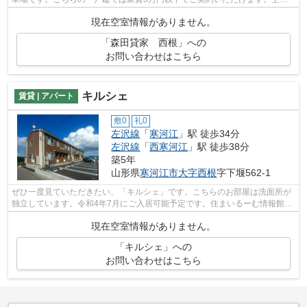
家の物件です。寒河江市の中でも、左沢...
現在空室情報がありません。
「森田貸家 西根」への
お問い合わせはこちら
キルシェ
賃貸 | アパート
敷0
礼0
左沢線
「
寒河江
」駅 徒歩34分
左沢線
「
西寒河江
」駅 徒歩38分
築5年
山形県
寒河江市
大字西根
字下堰562-1
ぜひ一度見ていただきたい、「キルシェ」です。こちらのお部屋は洗面所が
独立しています。令和4年7月にご入居可能予定です。住まいるーむ情報館だ
ったら寒河江市エリアの賃貸情報も豊...
現在空室情報がありません。
「キルシェ」への
お問い合わせはこちら