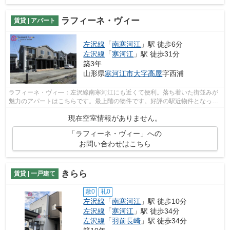
ラフィーネ・ヴィー
賃貸 | アパート
左沢線
「
南寒河江
」駅 徒歩6分
左沢線
「
寒河江
」駅 徒歩31分
築3年
山形県
寒河江市
大字高屋
字西浦
ラフィーネ・ヴィ―：左沢線南寒河江にも近くて便利。落ち着いた街並みが
魅力のアパートはこちらです。最上階の物件です。好評の駅近物件となって
おり、駅より徒歩6分に立地しています...
現在空室情報がありません。
「ラフィーネ・ヴィー」への
お問い合わせはこちら
きらら
賃貸 | 一戸建て
敷0
礼0
左沢線
「
南寒河江
」駅 徒歩10分
左沢線
「
寒河江
」駅 徒歩34分
左沢線
「
羽前長崎
」駅 徒歩34分