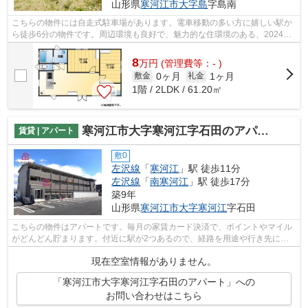
山形県
寒河江市
大字島
字島南
こちらの物件には自走式駐車場があります。電車移動の多い方に嬉しい駅か
ら徒歩6分の物件です。周辺環境も良好で、魅力的な住環境のある、2024年
築の物件です。多くの方にご好評の、外...
8
万
円
(管理費等：- )
0ヶ月
1ヶ月
敷金
礼金
1階 / 2LDK / 61.20㎡
寒河江市大字寒河江字石田のアパート
賃貸 | アパート
敷0
左沢線
「
寒河江
」駅 徒歩11分
左沢線
「
南寒河江
」駅 徒歩17分
築9年
山形県
寒河江市
大字寒河江
字石田
こちらの物件はアパートです。毎月の家賃カード決済で、ポイントやマイル
がどんどん貯まります。付近に駅が2つあるので、経路を用途や行き先によ
って選べる物件です。築8年でしっかり...
現在空室情報がありません。
「寒河江市大字寒河江字石田のアパート」への
お問い合わせはこちら