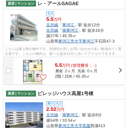
レ・アールSAGAE
賃貸 | マンション
礼0
5.5
万円
左沢線
「
寒河江
」駅 徒歩12分
左沢線
「
南寒河江
」駅 徒歩16分
築27年 / 45.35㎡
山形県
寒河江市
大字寒河江
字石田47-3
こちらは最上階の物件です。利便性が高くお問い合わせの多い敷地内ゴミ置
き場です。こちらの物件は、駅へも徒歩12分と歩いてアクセスできます。外
装にこだわったオシャレなデザインの...
5.5
万
円
(管理費等：- )
2ヶ月
0ヶ月
敷金
礼金
2階 / 2DK / 45.35㎡
ビレッジハウス高屋1号棟
賃貸 | マンション
敷0
礼0
2.52
万円
左沢線
「
南寒河江
」駅 徒歩8分
築54年 / 33.54㎡
山形県
寒河江市
大字高屋
西浦413