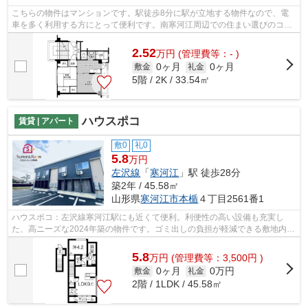
こちらの物件はマンションです。駅徒歩8分に駅が立地する物件なので、電
車を多く利用する方にとって便利です。南寒河江周辺での住まい選びのコツ
をお教え致します。info@sumai-room.co...
2.52
万
円
(管理費等：- )
0ヶ月
0ヶ月
敷金
礼金
5階 / 2K / 33.54㎡
ハウスポコ
賃貸 | アパート
敷0
礼0
5.8
万円
左沢線
「
寒河江
」駅 徒歩28分
築2年 / 45.58㎡
山形県
寒河江市
本楯
４丁目2561番1
ハウスポコ：左沢線寒河江駅にも近くて便利。利便性の高い設備も充実し
た、高ニーズな2024年築の物件です。ゴミ出しの負担が軽減できる敷地内ご
み置き場付き物件です。こちらの物件は...
5.8
万
円
(管理費等：3,500円 )
0ヶ月
0万円
敷金
礼金
2階 / 1LDK / 45.58㎡