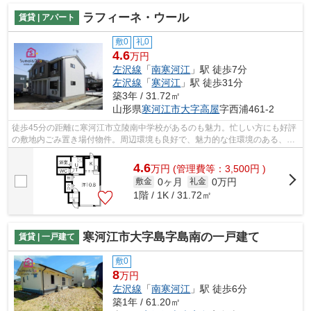
ラフィーネ・ウール
賃貸 | アパート
敷0
礼0
4.6
万円
左沢線
「
南寒河江
」駅 徒歩7分
左沢線
「
寒河江
」駅 徒歩31分
築3年 / 31.72㎡
山形県
寒河江市
大字高屋
字西浦461-2
徒歩45分の距離に寒河江市立陵南中学校があるのも魅力。忙しい方にも好評
の敷地内ごみ置き場付物件。周辺環境も良好で、魅力的な住環境のある、
2023年築の物件です。こちらの物件はア...
4.6
万
円
(管理費等：3,500円 )
0ヶ月
0万円
敷金
礼金
1階 / 1K / 31.72㎡
寒河江市大字島字島南の一戸建て
賃貸 | 一戸建て
敷0
8
万円
左沢線
「
南寒河江
」駅 徒歩6分
築1年 / 61.20㎡