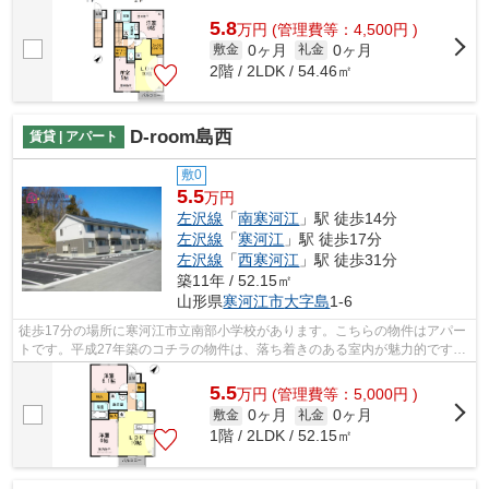
5.8
万
円
(管理費等：4,500円 )
0ヶ月
0ヶ月
敷金
礼金
2階 / 2LDK / 54.46㎡
D-room島西
賃貸 | アパート
敷0
5.5
万円
左沢線
「
南寒河江
」駅 徒歩14分
左沢線
「
寒河江
」駅 徒歩17分
左沢線
「
西寒河江
」駅 徒歩31分
築11年 / 52.15㎡
山形県
寒河江市
大字島
1-6
徒歩17分の場所に寒河江市立南部小学校があります。こちらの物件はアパー
トです。平成27年築のコチラの物件は、落ち着きのある室内が魅力的です。
お客様からのお問い合わせの多い、敷...
5.5
万
円
(管理費等：5,000円 )
0ヶ月
0ヶ月
敷金
礼金
1階 / 2LDK / 52.15㎡