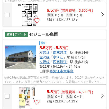
まで徒歩11分と、立地が魅力的な物件です。使い勝手の良い敷地内ごみ置き
場付。より詳しい情報や内見のご予約は...
6.5
万
円
(管理費等：3,500円 )
0ヶ月
0ヶ月
敷金
礼金
3階 / 1LDK / 57.12㎡
セジュール島西
賃貸 | アパート
敷0
5.5
5.8
万円～
万円
左沢線
「
南寒河江
」駅 徒歩14分
左沢線
「
寒河江
」駅 徒歩17分
左沢線
「
西寒河江
」駅 徒歩31分
築11年 / 54.19㎡～54.46㎡
山形県
寒河江市
大字島
徒歩17分の場所に寒河江市立南部小学校があります。2015年築の物件となっ
ており、きれいな室内が魅力となっています。入居者にとっても扱いやすい
敷地内ごみ置き場がついています。こ...
5.5
万
円
(管理費等：4,500円 )
0ヶ月
0ヶ月
敷金
礼金
2階 / 2LDK / 54.19㎡