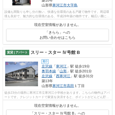
築10年
山形県
寒河江市
大字島
設備も間取りも申し分の無い、快適な住環境のある戸建て物件です。周辺環
境も良好で、魅力的な住環境のある、平成28年築の物件です。幅広い層に好
評な、駅から徒歩10分に立地する物件...
現在空室情報がありません。
「きらら」への
お問い合わせはこちら
スリー・スター Ⅳ号館 B
賃貸 | アパート
敷0
左沢線
「
寒河江
」駅 徒歩19分
奥羽本線
「
山形
」駅 徒歩201分
左沢線
「
西寒河江
」駅 徒歩31分
築13年
山形県
寒河江市
高田
１丁目
徒歩23分の場所に寒河江市立寒河江小学校があります。こちらの物件はアパ
ートです。クレジットカードで家賃を決済すると、ポイントがどんどん貯ま
りますよ。短時間でごみ出しを終えら...
現在空室情報がありません。
「スリー・スター Ⅳ号館 B」への