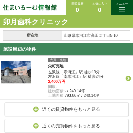
閲覧履歴
お気に入り
メニュー
0
0
卯月歯科クリニック
所在地
山形県寒河江市高田２丁目5-10
施設周辺の物件
売買｜売地
栄町売地
左沢線「寒河江」駅 徒歩13分
左沢線「南寒河江」駅 徒歩24分
2,400万円
間取:
-
建物面積:
- / 240.14坪
土地面積:
793.86㎡ / 240.14坪
近くの賃貸物件をもっと見る
近くの売買物件をもっと見る