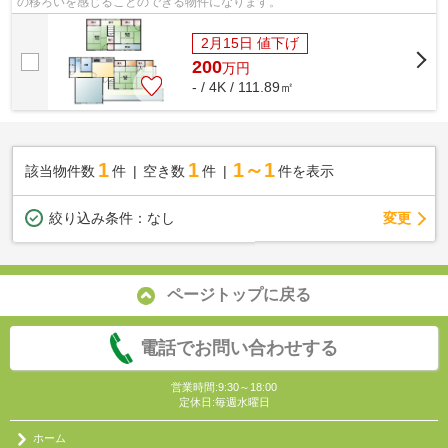
の移ろいを感じることのできる物件になります。
2月15日 値下げ
200
万
円
- / 4K / 111.89㎡
1
1
1～1
該当物件数
件
空き数
件
件を表示
変更
絞り込み条件：
なし
ページトップに戻る
電話でお問い合わせする
営業時間:9:30～18:00
定休日:毎週水曜日
ホーム