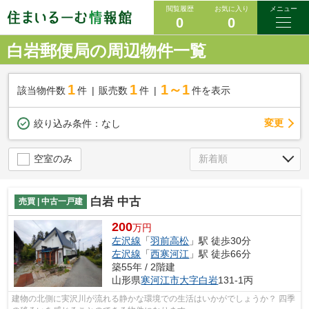
閲覧履歴
お気に入り
メニュー
0
0
白岩郵便局の周辺物件一覧
1
1
1～1
該当物件数
件
販売数
件
件を表示
変更
絞り込み条件：
なし
空室のみ
白岩 中古
売買 | 中古一戸建
200
万円
左沢線
「
羽前高松
」駅 徒歩30分
左沢線
「
西寒河江
」駅 徒歩66分
築55年 / 2階建
山形県
寒河江市
大字白岩
131-1丙
建物の北側に実沢川が流れる静かな環境での生活はいかがでしょうか？ 四季