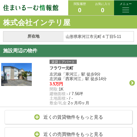
閲覧履歴
お気に入り
メニュー
0
0
株式会社インテリ屋
所在地
山形県寒河江市元町４丁目5-11
施設周辺の物件
賃貸｜アパート
フラワー元町
左沢線「寒河江」駅 徒歩9分
左沢線「西寒河江」駅 徒歩14分
3.5万円
間取:
1K
建物面積:
- / 7.56坪
土地面積:
- / -
敷金/礼金:
2ヶ月/0ヶ月
近くの賃貸物件をもっと見る
近くの売買物件をもっと見る