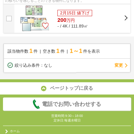
の移ろいを感じることのできる物件になります。
2月15日 値下げ
200
万
円
- / 4K / 111.89㎡
1
1
1～1
該当物件数
件
空き数
件
件を表示
変更
絞り込み条件：
なし
ページトップに戻る
電話でお問い合わせする
営業時間:9:30～18:00
定休日:毎週水曜日
ホーム