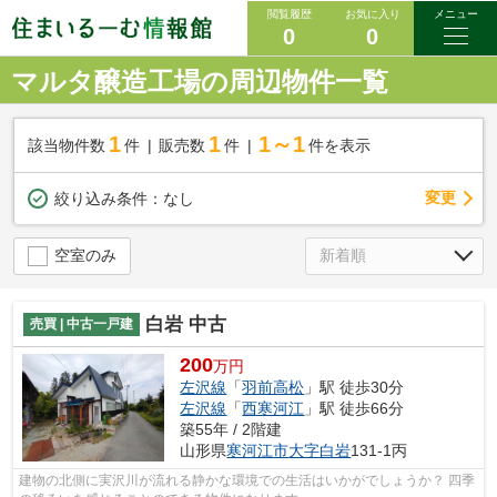
閲覧履歴
お気に入り
メニュー
0
0
マルタ醸造工場の周辺物件一覧
1
1
1～1
該当物件数
件
販売数
件
件を表示
変更
絞り込み条件：
なし
空室のみ
白岩 中古
売買 | 中古一戸建
200
万円
左沢線
「
羽前高松
」駅 徒歩30分
左沢線
「
西寒河江
」駅 徒歩66分
築55年 / 2階建
山形県
寒河江市
大字白岩
131-1丙
建物の北側に実沢川が流れる静かな環境での生活はいかがでしょうか？ 四季