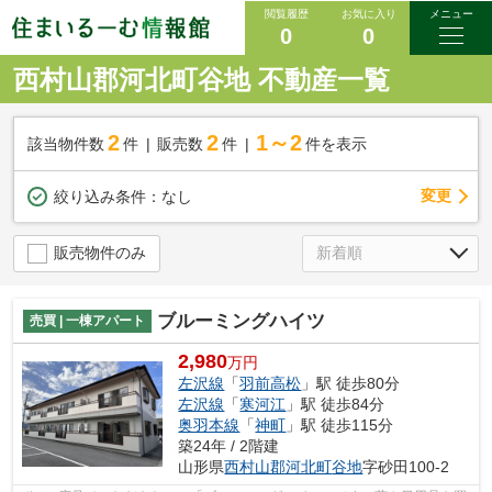
閲覧履歴
お気に入り
メニュー
0
0
西村山郡河北町谷地 不動産一覧
2
2
1～2
該当物件数
件
販売数
件
件を表示
変更
絞り込み条件：
なし
販売物件のみ
ブルーミングハイツ
売買 | 一棟アパート
2,980
万円
左沢線
「
羽前高松
」駅 徒歩80分
左沢線
「
寒河江
」駅 徒歩84分
奥羽本線
「
神町
」駅 徒歩115分
築24年 / 2階建
山形県
西村山郡河北町
谷地
字砂田100-2