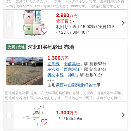
ぜひ一度見ていただきたい、「ブルーミングハイツ」です。薬や日用品を買
うのに便利なクスリのアオキ 河北店まで108mです。不動産に投資するかど
うかを決める際の判断基準として用いら...
2,980
万
円
管理費：-
利回り：表面15.00% / 実質13.50%
- / 2DK / 384.48㎡
河北町谷地砂田 売地
売買 | 売地
1,300
万円
左沢線
「
羽前高松
」駅 徒歩83分
左沢線
「
西寒河江
」駅 徒歩87分
奥羽本線
「
神町
」駅 徒歩91分
- / -
山形県
西村山郡河北町
谷地
甲
河北町谷地砂田 売地：左沢線羽前高松駅にも近くて便利。徒歩9分の場所に
河北町立谷地中部小学校があります。平坦地なので周辺に坂道がなく買いも
のや通勤での負担が少ない立地です。...
1,300
万
円
- / - / 535.89㎡