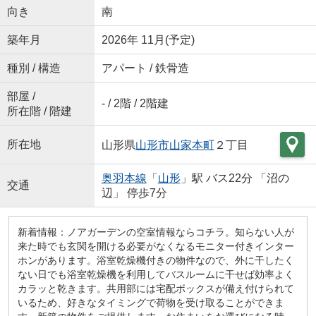
向き
南
築年月
2026年 11月(予定)
種別 / 構造
アパート / 鉄骨造
部屋 /
- / 2階 / 2階建
所在階 / 階建
所在地
山形県
山形市
山家本町
２丁目
奥羽本線
「
山形
」駅 バス22分 「沼の
交通
辺」 停歩7分
新着情報：ノアガーデンの空室情報ならコチラ。知らない人が
来た時でも玄関を開ける必要がなくなるモニター付きインター
ホンがあります。浴室乾燥機付きの物件なので、外に干したく
ない日でも浴室乾燥機を利用してバスルームに干せば効率よく
カラッと乾きます。共用部には宅配ボックスが備え付けられて
いるため、好きなタイミングで荷物を受け取ることができま