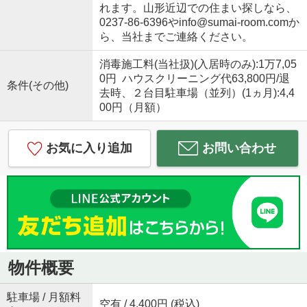
れます。山形近辺での住まい探しなら、
0237-86-6396やinfo@sumai-room.comか
ら、当社までご連絡ください。
消毒施工料(当社扱)(入居時のみ):1万7,05
0円 ハウスクリーニング代63,800円/退
条件(その他)
去時、２台目駐車場（並列）(1ヵ月):4,4
00円（月額）
お気に入り追加
お問い合わせ
物件概要
駐車場 / 月額料
空有 / 4,400円 (税込)