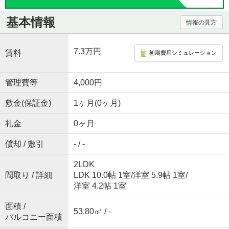
基本情報
情報の見方
7.3万円
賃料
初期費用シミュレーション
管理費等
4,000円
敷金(保証金)
1ヶ月(0ヶ月)
礼金
0ヶ月
償却 / 敷引
- / -
2LDK
間取り / 詳細
LDK 10.0帖 1室
/
洋室 5.9帖 1室
/
洋室 4.2帖 1室
面積 /
53.80㎡ / -
バルコニー面積