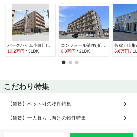
パークハイム小白川(ダイヤ119小白川)
コンフォール清住(ダイヤ95清住)
10.2
万
円
/ 3LDK
6.3
万
円
/ 2LDK
6.8
万
円
/ 1
こだわり特集
【賃貸】ペット可の物件特集
【賃貸】一人暮らし向けの物件特集