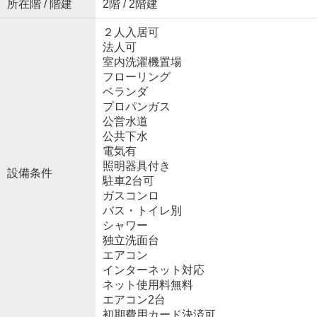
所在階 / 階建
2階 / 2階建
２人入居可
法人可
室内洗濯機置場
フローリング
ベランダ
プロパンガス
公営水道
公共下水
電気有
照明器具付き
設備条件
駐車2台可
ガスコンロ
バス・トイレ別
シャワー
独立洗面台
エアコン
インターネット対応
ネット使用料無料
エアコン2台
初期費用カード決済可