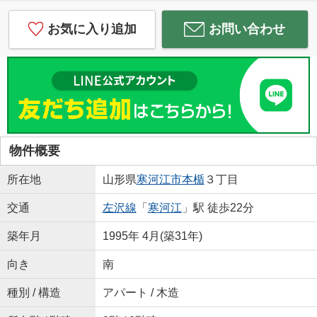
お気に入り追加
お問い合わせ
物件概要
所在地
山形県
寒河江市
本楯
３丁目
交通
左沢線
「
寒河江
」駅 徒歩22分
築年月
1995年 4月(築31年)
向き
南
種別 / 構造
アパート / 木造