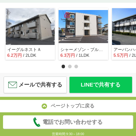
イーグルネストＡ
シャーメゾン・プルボヌール
アーバンハ
6.2
万
円
/ 2LDK
6.3
万
円
/ 1LDK
5.5
万
円
/ 2
メールで共有する
LINEで共有する
ページトップに戻る
電話でお問い合わせする
営業時間:9:30～18:00