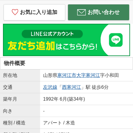
お気に入り追加
お問い合わせ
物件概要
所在地
山形県
寒河江市
大字寒河江
字小和田
交通
左沢線
「
西寒河江
」駅 徒歩6分
築年月
1992年 6月(築34年)
向き
-
種別 / 構造
アパート / 木造