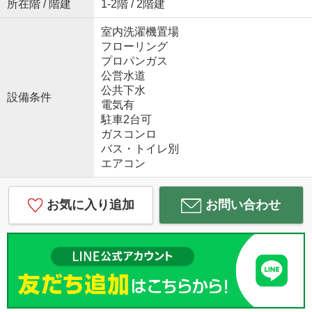
所在階 / 階建
1-2階 / 2階建
室内洗濯機置場
フローリング
プロパンガス
公営水道
公共下水
設備条件
電気有
駐車2台可
ガスコンロ
バス・トイレ別
エアコン
お気に入り追加
お問い合わせ