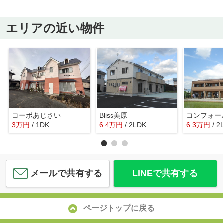
エリアの近い物件
コーポあじさい
Bliss美原
3
万
円
/ 1DK
6.4
万
円
/ 2LDK
6.3
万
円
/ 2
メールで共有する
LINEで共有する
ページトップに戻る