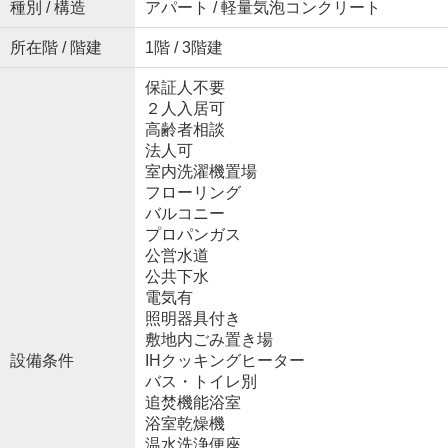
種別 / 構造
アパート / 軽量気泡コンクリート
所在階 / 階建
1階 / 3階建
保証人不要
２人入居可
高齢者相談
法人可
室内洗濯機置場
フローリング
バルコニー
プロパンガス
公営水道
公共下水
電気有
照明器具付き
敷地内ごみ置き場
設備条件
IHクッキングヒーター
バス・トイレ別
追焚機能浴室
浴室乾燥機
温水洗浄便座