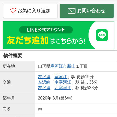
お気に入り追加
お問い合わせ
物件概要
所在地
山形県
寒河江市
新山
１丁目
左沢線
「
寒河江
」駅 徒歩19分
交通
左沢線
「
南寒河江
」駅 徒歩36分
左沢線
「
西寒河江
」駅 徒歩28分
築年月
2020年 3月(築6年)
向き
南