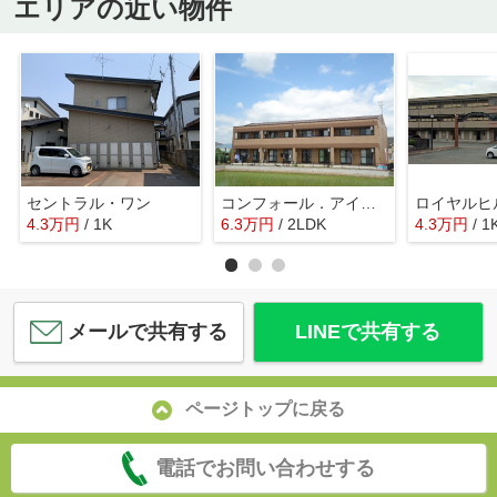
エリアの近い物件
セントラル・ワン
コンフォール．アイ・ディ・エー（Ⅰ・Ｄ・Ａ）
ロイヤルヒ
4.3
万
円
/ 1K
6.3
万
円
/ 2LDK
4.3
万
円
/ 1
メールで共有する
LINEで共有する
ページトップに戻る
電話でお問い合わせする