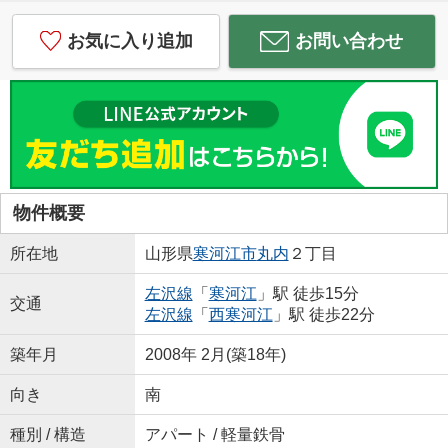
お気に入り追加
お問い合わせ
物件概要
所在地
山形県
寒河江市
丸内
２丁目
左沢線
「
寒河江
」駅 徒歩15分
交通
左沢線
「
西寒河江
」駅 徒歩22分
築年月
2008年 2月(築18年)
向き
南
種別 / 構造
アパート / 軽量鉄骨