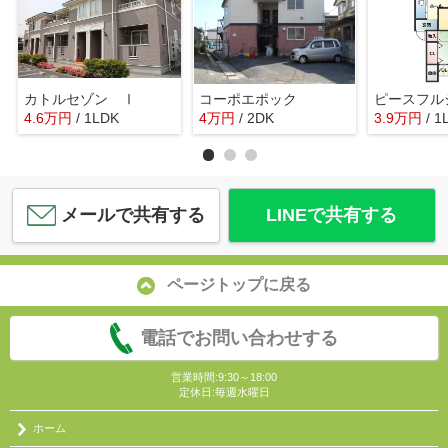
カトルセゾン Ⅰ
コーポエポック
ピースフル
4.6
万
円
/ 1LDK
4
万
円
/ 2DK
3.9
万
円
/ 1
メールで共有する
LINEで共有する
ページトップに戻る
電話でお問い合わせする
営業時間:9:30～18:00
定休日:毎週水曜日
ホーム