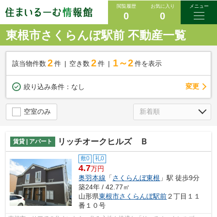
閲覧履歴
お気に入り
メニュー
0
0
東根市さくらんぼ駅前 不動産一覧
2
2
1～2
該当物件数
件
空き数
件
件を表示
変更
絞り込み条件：
なし
空室のみ
リッチオークヒルズ Ｂ
賃貸 | アパート
敷0
礼0
4.7
万円
奥羽本線
「
さくらんぼ東根
」駅 徒歩9分
築24年 / 42.77㎡
山形県
東根市
さくらんぼ駅前
２丁目１１
番１０号