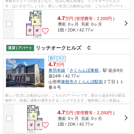
東根市エリアでの住まいなら、住み心地も快適な「リッチオークヒルズ
Ｂ」はいかがでしょうか。新しい生活にお勧めなのが、こちらのアパートで
す。根強いニーズを誇る駅近の物件とな...
4.7
万
円
(管理費等：2,200円 )
0ヶ月
0ヶ月
敷金
礼金
1階 / 2DK / 42.77㎡
リッチオークヒルズ Ｃ
賃貸 | アパート
敷0
礼0
4.7
万円
奥羽本線
「
さくらんぼ東根
」駅 徒歩9分
築24年 / 42.77㎡
山形県
東根市
さくらんぼ駅前
２丁目１１
番８号
新しい生活にお勧めなのが、こちらのアパートです。駅から徒歩9分の駅近
物件で、快適に通勤や通学をすることができます。物件探しのご依頼は
0237-86-6396またはinfo@sumai-room.comか...
4.7
万
円
(管理費等：2,200円 )
0ヶ月
0ヶ月
敷金
礼金
1階 / 2DK / 42.77㎡